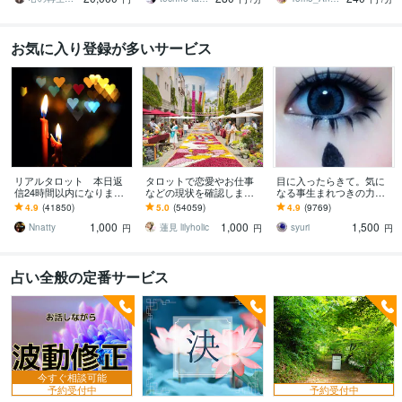
お気に入り登録が多いサービス
リアルタロット 本日返
タロットで恋愛やお仕事
目に入ったらきて。気に
信24時間以内になります
などの現状を確認します
なる事生まれつきの力で
❤︎タイトルをご確認くださ
アドバイスもしっかりお
視ます 視ましょう恋愛や
4.9
(41850)
5.0
(54059)
4.9
(9769)
い❤︎
届けしますので安心して
仕事などこの先など
1,000
1,000
1,500
ください♡
Nnatty
蓮見 lilyholic
syuri
円
円
円
占い全般の定番サービス
今すぐ相談可能
予約受付中
予約受付中