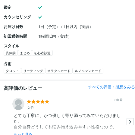
鑑定
カウンセリング
お届け日数
1日（予定） / 1日以内（実績）
初回返答時間
1時間以内（実績）
スタイル
具体的
まじめ
初心者歓迎
占術
タロット
リーディング
オラクルカード
ルノルマンカード
すべての評価・感想をみる
高評価のレビュー
2年前
女性
とても丁寧に、かつ優しく寄り添ってみていただけまし
た。
自分自身どうしても悩み抱え込みやすい性格なので、
スッキリしまし...
もっと見る