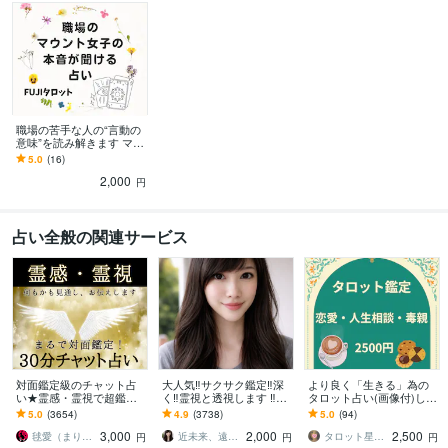
得意分野
占い
インスピレーションタロット
悩み相談・カウンセリング
心理カウンセラー
職場の苦手な人の“言動の
意味”を読み解きます マウ
ント傾向・具体的な対応/
5.0
(16)
対策まで分かるタロット
2,000
鑑定
円
占い全般の関連サービス
対面鑑定級のチャット占
大人気‼️サクサク鑑定‼️深
より良く「生きる」為の
い★霊感・霊視で超鑑定
く‼️霊視と透視します ‼️恋
タロット占い(画像付)しま
します 占いし放題の30
愛、複雑な恋愛、仕事、
す カードの世界観を味わ
5.0
(3654)
4.9
(3738)
5.0
(94)
分！どんなことでも全て
人間関係、人生相談/深層
って頂き、ご相談内容と
3,000
2,000
2,500
を見通す霊感霊視で解決
霊視
紐づけ解決します
毬愛（まりあ）
近未来、遠未来を霊透視！！占い師 紗理奈
タロット星読み占い師 青い空
円
円
円