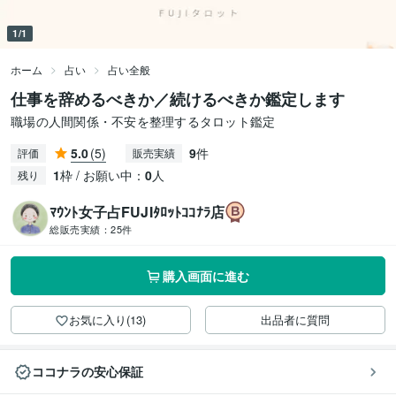
1/1
ホーム
占い
占い全般
仕事を辞めるべきか／続けるべきか鑑定します
職場の人間関係・不安を整理するタロット鑑定
5.0
(5)
9
件
評価
販売実績
1
枠 / お願い中：
0
人
残り
ﾏｳﾝﾄ女子占FUJIﾀﾛｯﾄｺｺﾅﾗ店
総販売実績：
25件
購入画面に進む
お気に入り(13)
出品者に質問
ココナラの安心保証