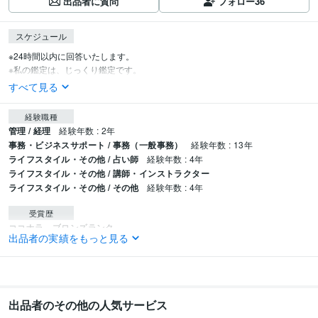
出品者に質問
フォロー
36
スケジュール
※24時間以内に回答いたします。

※私の鑑定は、じっくり鑑定です。
すべて見る
経験職種
管理 / 経理
経験年数 : 2年
事務・ビジネスサポート / 事務（一般事務）
経験年数 : 13年
ライフスタイル・その他 / 占い師
経験年数 : 4年
ライフスタイル・その他 / 講師・インストラクター
ライフスタイル・その他 / その他
経験年数 : 4年
受賞歴
ココナラ　ブロンズランク
出品者の実績をもっと見る
資格・検定
上級心理カウンセラー
取得年 : 2022年
メンタル心理カウンセラー
取得年 : 2022年
日商簿記検定2級
取得年 : 2008年
出品者のその他の人気サービス
日商簿記検定3級
取得年 : 2006年