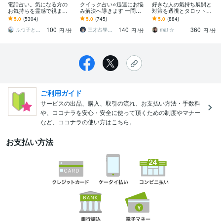
電話占い。気になる方の
クイック占い⭐迅速にお悩
好きな人の氣持ち展開と
お気持ちを霊感で視ます
み解決へ導きます 一問一
対策を透視とタロットで
３代霊感家系。様々なジ
答！忙しい方、時間が無
みます 電話鑑定後に縁結
5.0
(5304)
5.0
(745)
5.0
(884)
ャンルのご相談承りま
い方は、こちらへどう
びのヒーリングサポート
100
140
360
す。波動調整付き。
ぞ。
セットです
ふつ子と申します。
三才占學誠山協会／認定講師／原田 悟境
mai ☆
円
/分
円
/分
円
/分
ご利用ガイド
サービスの出品、購入、取引の流れ、お支払い方法・手数料
や、ココナラを安心・安全に使って頂くための制度やマナー
など、ココナラの使い方はこちら。
お支払い方法