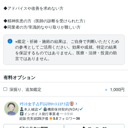
◆アドバイスや改善を求めない方

◆精神疾患の方（医師の診断を受けられた方）

◆同業者の方/常識的なやり取りが難しい方
※鑑定・祈祷・施術の結果は、ご自身で判断いただくため
の参考としてご活用ください。効果や成就、特定の結果
を保証するものではありません。医療・法律・投資の助
言ではありません。
有料オプション
＋
1,000円
深掘り、追加鑑定
ﾏｳﾝﾄ女子占FUJIﾀﾛｯﾄｺｺﾅﾗ店
本人確認
機密保持契約(NDA)
インボイス発行事業者
未登録
総販売実績
25
評価
5.0
フォロワー
36