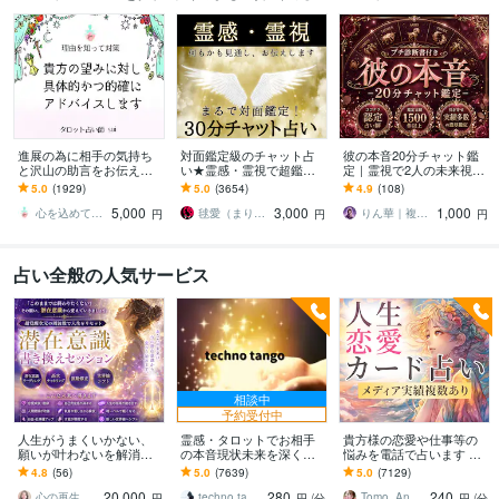
進展の為に相手の気持ち
対面鑑定級のチャット占
彼の本音20分チャット鑑
と沢山の助言をお伝えし
い★霊感・霊視で超鑑定
定｜霊視で2人の未来視ま
ます お相手様と心の距離
します 占いし放題の30
す 片思いや音信不通、彼
5.0
(1929)
5.0
(3654)
4.9
(108)
を縮める為の行動＆心理
分！どんなことでも全て
の気持ちなど時間内質問
5,000
3,000
1,000
面の助言です
を見通す霊感霊視で解決
無制限で答えます
心を込めてsuiが占います
毬愛（まりあ）
りん華｜複雑恋愛×霊視占
円
円
円
占い全般の人気サービス
相談中
予約受付中
人生がうまくいかない、
霊感・タロットでお相手
貴方様の恋愛や仕事等の
願いが叶わないを解消し
の本音現状未来を深く視
悩みを電話で占います タ
ます 現実を変えるために
ます 恋愛・仕事・家族・
ロットカード、オラクル
4.8
(56)
5.0
(7639)
5.0
(7129)
努力したのに、自力では
人間関係の本質を見抜き
カード、ルノルマンカー
20,000
280
240
もう無理と感じている
スピード解決へ
ドを使用します
心の再生セラピスト YASUKO
techno tango
Tomo_Angel7
円
円
/分
円
/分