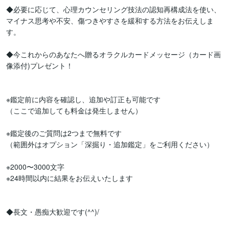
◆必要に応じて、心理カウンセリング技法の認知再構成法を使い、
マイナス思考や不安、傷つきやすさを緩和する方法をお伝えしま
す。

◆今これからのあなたへ贈るオラクルカードメッセージ（カード画
像添付)プレゼント！

※鑑定前に内容を確認し、追加や訂正も可能です

（ここで追加しても料金は発生しません）

※鑑定後のご質問は2つまで無料です

（範囲外はオプション「深掘り・追加鑑定」をご利用ください）

※2000〜3000文字

※24時間以内に結果をお伝えいたします

◆長文・愚痴大歓迎です(^^)/
