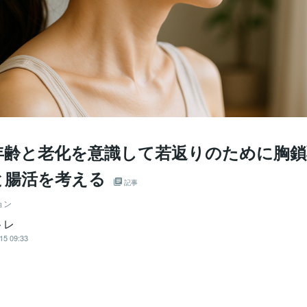
年齢と老化を意識して若返りのために胸鎖
と腸活を考える
記事
ョン
トレ
15 09:33