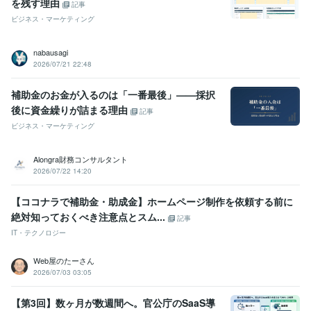
を残す理由
記事
ビジネス・マーケティング
nabausagi
2026/07/21 22:48
補助金のお金が入るのは「一番最後」——採択
後に資金繰りが詰まる理由
記事
ビジネス・マーケティング
Alongra財務コンサルタント
2026/07/22 14:20
【ココナラで補助金・助成金】ホームページ制作を依頼する前に
絶対知っておくべき注意点とスム...
記事
IT・テクノロジー
Web屋のたーさん
2026/07/03 03:05
【第3回】数ヶ月が数週間へ。官公庁のSaaS導