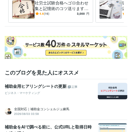
社労士試験合格へゴロ合わせ
弥生
事業再生アドバイザー（TAA）
取得年 : 2014年
集と記憶術のコツ送ります
店の
私が通信教育で学んだ記憶術
で忙
4.6
(16)
3,000
円
5.0
得意分野
とゴロ合わせを直感で作るコ
書・
学習指導・資格・キャリア相談
資格取得最短期間合格を目指す勉強
ツを紹介
ます
法
資格 勉強
このブログを見た人にオススメ
補助金用ヒアリングシートの更新
記事
ビジネス・マーケティング
全国対応｜補助金コンシェルジュ練馬
2026/08/03 03:58
補助金をAIで調べる前に、公式URLと取得日時