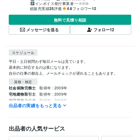
インボイス発行事業者
未登録
総販売実績
25
評価
4.6
フォロワー
12
無料で見積り相談
メッセージを送る
フォロー
12
スケジュール
平日・土日祝問わず毎日メールは見ています。

基本的に対応するのは夜になります。

自分の仕事の都合上、メールチェックが遅れることもあります。
資格・検定
社会保険労務士
取得年 : 2009年
宅地建物取引士
取得年 : 2009年
管理業務主任者
取得年 : 2009年
出品者の実績をもっと見る
ファイナンシャルプランナー
取得年 : 2009年
貸金業務取扱主任者
取得年 : 2009年
ビジネス会計2級
取得年 : 2008年
簿記2級
取得年 : 2008年
出品者の人気サービス
知的財産管理技能士2級
取得年 : 2008年
年金アドバイザー2級
取得年 : 2010年