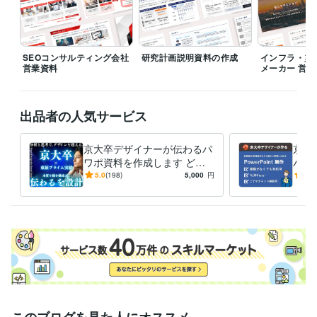
受賞歴
政策立案コンテスト│準優勝
新規事業立案コンテスト│優勝
ココナ
ラ│プラチナランク
SEOコンサルティング会社
研究計画説明資料の作成
インフラ・災害
営業資料
資格・検定
メーカー 営業
宅地建物取引士（旧 宅地建物取引主任者）
取得年 : 2022年
TOEIC
取得年 : 2024年
出品者の人気サービス
ビジネス・クリエイティブツール
Google スライド:5年
PowerPoint:5年
Canva:4年
Tableau:1年
京大卒デザイナーが伝わるパ
京大
ChatGPT:1年
ワポ資料を作成します どん
パワ
な資料でも、今より見やすく
決ま
得意分野
5.0
(198)
5,000
円
5.0
自信が持てる資料に仕上げま
資料
ビジネス代行・事務代行
PowerPoint資料作成
す
応
PowerPoint
プレゼン
学会
ビジネス
不動産
IT
医療
営業資料
研修資料
資料作成
学歴
京都大学
2018年3月 ~ 2022年2月
語学力
英語
日常会話レベル
このブログを見た人にオススメ