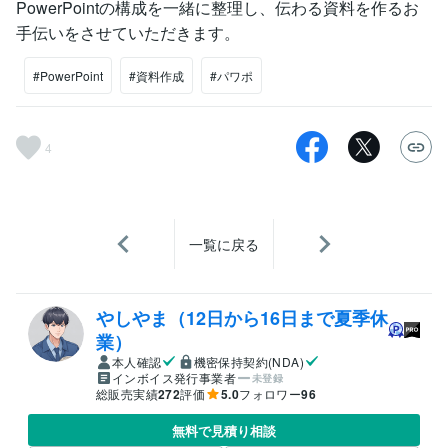
PowerPointの構成を一緒に整理し、伝わる資料を作るお
手伝いをさせていただきます。
#PowerPoint
#資料作成
#パワポ
4
一覧に戻る
やしやま（12日から16日まで夏季休
業）
本人確認
機密保持契約(NDA)
インボイス発行事業者
未登録
総販売実績
272
評価
5.0
フォロワー
96
無料で見積り相談