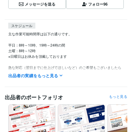
メッセージを送る
フォロー
96
スケジュール
主な作業可能時間帯は以下の通りです。

平日：8時～10時、19時～24時の間

土曜：8時～12時

※日曜日はお休みを頂戴しております

急な対応（翌日までに仕上げてほしいなど）のご希望もございましたら
柔軟に対応させていただきます。
出品者の実績をもっと見る
経験職種
デザイナー / 企画書・資料デザイナー
経験年数 : 5年
マーケティング / 顧客管理・CRM
経験年数 : 2年
出品者のポートフォリオ
もっと見る
営業 / 個人営業
経験年数 : 3年
不動産 / 不動産企画・不動産開発
経験年数 : 2年
職歴
東証プライム上場企業
2022年3月 ~ 現在
2024年9月 ~ 現在
教育系企業様（業務委託契約）
2024年11月 ~ 現在