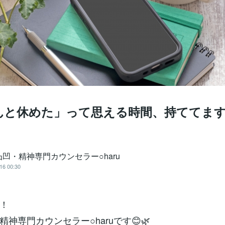
んと休めた」って思える時間、持ててま
凹・精神専門カウンセラー○haru
16 00:30
！
神専門カウンセラー○haruです😊🌿