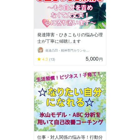
発達障害・ひきこもりの悩み心理
士が丁寧に傾聴します
発達凸凹・精神専門カウンセラー○haru
5,000
4.3
円
(13)
仕事・対人関係の悩み等！行動分