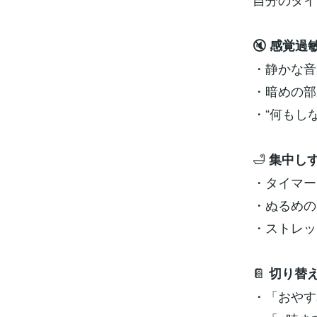
🔇
感覚過
・静かな音
・暗めの部
・“何もし
🛁
集中し
・タイマー
・ぬるめの
・ストレッ
📔
切り替
・「おやす