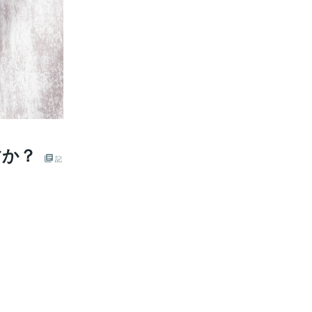
すか？
記