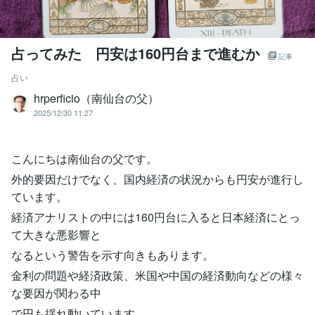
占ってみた 円安は160円台まで進むか
記事
占い
hrperficio（南仙台の父）
2025/12/30 11:27
こんにちは南仙台の父です。
外的要因だけでなく、国内経済の状況からも円安が進行し
ています。
経済アナリストの中には160円台に入ると日本経済にとっ
て大きな悪影響と
なるという警告を示す向きもあります。
金利の問題や経済政策、米国や中国の経済動向などの様々
な要因が関わる中
で円も揺れ動いています。