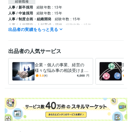
経験職種
人事 / 新卒採用
経験年数 : 13年
人事 / 中途採用
経験年数 : 15年
人事 / 制度企画・組織開発
経験年数 : 15年
人事 / 人材開発・人材育成・研修
経験年数 : 15年
出品者の実績をもっと見る
生産・品質管理 / 生産技術・製造技術
経験年数 : 10年
得意分野
学習指導・資格・キャリア相談
求職者のためのアドバイス
出品者の人気サービス
仕事・人生の悩み
占い
タロット占い
仕事、恋愛、金運
企業・個人の事業、経営の
運気
様々な悩み事の相談受けます
バイ
学歴
コンサルタントとしてあなた
るた
5.0
(4)
4,000
円
5.0
名古屋工業大学
1981年3月 ~ 1985年2月
の事業や経営の悩み事相談を
身に
受けます