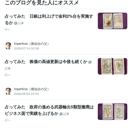
このブログを見た人にオススメ
占ってみた 日銀は利上げで金利2%台を実施す
るか
記事
占い
hrperficio（南仙台の父）
2026/07/14 00:08
占ってみた 株価の高値更新は今後も続くか
記事
占い
hrperficio（南仙台の父）
2026/06/03 22:54
占ってみた 政府の進める武器輸出5類型撤廃は
ビジネス面で実績を上げるか
記事
占い