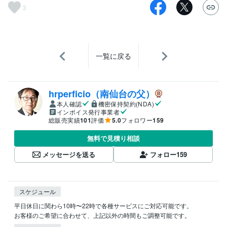
3
一覧に戻る
hrperficio（南仙台の父）
本人確認
機密保持契約(NDA)
インボイス発行事業者
総販売実績
101
評価
5.0
フォロワー
159
無料で見積り相談
メッセージを送る
フォロー
159
スケジュール
平日休日に関わら10時〜22時で各種サービスにご対応可能です。

お客様のご希望に合わせて、上記以外の時間もご調整可能です。