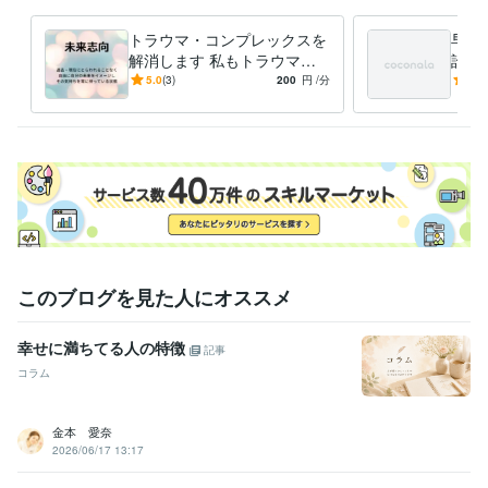
トラウマ・コンプレックスを
早朝
解消します 私もトラウマ持
誰も
ちでした、その経験を生かし
分〜
5.0
(3)
200
円
/分
5.0
たカウンセリング
このブログを見た人にオススメ
幸せに満ちてる人の特徴
記事
コラム
金本 愛奈
2026/06/17 13:17