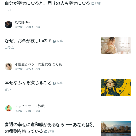
自分が幸せになると、周りの人も幸せになる
記事
占い
気功師Riku
2026/05/28 13:26
なぜ、お金が欲しいの？
記事
コラム
守護霊とペットの通訳者 まりあ
2026/05/05 15:29
幸せなふりを演じること
記事
占い
シャハラザード沙織
2026/03/18 23:33
普通の幸せに違和感があるなら ── あなたは別
の役割を持っている
記事