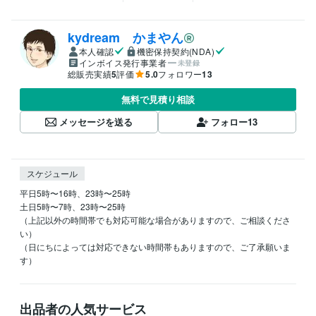
kydream かまやん
本人確認
機密保持契約(NDA)
インボイス発行事業者
未登録
総販売実績
5
評価
5.0
フォロワー
13
無料で見積り相談
メッセージを送る
フォロー
13
スケジュール
平日5時〜16時、23時〜25時

土日5時〜7時、23時〜25時

（上記以外の時間帯でも対応可能な場合がありますので、ご相談くださ
い）

（日にちによっては対応できない時間帯もありますので、ご了承願いま
す）
出品者の人気サービス