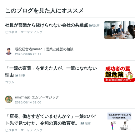
このブログを見た人にオススメ
社長が営業から抜けられない会社の共通点
記事
ビジネス・マーケティング
現役経営者yamac｜営業と経営の相談
2026/08/06 23:11
「一流の言葉」を覚えた人が、一流になれない
理由
記事
コラム
em2magic エムツーマジック
2026/06/14 02:00
「店長、働きすぎていませんか？」―娘のバイ
ト先で見つけた、令和の真の教育者。
記事
ビジネス・マーケティング