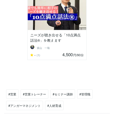
ニーズが聴き出せる「10点満点
話法®︎」を教えます
坂山 一哉
4,500
-
円
/90分
(1)
#営業
#営業トレーナー
#セミナー講師
#管理職
#アンガーマネジメント
#人材育成