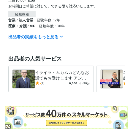
土日10:00-18:00

お時間はご希望に対して、できる限り対応いたします。
経験職種
営業 / 法人営業
経験年数 : 2年
医療・介護 / MR
経験年数 : 30年
出品者の実績をもっと見る
職歴
ファイザー株式会社
2003年7月 ~ 2019年10月
受賞歴
出品者の人気サービス
ベストプラクティス賞
ワールドベストマネージャー
営業に必須なこ
とは何？
コミュニケーションの取り方を知りたい
イライラ・ムカムカどんなお
ニー
資格・検定
話でもお受けします アンガ
点話
メンタルヘルスマネジメント検定
取得年 : 2021年
ーマネジメントコンサルタン
ニー
-
(1)
6,000
円
/90分
-
(1)
トがどんな話でもお聞きしま
も家
得意分野
す
う。
ビジネス代行・事務代行
営業コミュニケーションのアドバイス
管理
職・人材育成のアドバイス
営業
MR
管理職
人材育成
アンガーマネジメント
悩み相談・カウンセリング
怒りに対するコンサルタント
営業
管理職
人材育成
家庭
アンガーマネジメント