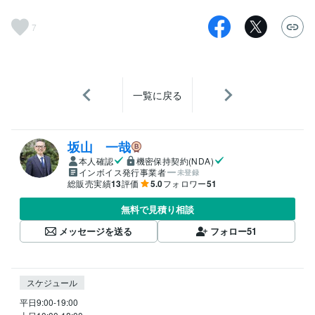
7
一覧に戻る
坂山 一哉
本人確認
機密保持契約(NDA)
インボイス発行事業者
未登録
総販売実績
13
評価
5.0
フォロワー
51
無料で見積り相談
メッセージを送る
フォロー
51
スケジュール
平日9:00-19:00
