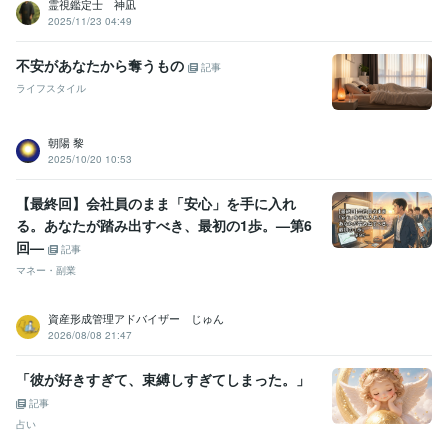
霊視鑑定士 神凪
2025/11/23 04:49
不安があなたから奪うもの
記事
ライフスタイル
朝陽 黎
2025/10/20 10:53
【最終回】会社員のまま「安心」を手に入れ
る。あなたが踏み出すべき、最初の1歩。—第6
回—
記事
マネー・副業
資産形成管理アドバイザー じゅん
2026/08/08 21:47
「彼が好きすぎて、束縛しすぎてしまった。」
記事
占い