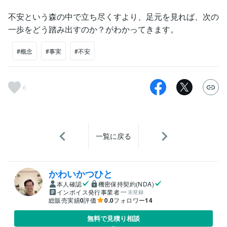
不安という森の中で立ち尽くすより、足元を見れば、次の
一歩をどう踏み出すのか？がわかってきます。
#概念
#事実
#不安
6
一覧に戻る
かわいかつひと
本人確認
機密保持契約(NDA)
インボイス発行事業者
未登録
総販売実績
0
評価
0.0
フォロワー
14
無料で見積り相談