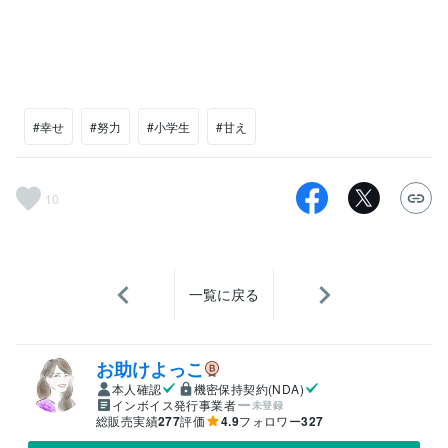
#幸せ
#努力
#小学生
#甘え
10
一覧に戻る
お助けよっこ
本人確認
機密保持契約(NDA)
インボイス発行事業者
未登録
総販売実績
277
評価
4.9
フォロワー
327