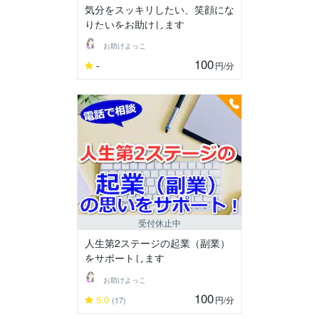
気分をスッキリしたい、笑顔にな
りたいをお助けします
お助けよっこ
100
-
円
/分
受付休止中
人生第2ステージの起業（副業）
をサポートします
お助けよっこ
100
5.0
円
/分
(17)