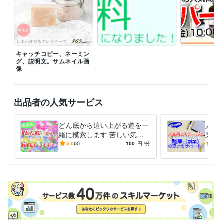
視点から見る「行きたい宿」
岩木山観光協会●30倍売上アップの ネ
ットショップのテク公開
【EC事業者向けセミナー】～女性客を増や
すリピーター育成術～
ビジネス・クリエイティブツール
Wix:15年
WordPress:10年
Access:15年
Excel:20年
キャッチコピー、ネーミン
グ、説明文。サムネイル画
Google スプレッドシート:5年
Google ドキュメント:5年
Pages:10年
像
PowerPoint:15年
Word:20年
BASE:10年
EC-CUBE:15年
Google Analytics:15年
Photopea:5年
Adobe Photoshop:10年
Fireworks:17年
Canva:3年
出品者の人気サービス
得意分野
ライティング・翻訳
ライティング・キャッチコピー・メルマガ
どん底から這い上がる道を一
人生
キャッチコピー
ネーミング
起業
ビジネス
ネットショップ
緒に模索します 苦しい気持
業）
ビジネス代行・事務代行
起業、副業サポート
ちをまずは吐き出し、楽にな
とし
5.0
(3)
100
円
/分
5.0
起業 独立 副業
ってください。
変え
ます