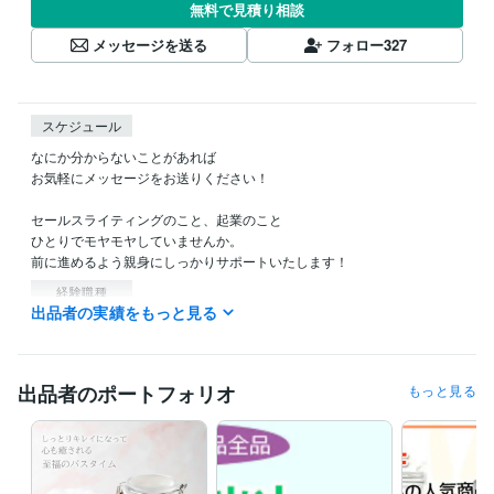
無料で見積り相談
メッセージを送る
フォロー
327
スケジュール
なにか分からないことがあれば

お気軽にメッセージをお送りください！

セールスライティングのこと、起業のこと

ひとりでモヤモヤしていませんか。

前に進めるよう親身にしっかりサポートいたします！
経験職種
出品者の実績をもっと見る
マーケティング / ブランディング
経験年数 : 20年
職歴
有限会社みのりや
2005年8月 ~ 2019年12月
出品者のポートフォリオ
もっと見る
受賞歴
熊本市男女共同参画センター「プチ起業はじめの一歩」セミナー
共
同セミナー●すぐに使えるメールマガジンのコツ
東京商工会議所●女
性の心をつかむと売り上げは伸びる
 岩木山観光協会●消費を握る女性