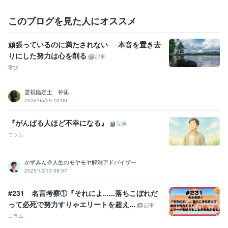
このブログを見た人にオススメ
頑張っているのに満たされない──本音を置き去
りにした努力は心を削る
記事
学び
霊視鑑定士 神凪
2026/05/29 10:06
『がんばる人ほど不幸になる』
記事
コラム
かずみん＠人生のモヤモヤ解消アドバイザー
2025/12/13 08:57
#231 名言考察①『それによ......落ちこぼれだ
って必死で努力すりゃエリートを超え...
記事
コラム