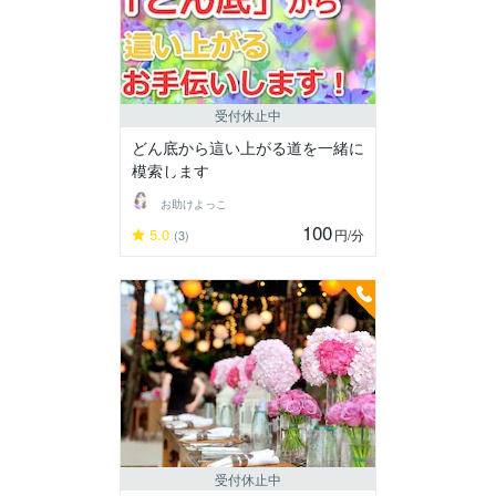
受付休止中
どん底から這い上がる道を一緒に
模索します
お助けよっこ
100
5.0
円
/分
(3)
受付休止中