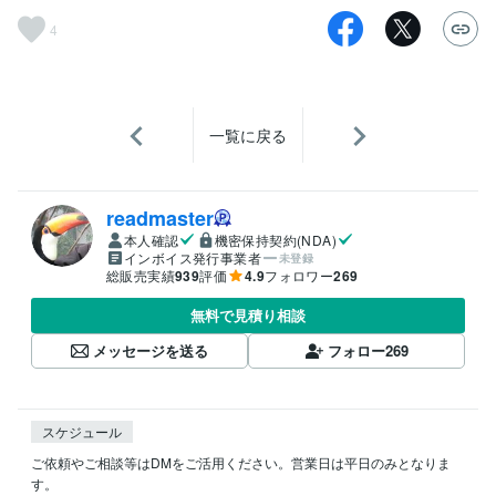
4
一覧に戻る
readmaster
本人確認
機密保持契約(NDA)
インボイス発行事業者
未登録
総販売実績
939
評価
4.9
フォロワー
269
無料で見積り相談
メッセージを送る
フォロー
269
スケジュール
ご依頼やご相談等はDMをご活用ください。営業日は平日のみとなりま
す。
