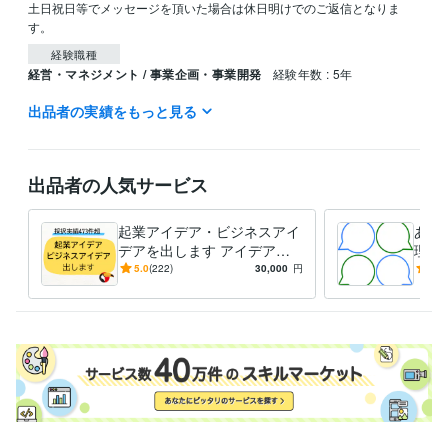
土日祝日等でメッセージを頂いた場合は休日明けでのご返信となりま
経験職種
経営・マネジメント / 事業企画・事業開発
経験年数 : 5年
出品者の実績をもっと見る
受賞歴
シゴクリ（ビジネスアイデアメディア）ブログ運営
udemy講座「リ
サーチとアイデア出しのやり方」
出品者の人気サービス
ビジネス・クリエイティブツール
Excel:20年
PowerPoint:10年
Word:20年
起業アイデア・ビジネスアイ
あな
得意分野
デアを出します アイデアに
理す
ビジネス代行・事務代行
ビジネスアイデア出し
困った方向け。ビジネスアイ
カッ
5.0
(222)
30,000
円
4.9
ビジネス
企画
アイデア
新規事業
デア出しまくり！
乗り