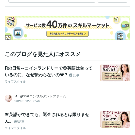
学歴
京都大学大学院
2010年3月 ~ 2012年2月
語学力
英語
ネイティブレベル
このブログを見た人にオススメ
Rの日常～コインランドリーで😊英語は合って
いるのに、なぜ伝わらないの💔？
記事
ライフスタイル
R．global コンサルタントファーム
2026/07/27 06:46
🚨英語ができても、返金されるとは限りませ
ん。
記事
ライフスタイル