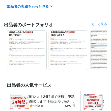
出品者の実績をもっと見る
職歴
グローバル企業
2012年3月 ~ 現在
受賞歴
出品者のポートフォリオ
もっと見る
ココナラ　プラチナランク
資格・検定
TOEIC
取得年 : 2011年
PMP（Project Management Professional）
取得年 : 2019年
プログラミング言語・フレームワーク
Python:10年
ビジネス・クリエイティブツール
Access:10年
Excel:10年
Google スプレッドシート:5年
PowerPoint:10年
Word:10年
出品者の人気サービス
得意分野
ライティング・翻訳
ビジネス英語
ビジネス
即レス！24時間で正確に英語
プロ
ライティング・翻訳
金融系ブログ記事執筆
翻訳します 翻訳証明 /海外ビ
書を
金融
投資
不動産
ビジネス
ジネス15年 /上場企業と取引
ビジ
4.9
(268)
1,500
円
5.0
場企