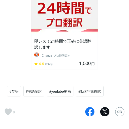
即レス！24時間で正確に英語翻
訳します
Chan25 プロ翻訳家⭐️
1,500
4.9
円
(268)
#英語
#英語翻訳
#youtube動画
#動画字幕翻訳
0