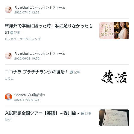
R．global コンサルタントファーム
2026/07/10 12:59
🚨海外で本当に困った時、私に足りなかったも
の
記事
ビジネス・マーケティング
R．global コンサルタントファーム
2026/06/23 10:50
ココナラ プラチナランクの復活！
記事
コラム
Chan25 プロ翻訳家⭐️
2025/11/03 01:25
入試問題全国ツアー【英語】～香川編～
記事
学び