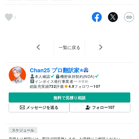
0
一覧に戻る
Chan25 プロ翻訳家⭐️
本人確認
機密保持契約(NDA)
インボイス発行事業者
未登録
総販売実績
732
評価
4.9
フォロワー
107
無料で見積り相談
メッセージを送る
フォロー
107
スケジュール
見積もり相談には、即日で回答致します。お気軽にご相談ください。
