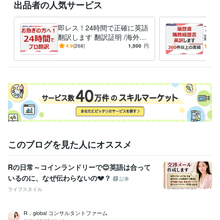
出品者の人気サービス
得意分野
ライティング・翻訳
ビジネス英語
ビジネス
即レス！24時間で正確に英語
プロ
ライティング・翻訳
金融系ブログ記事執筆
翻訳します 翻訳証明 /海外ビ
書を
金融
投資
不動産
ビジネス
ジネス15年 /上場企業と取引
ビジ
4.9
(268)
1,500
円
5.0
場企
学歴
京都大学大学院
2010年3月 ~ 2012年2月
語学力
英語
ネイティブレベル
このブログを見た人にオススメ
Rの日常～コインランドリーで😊英語は合って
いるのに、なぜ伝わらないの💔？
記事
ライフスタイル
R．global コンサルタントファーム