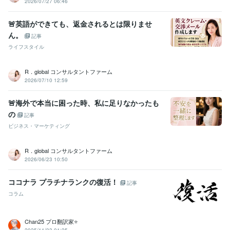
2026/07/27 06:46
🚨英語ができても、返金されるとは限りませ
ん。
記事
ライフスタイル
R．global コンサルタントファーム
2026/07/10 12:59
🚨海外で本当に困った時、私に足りなかったも
の
記事
ビジネス・マーケティング
R．global コンサルタントファーム
2026/06/23 10:50
ココナラ プラチナランクの復活！
記事
コラム
Chan25 プロ翻訳家⭐️
2025/11/03 01:25