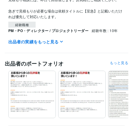
急ぎで見積もりが必要な場合は依頼タイトルに【至急】と記載いただけ
経験職種
PM・PO・ディレクター / プロジェクトリーダー
経験年数 : 10年
出品者の実績をもっと見る
職歴
グローバル企業
2012年3月 ~ 現在
受賞歴
出品者のポートフォリオ
もっと見る
ココナラ　プラチナランク
資格・検定
TOEIC
取得年 : 2011年
PMP（Project Management Professional）
取得年 : 2019年
プログラミング言語・フレームワーク
Python:10年
ビジネス・クリエイティブツール
Access:10年
Excel:10年
Google スプレッドシート:5年
PowerPoint:10年
Word:10年