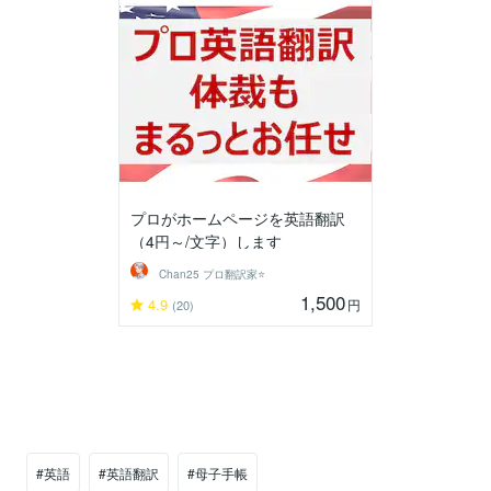
プロがホームページを英語翻訳
（4円～/文字）します
Chan25 プロ翻訳家⭐️
1,500
4.9
円
(20)
#英語
#英語翻訳
#母子手帳