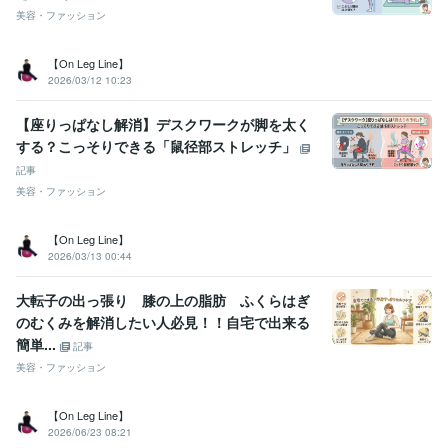
美容・ファッション
【On Leg Line】
2026/03/12 10:23
【座りっぱなし解消】デスクワークが脚を太く
する？こっそりできる「鼠径部ストレッチ」
記事
美容・ファッション
【On Leg Line】
2026/03/13 00:44
大転子の出っ張り 膝の上の脂肪 ふくらはぎ
のむくみを解消したい人必見！！自宅で出来る
簡単...
記事
美容・ファッション
【On Leg Line】
2026/06/23 08:21