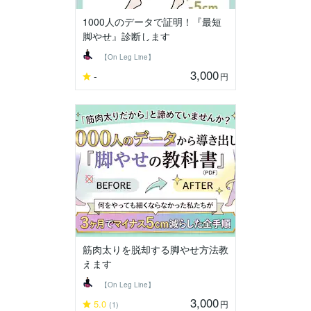
1000人のデータで証明！『最短
脚やせ』診断します
【On Leg Line】
3,000
-
円
筋肉太りを脱却する脚やせ方法教
えます
【On Leg Line】
3,000
5.0
円
(1)