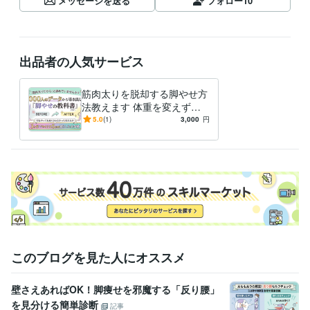
メッセージを送る
フォロー
10
出品者の人気サービス
筋肉太りを脱却する脚やせ方
法教えます 体重を変えずに
太ももだけをマイナス５ｃｍ
5.0
(1)
3,000
円
減らした全手順
このブログを見た人にオススメ
壁さえあればOK！脚痩せを邪魔する「反り腰」
を見分ける簡単診断
記事