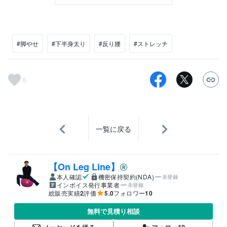
#脚やせ
#下半身太り
#反り腰
#ストレッチ
6
一覧に戻る
【On Leg Line】
本人確認
機密保持契約(NDA)
未登録
インボイス発行事業者
未登録
総販売実績
2
評価
5.0
フォロワー
10
無料で見積り相談