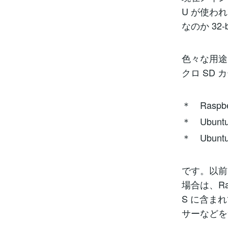
U が使われ
なのか 32-
色々な用途
クロ SD
＊ Raspberr
＊ Ubuntu d
＊ Ubuntu s
です。以前に
場合は、Ra
S に含ま
サーなどを