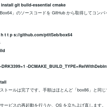
 install git build-essential cmake
ox64」のソースコードを GitHub から取得してコン
 h t t p s://github.com/ptitSeb/box64
4
ild
. -DRK3399=1 -DCMAKE_BUILD_TYPE=RelWithDebIn
tall
ストールは完了です。手順はほとんど「box86」と同じ
サービスの再起動を行うか、OS を立ち上げ直します。