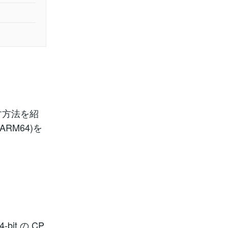
を動かす方法を紹
（ARM64)を
it の CP