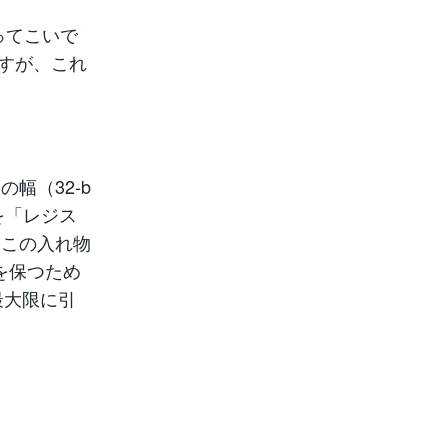
ってこいで
ますが、これ
幅（32-b
タを「レジス
、この入れ物
性を保つため
最大限に引