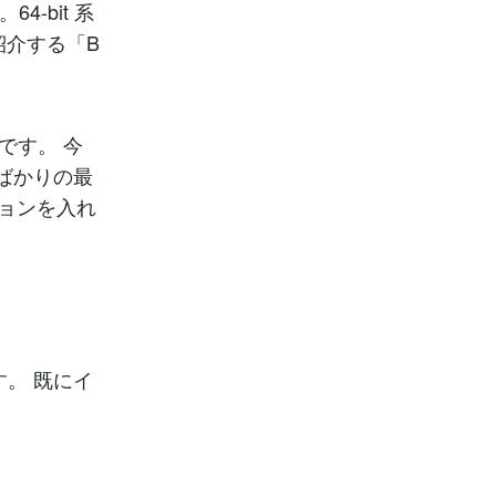
4-bit 系
紹介する「B
です。 今
れたばかりの最
ーションを入れ
。
す。 既にイ