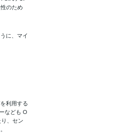
互換性のため
ように、マイ
などを利用する
バーなども O
たり、セン
す。