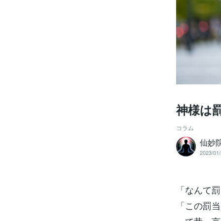
神様は
コラム
仙妙院
2023/01/
「なんて罰
「この罰当