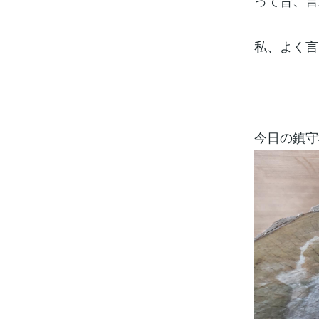
って昔、言
私、よく言
今日の鎮守