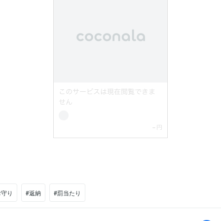
お守り
#返納
#罰当たり