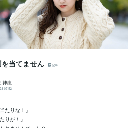
罰を当てません
記事
 神龍
23 07:52
当たりな！」
たりが！」