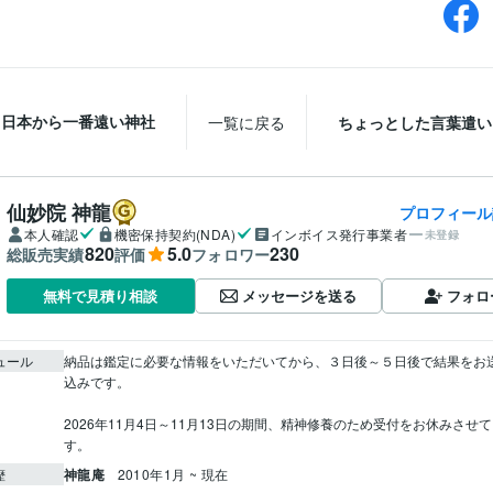
日本から一番遠い神社
一覧に戻る
ちょっとした言葉遣い
仙妙院 神龍
プロフィール
本人確認
機密保持契約(NDA)
インボイス発行事業者
未登録
820
5.0
230
総販売実績
評価
フォロワー
メッセージを送る
フォロ
無料で見積り相談
ュール
納品は鑑定に必要な情報をいただいてから、３日後～５日後で結果をお
込みです。

2026年11月4日～11月13日の期間、精神修養のため受付をお休みさせ
す。
神龍庵
2010年1月 ~ 現在
歴