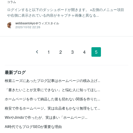
コラム
ログインすると以下のダッシュボードが開きます。 ※左側のメニュー項目
や右側に表示されている内容がキャプチャ画像と異なる...
webbasetokyo＠ウィズスタイル
2020/10/02 22:26
1
2
3
4
5
最新ブログ
検索ニーズにあったブログ記事はホームページの積み上げ...
「書きたいことが文章にできない」と悩む人に知ってほし...
ホームページを作って納品した後も切れない関係を作りた...
格安で作るホームページ。実は出品者もかなり無理をして...
WixやJimdoで作ったが、実は多い「ホームページ...
AI時代でもブログSEOが重要な理由