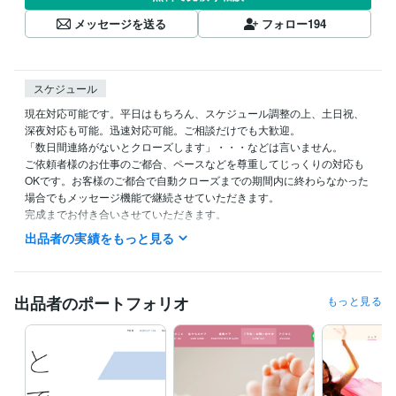
メッセージを送る
フォロー
194
スケジュール
現在対応可能です。平日はもちろん、スケジュール調整の上、土日祝、
深夜対応も可能。迅速対応可能。ご相談だけでも大歓迎。

「数日間連絡がないとクローズします」・・・などは言いません。

ご依頼者様のお仕事のご都合、ペースなどを尊重してじっくりの対応も
OKです。お客様のご都合で自動クローズまでの期間内に終わらなかった
場合でもメッセージ機能で継続させていただきます。

完成までお付き合いさせていただきます。

出品者の実績をもっと見る
早めの返信を心がけています。
経験職種
デザイナー / グラフィックデザイナー
経験年数 : 13年
出品者のポートフォリオ
もっと見る
デザイナー / Webデザイナー
経験年数 : 21年
Webサービス・制作 / Webプロデューサー・ディレクター
経験年数 :
10年
Webサービス・制作 / HTMLコーダー・マークアップエンジニア
経
験年数 : 10年
経営・マネジメント / 経営者・CEO・COO
経験年数 : 8年