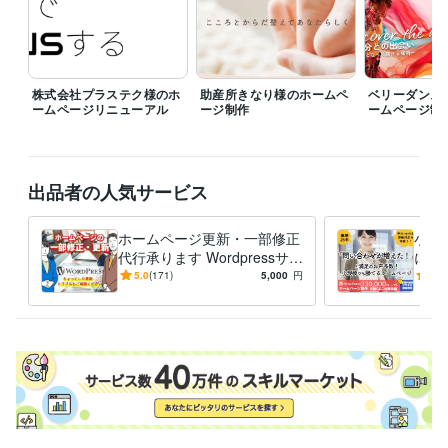
職歴
株式会社モト企画事務所
1996年8月 ~ 2001年8月
株式会社トランジション
2001年8月 ~ 2014年11月
株式会社プラステク様のホ
助産所きなり様のホームペ
ベリーダンス
株式会社リアルオン
2014年12月 ~ 2019年9月
ームページリニューアル
ージ制作
ームページ制
株式会社ウィズスタイル
2019年9月 ~ 現在
プログラミング言語・フレームワーク
HTML:17年
CSS:15年
JavaScript:5年
jQuery:5年
PHP:4年
出品者の人気サービス
ビジネス・クリエイティブツール
Adobe Photoshop:20年
Adobe Illustrator:20年
Adobe XD:6年
ホームページ更新・一部修正
小さ
WordPress:7年
Google Search Console:7年
Google Analytics:7年
代行承ります Wordpressサイ
に強
Adobe Premiere Pro:3年
Dreamweaver:5年
Word:20年
Excel:20年
トの更新をトラブルなどもご
平日
5.0
(171)
5,000
円
5.0
相談ください
プロ
得意分野
一気
Web制作・HP作成・EC構築
ホームページ制作　デザイン～サイト
構築
ランディングページ制作　デザイン～構築
経営
ビジネス
研修
人材
流通
外食
美容
学校
病院
生活用品
Web制作・HP作成・EC構築
ランディングページの原稿作成
リフォーム
塾
IT
飲食
メーカー
建設
金融
エネルギー
不動産
介護