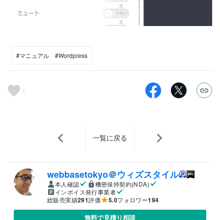
#マニュアル #Wordpress
1
一覧に戻る
webbasetokyo＠ウィズスタイル
本人確認
機密保持契約(NDA)
インボイス発行事業者
総販売実績
291
評価
5.0
フォロワー
194
無料で見積り相談