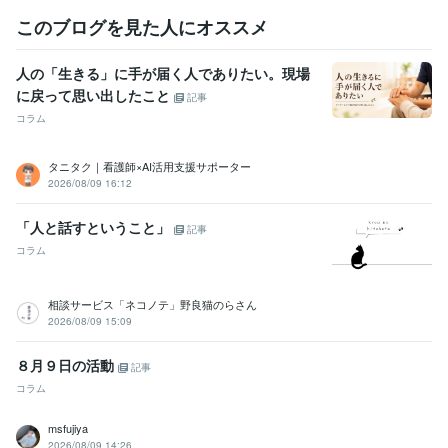
学歴
このブログを見た人にオススメ
京都産業大学
1992年3月 ~ 1996年2月
デジタルクリエイターカレッジWAO!
1996年3月 ~ 1996年6月
人の「生きる」に手が届く人でありたい。現場
デジタルクリエイターカレッジWAO!
1996年6月 ~ 1996年8月
に戻って思い出したこと
記事
コラム
タニタク｜看護師×AI活用支援サポーター
2026/08/09 16:12
「人と話すということ」
記事
コラム
相談サービス「ネコノテ」野良猫のらさん
2026/08/09 15:09
８月９日の活動
記事
コラム
msfujiya
2026/08/09 14:26