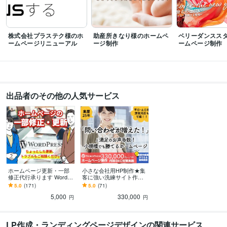
WordPress:7年
Google Search Console:7年
Google Analytics:7年
Adobe Premiere Pro:3年
Dreamweaver:5年
Word:20年
Excel:20年
株式会社プラステク様のホ
助産所きなり様のホームペ
ベリーダンスス
得意分野
ームページリニューアル
ージ制作
ームページ制作
Web制作・HP作成・EC構築
ホームページ制作　デザイン～サイト構築
ランディングページ制作　デザイン～構築
経営
ビジネス
研修
人材
流通
外食
美容
学校
病院
生活用品
Web制作・HP作成・EC構築
ランディングページの原稿作成
リフォーム
塾
IT
飲食
メーカー
建設
金融
エネルギー
不動産
出品者のその他の人気サービス
介護
学歴
京都産業大学
1992年3月 ~ 1996年2月
デジタルクリエイターカレッジWAO!
1996年3月 ~ 1996年6月
デジタルクリエイターカレッジWAO!
1996年6月 ~ 1996年8月
ホームページ更新・一部
小さな会社用HP制作★集
修正代行承ります Wordpr
客に強い洗練サイト作り
essサイトの更新をトラブ
ます 平日・土日祝・深夜
5.0
(171)
5.0
(71)
ルなどもご相談ください
対応可！プロが戦略から
5,000
330,000
デザインまで一気通貫
円
円
LP作成・ランディングページデザインの関連サービス