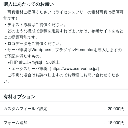
購入にあたってのお願い
・写真素材ご提供ください（ライセンスフリーの素材写真は提供可
能です）

・テキスト原稿はご提供ください。

　どのような構成で原稿を用意すればよいかは、参考サイトをもと
にご提案可能です。

・ロゴデータをご提供ください。

・サーバ環境はWordpress、プラグインElementorを導入しますの
で下記を満たすもの。

　●PHP 8以上●mysql　5.6以上

　・エックスサーバ推奨（https://www.xserver.ne.jp/）

　ご不明な場合はお調べしますのでお気軽にお問い合わせくださ
い。
有料オプション
＋
20,000円
カスタムフィールド設定
＋
18,000円
フォーム追加