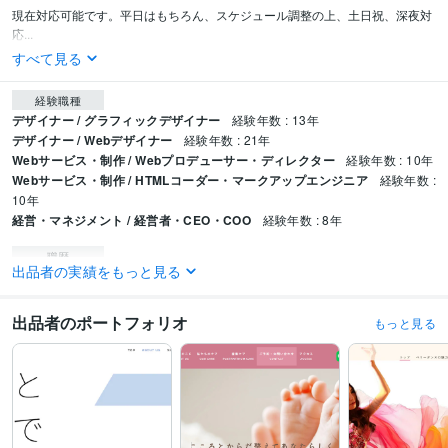
現在対応可能です。平日はもちろん、スケジュール調整の上、土日祝、深夜対
応...
すべて見る
経験職種
デザイナー / グラフィックデザイナー
経験年数 : 13年
デザイナー / Webデザイナー
経験年数 : 21年
Webサービス・制作 / Webプロデューサー・ディレクター
経験年数 : 10年
Webサービス・制作 / HTMLコーダー・マークアップエンジニア
経験年数 :
10年
経営・マネジメント / 経営者・CEO・COO
経験年数 : 8年
職歴
出品者の実績をもっと見る
株式会社モト企画事務所
1996年8月 ~ 2001年8月
株式会社トランジション
2001年8月 ~ 2014年11月
株式会社リアルオン
2014年12月 ~ 2019年9月
出品者のポートフォリオ
もっと見る
株式会社ウィズスタイル
2019年9月 ~ 現在
プログラミング言語・フレームワーク
HTML:17年
CSS:15年
JavaScript:5年
jQuery:5年
PHP:4年
ビジネス・クリエイティブツール
Adobe Photoshop:20年
Adobe Illustrator:20年
Adobe XD:6年