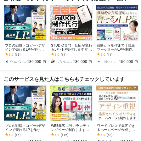
プロの戦略・コピー×デザ
STUDIO専門｜反応が変わ
戦略から制作まで｜現役
インで売れるLPを作りま
るLP・HP制作します 初め
マーケターがLPを制作し
す 広告費を抑えて成約率
てでも安心。プロが伴
ます PRO認定｜実績300
5.0
(15)
5.0
(14)
5.0
(41)
を最大化！高反応の営業
走、伝わる×売れるデザイ
本｜リサーチ・戦略策定
180,000
130,000
150,000
ツールを構築します
ンをサポート
から制作まで
ウェバレッジ
しらっぷキャノン｜Web Circus
（株）nanimono 集客・採用支援
円
円
円
このサービスを見た人はこちらもチェックしています
プロの戦略・コピー×デザ
WEB集客に強いランディ
ワードプレスで集客でき
インで売れるLPを作りま
ングページ制作します
るホームページ作成しま
す 広告費を抑えて成約率
【公式PRO認定済】広告
す PRO認定!経験20年のプ
5.0
(15)
5.0
(116)
5.0
(48)
を最大化！高反応の営業
成果を最大化するLPを制
ロがWordPressでHP制作