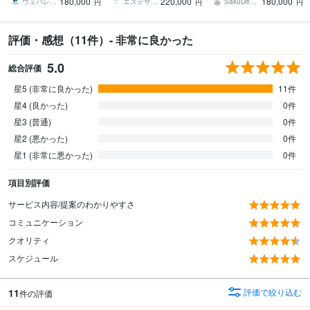
180,000
220,000
180,000
ツールを構築します
作します
ウェバレッジ
エスデザインマーケティング
SakuDesign
円
円
円
評価・感想（11件）- 非常に良かった
5.0
総合評価
星5 (非常に良かった)
11件
星4 (良かった)
0件
星3 (普通)
0件
星2 (悪かった)
0件
星1 (非常に悪かった)
0件
項目別評価
サービス内容/提案のわかりやすさ
コミュニケーション
クオリティ
スケジュール
11
評価で絞り込む
件の評価