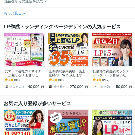
出品者からの返信を読む
もっと見る
LP作成・ランディングページデザインの人気サービス
元マーケ会社のデザイナ
圧倒的な成果実績！売上
低価格で高品質のランデ
ーが魅せるLPお作りしま
直結のLPを作成します Go
ィングページ作成いたし
す マーケティング視点で
ogle・Meta広告で成果！
ます ココナラ実績100件
5.0
(98)
5.0
(90)
4.9
(207)
反応を高めるLPを設計！
原稿ゼロから丸投げOK
以上の実績ありハイクオ
140,000
270,000
50,000
リティLP制作
とみたみほ
橋本務セールスデザインオフィス合同会社
InfinityDesign1127
円
円
円
お気に入り登録が多いサービス