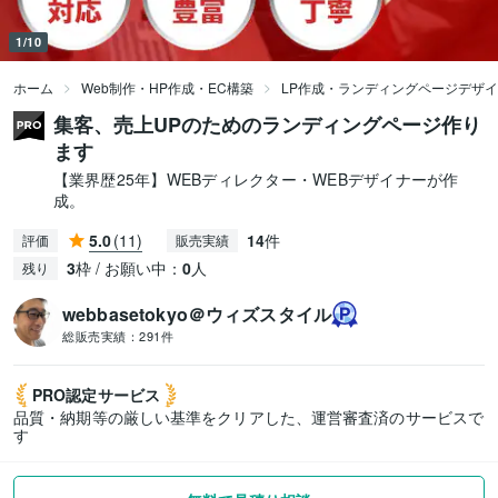
1/10
ホーム
Web制作・HP作成・EC構築
LP作成・ランディングページデザ
集客、売上UPのためのランディングページ作り
ます
【業界歴25年】WEBディレクター・WEBデザイナーが作
成。
5.0
(11)
14
件
評価
販売実績
3
枠 / お願い中：
0
人
残り
webbasetokyo＠ウィズスタイル
総販売実績：
291件
PRO認定
サービス
品質・納期等の厳しい基準をクリアした、運営審査済のサービスで
す