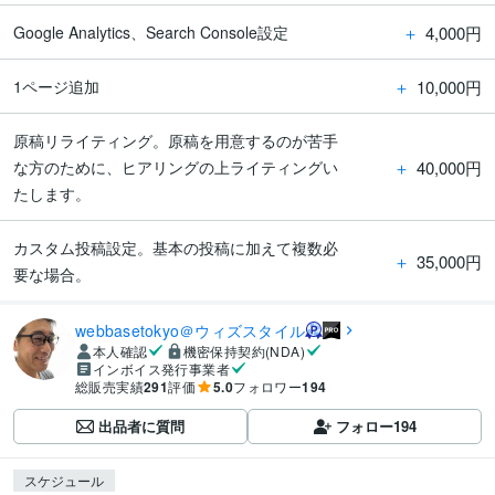
＋
4,000円
Google Analytics、Search Console設定
＋
10,000円
1ページ追加
原稿リライティング。原稿を用意するのが苦手
＋
40,000円
な方のために、ヒアリングの上ライティングい
たします。
カスタム投稿設定。基本の投稿に加えて複数必
＋
35,000円
要な場合。
webbasetokyo＠ウィズスタイル
本人確認
機密保持契約(NDA)
インボイス発行事業者
総販売実績
291
評価
5.0
フォロワー
194
出品者に質問
フォロー
194
スケジュール