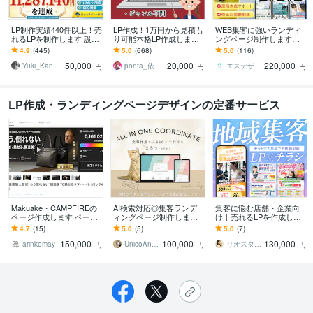
LP制作実績440件以上！売
LP作成！1万円から見積も
WEB集客に強いランディ
れるLPを制作します 設
り可能本格LP作成します
ングページ制作します
計、構成からライティン
元広告代理店勤務、現ア
【公式PRO認定済】広告
4.9
(445)
5.0
(668)
5.0
(116)
グ、デザインまで全て丸
フィリエイターがLP作成
成果を最大化するLPを制
50,000
20,000
220,000
投げ対応可能！
★サンプルあり
作します
Yuki_Kanamaru
ponta_依頼多数のため返信遅れます
エスデザインマーケティング
円
円
円
LP作成・ランディングページデザインの定番サービス
Makuake・CAMPFIREの
AI検索対応◎集客ランデ
集客に悩む店舗・企業向
ページ作成します ページ
ィングページ制作します
け｜売れるLPを作成しま
デザインや画像制作、ペ
SEO×AI検索対策×刺さる
す ヒアリングから構成設
4.7
(15)
5.0
(5)
5.0
(7)
ージ入力までまるっとお
文章でLPの問い合わせUP
計まで一貫対応、売れる
150,000
100,000
130,000
任せ！
導線を整えます
arinkomay
UnicoAndCo Design
リオスタジオ｜広島市の地域集客デザイナー
円
円
円