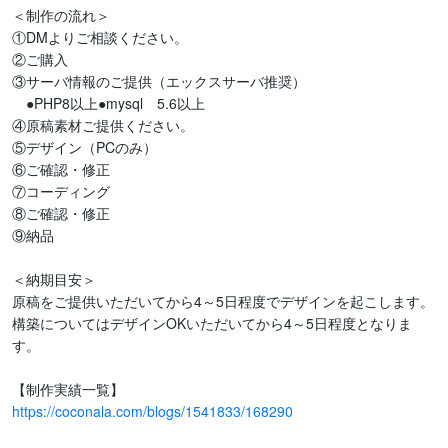
＜制作の流れ＞

①DMよりご相談ください。

②ご購入

③サーバ情報のご提供（エックスサーバ推奨）

　●PHP8以上●mysql　5.6以上

④原稿素材ご提供ください。

⑤デザイン（PCのみ）

⑥ご確認・修正

⑦コーディング

⑧ご確認・修正

⑨納品

＜納期目安＞

原稿をご提供いただいてから4～5日程度でデザインを起こします。

構築についてはデザインOKいただいてから4～5日程度となりま
す。

https://coconala.com/blogs/1541833/168290