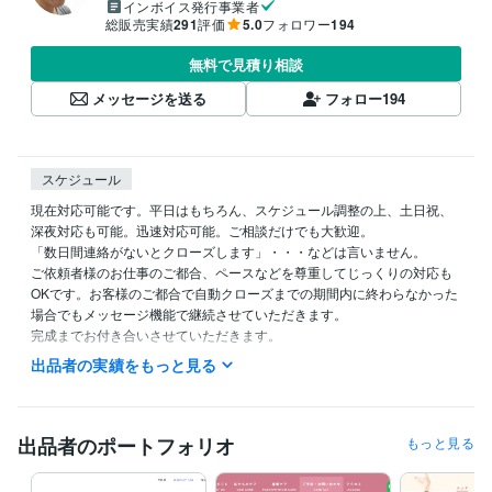
インボイス発行事業者
総販売実績
291
評価
5.0
フォロワー
194
無料で見積り相談
メッセージを送る
フォロー
194
スケジュール
現在対応可能です。平日はもちろん、スケジュール調整の上、土日祝、
深夜対応も可能。迅速対応可能。ご相談だけでも大歓迎。

「数日間連絡がないとクローズします」・・・などは言いません。

ご依頼者様のお仕事のご都合、ペースなどを尊重してじっくりの対応も
OKです。お客様のご都合で自動クローズまでの期間内に終わらなかった
場合でもメッセージ機能で継続させていただきます。

完成までお付き合いさせていただきます。

出品者の実績をもっと見る
早めの返信を心がけています。
経験職種
デザイナー / グラフィックデザイナー
経験年数 : 13年
出品者のポートフォリオ
もっと見る
デザイナー / Webデザイナー
経験年数 : 21年
Webサービス・制作 / Webプロデューサー・ディレクター
経験年数 :