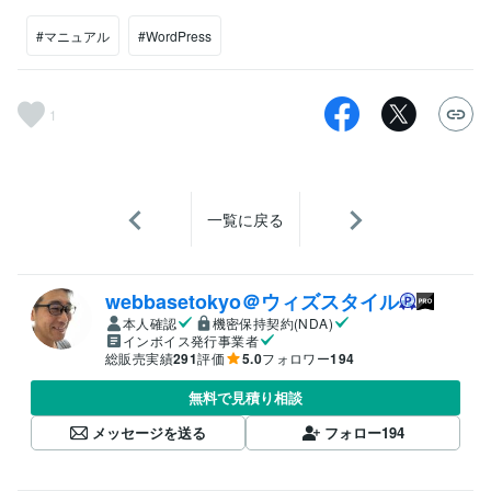
#マニュアル
#WordPress
1
一覧に戻る
webbasetokyo＠ウィズスタイル
本人確認
機密保持契約(NDA)
インボイス発行事業者
総販売実績
291
評価
5.0
フォロワー
194
無料で見積り相談
メッセージを送る
フォロー
194