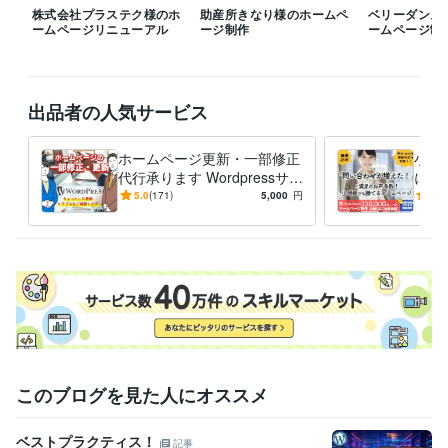
株式会社プラステク様のホ
助産所きなり様のホームペ
ベリーダンス
株式会社リアルオン
2014年12月 ~ 2019年9月
ームページリニューアル
ージ制作
ームページ制
株式会社ウィズスタイル
2019年9月 ~ 現在
プログラミング言語・フレームワーク
HTML:17年
CSS:15年
JavaScript:5年
jQuery:5年
PHP:4年
出品者の人気サービス
ビジネス・クリエイティブツール
Adobe Photoshop:20年
Adobe Illustrator:20年
Adobe XD:6年
ホームページ更新・一部修正
小さ
WordPress:7年
Google Search Console:7年
Google Analytics:7年
代行承ります Wordpressサイ
に強
Adobe Premiere Pro:3年
Dreamweaver:5年
Word:20年
Excel:20年
トの更新をトラブルなどもご
平日
5.0
(171)
5,000
円
5.0
相談ください
プロ
得意分野
一気
Web制作・HP作成・EC構築
ホームページ制作　デザイン～サイト
構築
ランディングページ制作　デザイン～構築
経営
ビジネス
研修
人材
流通
外食
美容
学校
病院
生活用品
Web制作・HP作成・EC構築
ランディングページの原稿作成
リフォーム
塾
IT
飲食
メーカー
建設
金融
エネルギー
不動産
介護
学歴
このブログを見た人にオススメ
京都産業大学
1992年3月 ~ 1996年2月
デジタルクリエイターカレッジWAO!
1996年3月 ~ 1996年6月
ベストプラクティス！
デジタルクリエイターカレッジWAO!
1996年6月 ~ 1996年8月
記事