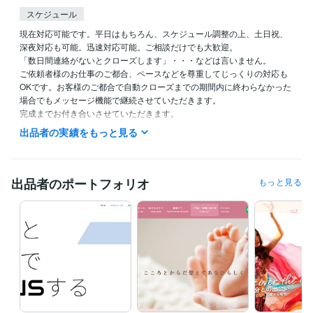
スケジュール
現在対応可能です。平日はもちろん、スケジュール調整の上、土日祝、
深夜対応も可能。迅速対応可能。ご相談だけでも大歓迎。

「数日間連絡がないとクローズします」・・・などは言いません。

ご依頼者様のお仕事のご都合、ペースなどを尊重してじっくりの対応も
OKです。お客様のご都合で自動クローズまでの期間内に終わらなかった
場合でもメッセージ機能で継続させていただきます。

完成までお付き合いさせていただきます。

出品者の実績をもっと見る
早めの返信を心がけています。
経験職種
デザイナー / グラフィックデザイナー
経験年数 : 13年
出品者のポートフォリオ
もっと見る
デザイナー / Webデザイナー
経験年数 : 21年
Webサービス・制作 / Webプロデューサー・ディレクター
経験年数 :
10年
Webサービス・制作 / HTMLコーダー・マークアップエンジニア
経
験年数 : 10年
経営・マネジメント / 経営者・CEO・COO
経験年数 : 8年
職歴
株式会社モト企画事務所
1996年8月 ~ 2001年8月
株式会社トランジション
2001年8月 ~ 2014年11月