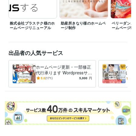
職歴
株式会社モト企画事務所
1996年8月 ~ 2001年8月
株式会社トランジション
2001年8月 ~ 2014年11月
株式会社プラステク様のホ
助産所きなり様のホームペ
ベリーダンス
株式会社リアルオン
2014年12月 ~ 2019年9月
ームページリニューアル
ージ制作
ームページ制
株式会社ウィズスタイル
2019年9月 ~ 現在
プログラミング言語・フレームワーク
HTML:17年
CSS:15年
JavaScript:5年
jQuery:5年
PHP:4年
出品者の人気サービス
ビジネス・クリエイティブツール
Adobe Photoshop:20年
Adobe Illustrator:20年
Adobe XD:6年
ホームページ更新・一部修正
小さ
WordPress:7年
Google Search Console:7年
Google Analytics:7年
代行承ります Wordpressサイ
に強
Adobe Premiere Pro:3年
Dreamweaver:5年
Word:20年
Excel:20年
トの更新をトラブルなどもご
平日
5.0
(171)
5,000
円
5.0
相談ください
プロ
得意分野
一気
Web制作・HP作成・EC構築
ホームページ制作　デザイン～サイト
構築
ランディングページ制作　デザイン～構築
経営
ビジネス
研修
人材
流通
外食
美容
学校
病院
生活用品
Web制作・HP作成・EC構築
ランディングページの原稿作成
リフォーム
塾
IT
飲食
メーカー
建設
金融
エネルギー
不動産
介護
学歴