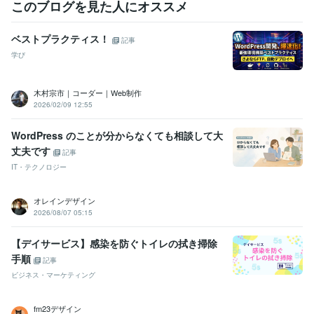
このブログを見た人にオススメ
京都産業大学
1992年3月 ~ 1996年2月
デジタルクリエイターカレッジWAO!
1996年3月 ~ 1996年6月
ベストプラクティス！
デジタルクリエイターカレッジWAO!
1996年6月 ~ 1996年8月
記事
学び
木村宗市｜コーダー｜Web制作
2026/02/09 12:55
WordPress のことが分からなくても相談して大
丈夫です
記事
IT・テクノロジー
オレインデザイン
2026/08/07 05:15
【デイサービス】感染を防ぐトイレの拭き掃除
手順
記事
ビジネス・マーケティング
fm23デザイン