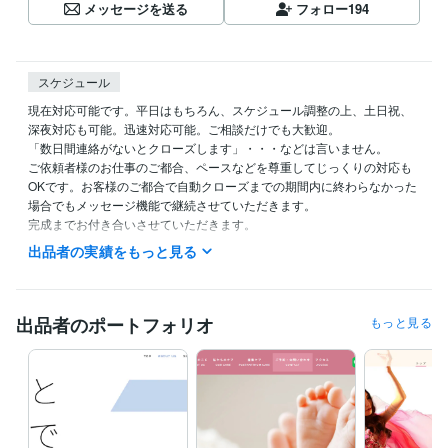
メッセージを送る
フォロー
194
スケジュール
現在対応可能です。平日はもちろん、スケジュール調整の上、土日祝、
深夜対応も可能。迅速対応可能。ご相談だけでも大歓迎。

「数日間連絡がないとクローズします」・・・などは言いません。

ご依頼者様のお仕事のご都合、ペースなどを尊重してじっくりの対応も
OKです。お客様のご都合で自動クローズまでの期間内に終わらなかった
場合でもメッセージ機能で継続させていただきます。

完成までお付き合いさせていただきます。

出品者の実績をもっと見る
早めの返信を心がけています。
経験職種
デザイナー / グラフィックデザイナー
経験年数 : 13年
出品者のポートフォリオ
もっと見る
デザイナー / Webデザイナー
経験年数 : 21年
Webサービス・制作 / Webプロデューサー・ディレクター
経験年数 :
10年
Webサービス・制作 / HTMLコーダー・マークアップエンジニア
経
験年数 : 10年
経営・マネジメント / 経営者・CEO・COO
経験年数 : 8年