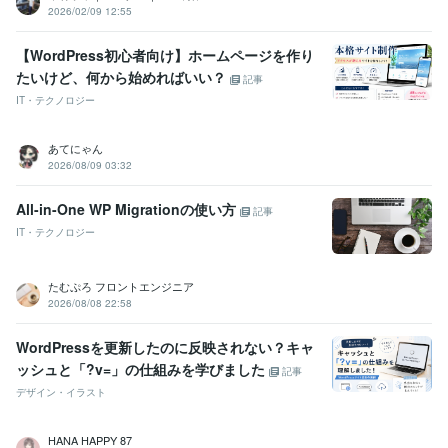
2026/02/09 12:55
【WordPress初心者向け】ホームページを作り
たいけど、何から始めればいい？
記事
IT・テクノロジー
あてにゃん
2026/08/09 03:32
All-in-One WP Migrationの使い方
記事
IT・テクノロジー
たむぷろ フロントエンジニア
2026/08/08 22:58
WordPressを更新したのに反映されない？キャ
ッシュと「?v=」の仕組みを学びました
記事
デザイン・イラスト
HANA HAPPY 87