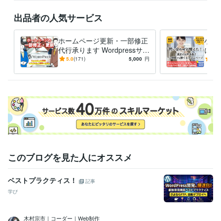
HTML:17年
CSS:15年
JavaScript:5年
jQuery:5年
PHP:4年
出品者の人気サービス
ビジネス・クリエイティブツール
Adobe Photoshop:20年
Adobe Illustrator:20年
Adobe XD:6年
ホームページ更新・一部修正
小さ
WordPress:7年
Google Search Console:7年
Google Analytics:7年
代行承ります Wordpressサイ
に強
Adobe Premiere Pro:3年
Dreamweaver:5年
Word:20年
Excel:20年
トの更新をトラブルなどもご
平日
5.0
(171)
5,000
円
5.0
相談ください
プロ
得意分野
一気
Web制作・HP作成・EC構築
ホームページ制作　デザイン～サイト
構築
ランディングページ制作　デザイン～構築
経営
ビジネス
研修
人材
流通
外食
美容
学校
病院
生活用品
Web制作・HP作成・EC構築
ランディングページの原稿作成
リフォーム
塾
IT
飲食
メーカー
建設
金融
エネルギー
不動産
介護
学歴
このブログを見た人にオススメ
京都産業大学
1992年3月 ~ 1996年2月
デジタルクリエイターカレッジWAO!
1996年3月 ~ 1996年6月
ベストプラクティス！
デジタルクリエイターカレッジWAO!
1996年6月 ~ 1996年8月
記事
学び
木村宗市｜コーダー｜Web制作