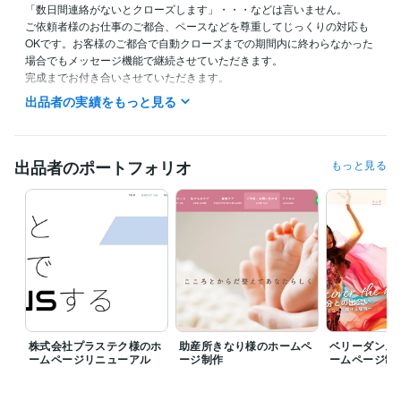
「数日間連絡がないとクローズします」・・・などは言いません。

ご依頼者様のお仕事のご都合、ペースなどを尊重してじっくりの対応も
OKです。お客様のご都合で自動クローズまでの期間内に終わらなかった
場合でもメッセージ機能で継続させていただきます。

完成までお付き合いさせていただきます。

出品者の実績をもっと見る
早めの返信を心がけています。
経験職種
デザイナー / グラフィックデザイナー
経験年数 : 13年
出品者のポートフォリオ
もっと見る
デザイナー / Webデザイナー
経験年数 : 21年
Webサービス・制作 / Webプロデューサー・ディレクター
経験年数 :
10年
Webサービス・制作 / HTMLコーダー・マークアップエンジニア
経
験年数 : 10年
経営・マネジメント / 経営者・CEO・COO
経験年数 : 8年
職歴
株式会社モト企画事務所
1996年8月 ~ 2001年8月
株式会社トランジション
2001年8月 ~ 2014年11月
株式会社プラステク様のホ
助産所きなり様のホームペ
ベリーダンス
株式会社リアルオン
2014年12月 ~ 2019年9月
ームページリニューアル
ージ制作
ームページ制
株式会社ウィズスタイル
2019年9月 ~ 現在
プログラミング言語・フレームワーク