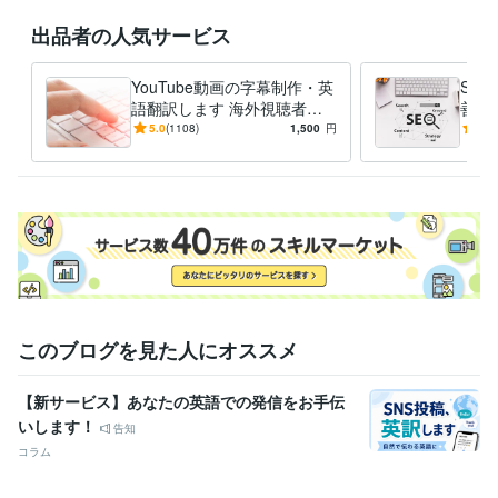
翻訳
出品者の人気サービス
語学力
英語
ネイティブレベル
YouTube動画の字幕制作・英
SE
語翻訳します 海外視聴者を
善箇
ターゲットにしたい動画配信
たの
5.0
(1108)
1,500
円
5.0
者様のお力になります。
せる
す。
このブログを見た人にオススメ
【新サービス】あなたの英語での発信をお手伝
いします！
告知
コラム