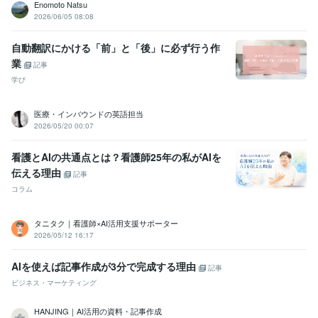
Enomoto Natsu
2026/06/05 08:08
自動翻訳にかける「前」と「後」に必ず行う作
業
記事
学び
医療・インバウンドの英語担当
2026/05/20 00:07
看護とAIの共通点とは？看護師25年の私がAIを
伝える理由
記事
コラム
タニタク｜看護師×AI活用支援サポーター
2026/05/12 16:17
AIを使えば記事作成が3分で完成する理由
記事
ビジネス・マーケティング
HANJING｜AI活用の資料・記事作成