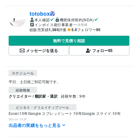
totobox
本人確認
機密保持契約(NDA)
インボイス発行事業者
未登録
総販売実績
1,380
評価
5.0
フォロワー
95
無料で見積り相談
メッセージを送る
フォロー
95
スケジュール
平日、土日祝ご対応可能です。
経験職種
クリエイター / 翻訳家・通訳
経験年数 : 9年
ビジネス・クリエイティブツール
Excel:10年
Google スプレッドシート:10年
Google スライド:10年
Word:10年
出品者の実績をもっと見る
得意分野
ライティング・翻訳
トルコ語翻訳