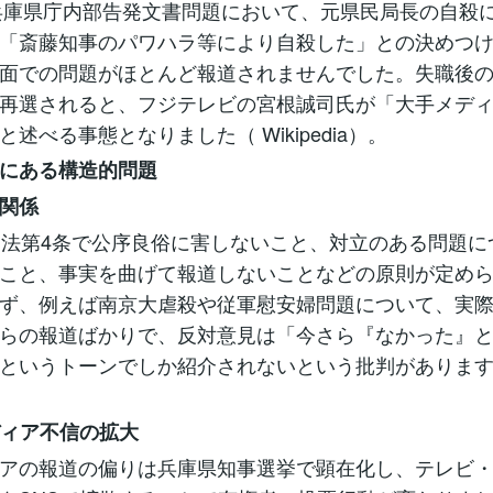
の兵庫県庁内部告発文書問題において、元県民局長の自殺
「斎藤知事のパワハラ等により自殺した」との決めつ
面での問題がほとんど報道されませんでした。失職後
再選されると、フジテレビの宮根誠司氏が「大手メデ
述べる事態となりました（ Wikipedia）。
にある構造的問題
関係
送法第4条で公序良俗に害しないこと、対立のある問題に
こと、事実を曲げて報道しないことなどの原則が定め
ず、例えば南京大虐殺や従軍慰安婦問題について、実
らの報道ばかりで、反対意見は「今さら『なかった』
というトーンでしか紹介されないという批判があります （J
ディア不信の拡大
アの報道の偏りは兵庫県知事選挙で顕在化し、テレビ