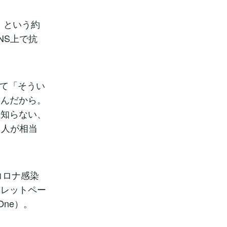
」という約
NS上で抗
いて「そうい
いんだから。
も知らない、
た人が相当
コロナ感染
イレットペー
ne）。