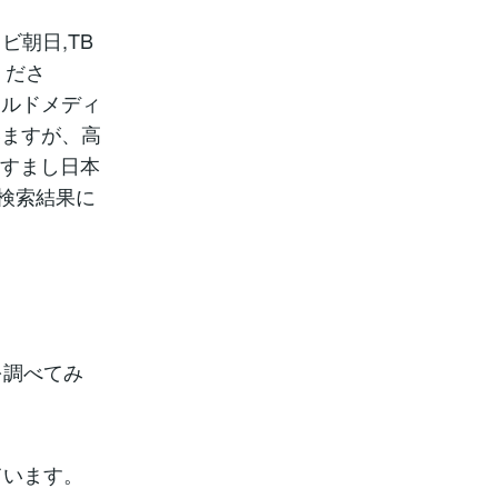
レビ朝日,TB
くださ
ールドメディ
いますが、高
りすまし日本
が検索結果に
を調べてみ
ています。