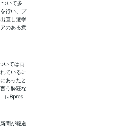
について多
けを行い、プ
の出直し選挙
ィアのある意
ついては両
られているに
際にあったと
と言う酔狂な
Bpres
・新聞が報道