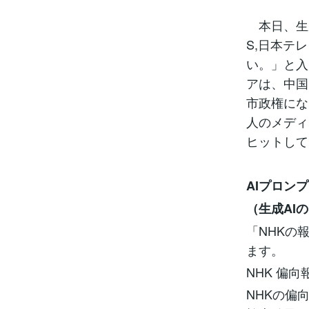
本日、生成A
S,日本テ
い。」と入
アは、中国
市政権にな
人のメディア
ヒットして
AIプロン
（生成AI
「NHKの
ます。
NHK 偏向
NHKの偏