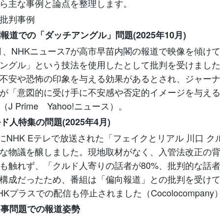
ら主な事例と論点を整理します。
批判事例
閣報道での「ダッチアングル」問題(2025年10月)
10月、NHKニュース7が高市早苗内閣の報道で映像を傾け
ングル」という技法を使用したとして批判を受けまし
不安や恐怖の印象を与える効果があるとされ、ジャー
が「意図的に受け手に不安感や否定的イメージを与え
J Prime Yahoo!ニュース）。
ルド人特集の問題(2025年4月)
月にNHK Eテレで放送された「フェイクとリアル 川口 ク
な物議を醸しました。現地取材がなく、入管法改正の
も触れず、「クルド人寄りの話者が80%、批判的な話者
構成だったため、番組は「偏向報道」との批判を受け
Kプラスでの配信も停止されました（Cocolocompany
県知事問題での報道姿勢