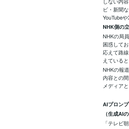
しない内容
ビ・新聞な
YouTube
NHK側の
NHKの局
困惑してお
応えて路線
えていると
NHKの報
内容との間
メディアと
AIプロン
（生成AI
「テレビ朝