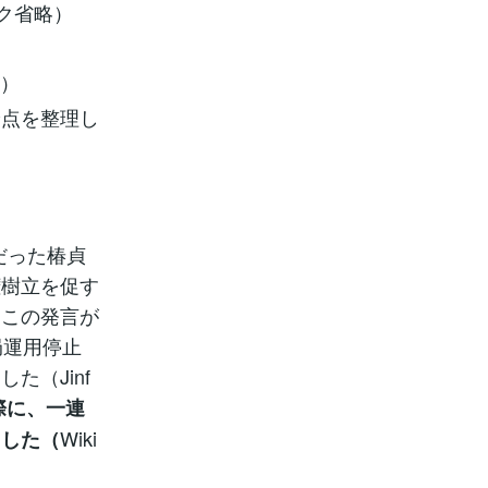
ンク省略）
）
論点を整理し
だった椿貞
権樹立を促す
。この発言が
局運用停止
（Jinf
際に、一連
Wiki
ました（