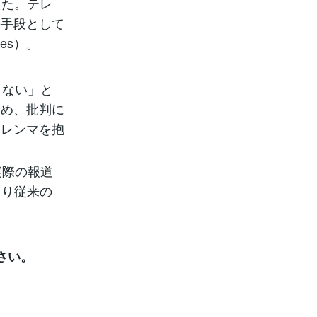
した。テレ
の手段として
mes）。
もない」と
ため、批判に
ジレンマを抱
実際の報道
より従来の
さい。