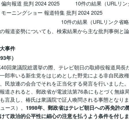
偏向報道 批判 2024 2025 10件の結果（URLリ
モーニングショー 報道特集 批判 2024 2025
件の結果（URLリンク省略
の報道姿勢についても、検索結果から主な批判事例と
大事件
93年）
の第40回衆議院総選挙の際、テレビ朝日の取締役報道局長
一郎率いる新生党をはじめとした野党による非自民政
、民放連の会合でそれを正当化する発言を行いました
報道されると、郵政省が電波法第76条にもとづく無線
も言及し、椿氏は衆議院で証人喚問される事態となりました
ニュース）。
1998年、郵政省はテレビ朝日への再免許の
けて政治的公平性に細心の注意を払うよう条件を付し