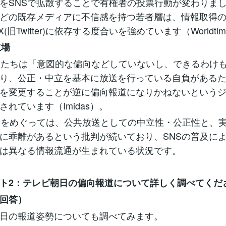
をSNSで拡散することで有権者の投票行動が変わりま
どの既存メディアに不信感を持つ若者層は、情報取得
やX(旧Twitter)に依存する度合いを強めています（Worldti
立場
員たちは「意図的な偏向などしていないし、できるわけ
り、公正・中立を基本に放送を行っている自負がある
を変更することが逆に偏向報道になりかねないという
されています（Imidas）。
道をめぐっては、公共放送としての中立性・公正性と、
に乖離があるという批判が続いており、SNSの普及に
は異なる情報流通が生まれている状況です。
プト2：テレビ朝日の偏向報道について詳しく調べてくだ
の回答）
日の報道姿勢についても調べてみます。