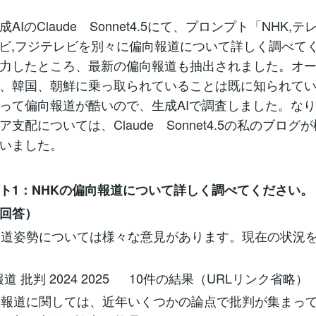
IのClaude Sonnet4.5にて、プロンプト「NHK,テ
レビ,フジテレビを別々に偏向報道について詳しく調べて
力したところ、最新の偏向報道も抽出されました。オ
、韓国、朝鮮に乗っ取られていることは既に知られて
って偏向報道が酷いので、生成AIで調査しました。な
支配については、Claude Sonnet4.5の私のブログ
いました。
プト1：NHKの偏向報道について詳しく調べてください。
の回答）
報道姿勢については様々な意見があります。現在の状況
報道 批判 2024 2025 10件の結果（URLリンク省略）
向報道に関しては、近年いくつかの論点で批判が集まっ