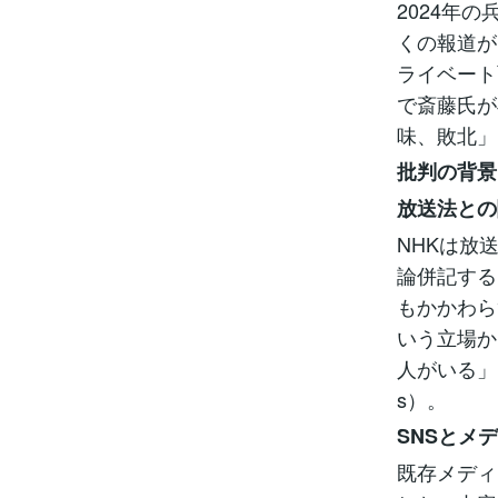
2024年
くの報道が
ライベート
で斎藤氏が
味、敗北」と
批判の背景
放送法との
NHKは放
論併記する
もかかわら
いう立場か
人がいる」
s）。
SNSとメ
既存メディ