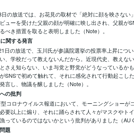
。
4月8日の放送では、お花見の取材で「絶対に顔を映さない
ビューを受けた父親の顔が明確に映し出され、父親がS
るべき措置を取ると表明しました（Note）。
報道に関する発言
7月21日の放送で、玉川氏が参議院選挙の投票率上昇につ
い、学校だって教えないんだから。近現代史、教えな
とさえ知らない、いま与党と野党がどうなっているか
がSNSで初めて触れて、それに感化されて行動起こし
発言し、物議を醸しました（Note）。
への批判
の新型コロナウイルス報道において、モーニングショーが
必要以上に煽り、それに踊らされて人々がマスクやト
漁っているのではないかという批判がありました（AU O
問題