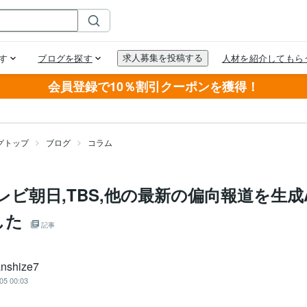
会員登録で10％割引クーポンを獲得！
グトップ
ブログ
コラム
テレビ朝日,TBS,他の最新の偏向報道を生成
した
記事
anshize7
05 00:03