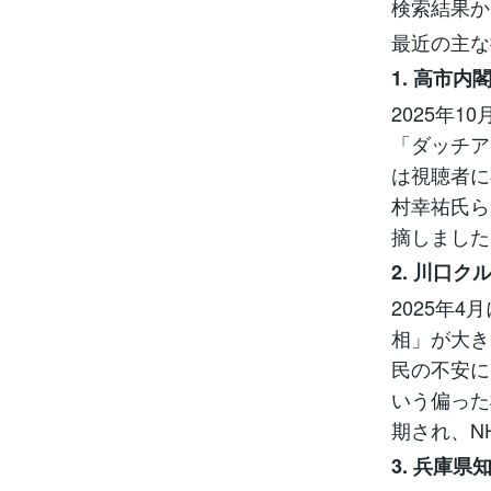
検索結果か
最近の主な
1. 高市内
2025年
「ダッチア
は視聴者に
村幸祐氏ら
摘しました（
2. 川口ク
2025年4
相」が大き
民の不安に
いう偏った
期され、NH
3. 兵庫