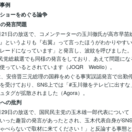
事例
ショーをめぐる論争
氏の発言問題
10月21日の放送で、コメンテーターの玉川徹氏が高市早苗
』というよりも『右翼』って言ったほうがわかりやす
レードになっています」と発言し、波紋を呼びました。
自民党総裁選でも同様の発言をしており、あえて問題にな
使っているとされています（JOQR Weblio）。
には、安倍晋三元総理の国葬をめぐる事実誤認発言で出勤停
を受けており、SNS上では「#玉川徹をテレビに出すな
ュタグが拡散されました（Agora）。
法への批判
10月29日の放送で、国民民主党の玉木雄一郎代表について
いった趣旨の発言があったとされ、玉木代表自身がSN
ゃべらないで取材に来てください！」と反論する事態