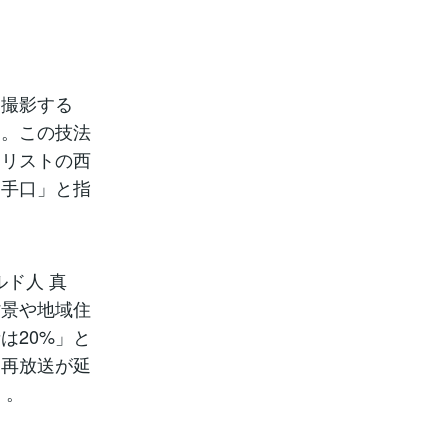
て撮影する
た。この技法
ナリストの西
る手口」と指
ルド人 真
背景や地域住
は20%」と
て再放送が延
）。