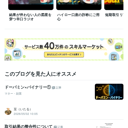
結果が伴わない人の図星を
ハイロー口座の詐称にご用
短期取引リア
穿つ辛口ラジオ
心
このブログを見た人にオススメ
ドーパミン×バイナリー①
記事
マネー・副業
至（いたる）
2026/05/02 10:05
取引結果の整合性について
記事