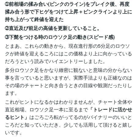
➀前相場の揉み合い(ピンクのライン)をブレイク後、再度
揉み合う形で下ヒゲをつけて上昇＋ピンクラインより上に
持ち上がって終値を迎えた
➁直近及び前足の高値を更新していること。
➂下髭をつける時のロウソク足の動き(スピード感)
とまあ、これらの動きから、現在進行形の5分足のロウソ
クが終値を迎えるころにはこの価格より上に向かっている
だろうという読みでハイエントリーしました。
多分ロウソク足をかなり緻密に観ないと意味の分からない
事を言っていると思いますが、実際手法よりも正確なのは
その場のチャートと向き合うときの目線や観測だったりし
ます。
これがヒントになるかはわかりませんが、チャート全体や
直近相場、ロウソク足一本に至るまで
「トレードに活かせ
るヒント」
はごろごろ転がってるのがバイナリーのいいと
ころだと知っていただき、少しでも活用して頂けると嬉し
いです。