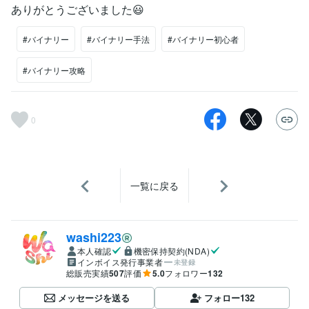
ありがとうございました😃
#バイナリー
#バイナリー手法
#バイナリー初心者
#バイナリー攻略
0
一覧に戻る
washi223
本人確認
機密保持契約(NDA)
インボイス発行事業者
未登録
総販売実績
507
評価
5.0
フォロワー
132
メッセージを送る
フォロー
132