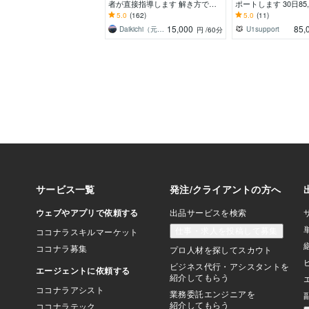
者が直接指導します 解き方では
ポートします 30日85,
なく考え方を。受験者視点ではな
限で書類添削から面
5.0
(162)
5.0
(11)
く採用責任者視点を。
15,000
85,
Daikichi（元面接責任者）
U1support
円
/60分