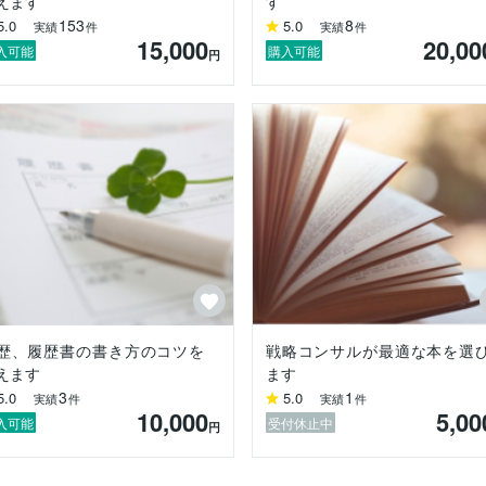
えます
す
153
8
5.0
5.0
実績
件
実績
件
15,000
20,00
入可能
購入可能
円
歴、履歴書の書き方のコツを
戦略コンサルが最適な本を選
えます
ます
3
1
5.0
5.0
実績
件
実績
件
10,000
5,00
入可能
受付休止中
円