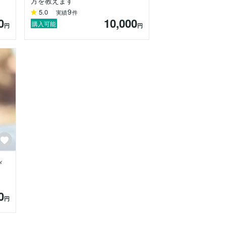
方を教えます
9
5.0
実績
件
0
10,000
購入可能
円
円
び
0
円