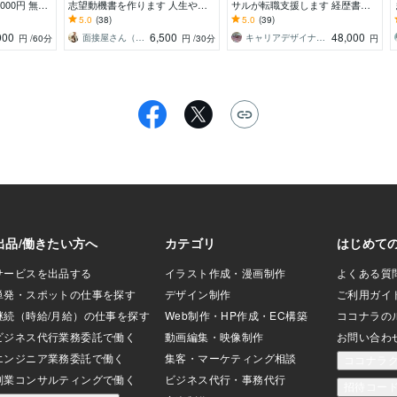
000円 無制
志望動機書を作ります 人生や職
サルが転職支援します 経歴書作
接まで対策
歴を一緒に振り返り、説得力のあ
成、面接対策を、門外不出の5ス
5.0
(38)
5.0
(39)
るストーリーを作ります
テップで支援します！
000
6,500
48,000
面接屋さん（MBB／総合系／事業会社も
キャリアデザイナーY 米国TOP MBA
円
/60分
円
/30分
円