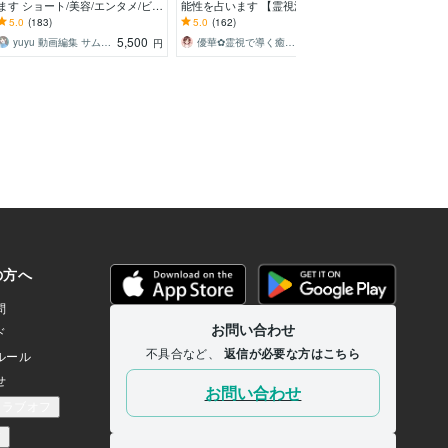
ます ショート/美容/エンタメ/ビジ
能性を占います 【霊視深読み
女の本心を教え
ネス/対談なんでもOK！
版】ブロック・音信不通の真相や
きたい彼女の想
5.0
(183)
5.0
(162)
5.0
(23)
気持ちを視ます
り添い伝える究
5,500
2,000
yuyu 動画編集 サムネ制作
優華✿霊視で導く癒やしの恋占い師
円
円