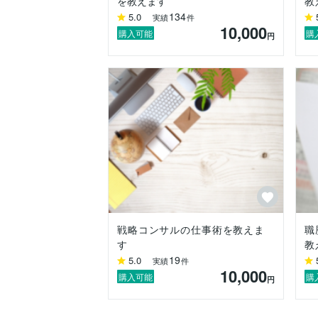
を教えます
教
134
5.0
実績
件
10,000
購入可能
購
円
戦略コンサルの仕事術を教えま
職
す
教
19
5.0
実績
件
10,000
購入可能
購
円