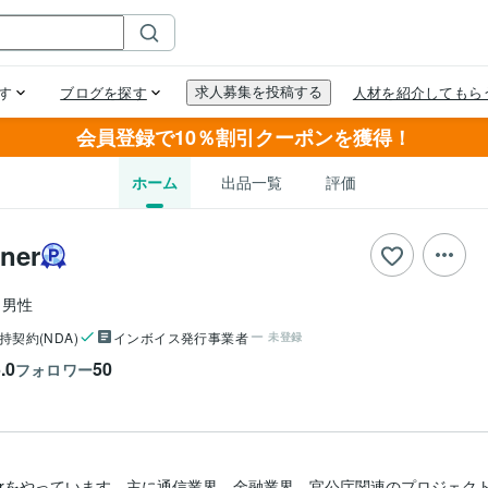
会員登録で10％割引クーポンを獲得！
ホーム
出品一覧
評価
ner
男性
持契約(NDA)
インボイス発行事業者
未登録
.0
50
フォロワー
gerをやっています。主に通信業界、金融業界、官公庁関連のプロジェ