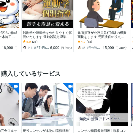
験記述の作成
解剖学や運動学を分かりやすく解
元面接官が公務員昇任試験の模擬
土木施工管
説いたします 運動器認定理学療
面接をします 元面接官の視点か
書けない方向
法士が図解を用いて説明いたしま
ら、効果的にアピールできるアド
5.0
(25)
4.9
(13)
す。
バイスをします
16,000
6,000
15,000
とし＠PT×Photographer
林（元公務員－面接官・論文採点歴16年）
円
円
/60分
円
/30分
く購入しているサービス
動完全フルサ
現役コンサルが本物の職務経歴/
コンサル転職者御用達！現役コン