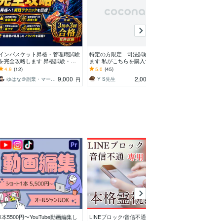
インバスケット昇格・管理職試験
特定の方限定 司法試験の添削し
教員採用試験の
を完全攻略します 昇格試験・ア
ます 私がこちらを購入するよう
添削します 2千
セスメント・WEBテスト攻略の
にお願いした方用です。
験採点経験のあ
4.9
(12)
5.0
(45)
4.9
(223)
実践的テクニック
で！
9,000
2,000
ゆはな＠副業・マーケティングの専門家
Y S先生
Hope for Edu
円
円
/60分
1本5500円〜YouTube動画編集し
LINEブロック/音信不通│復縁の可
男性限定：チャ