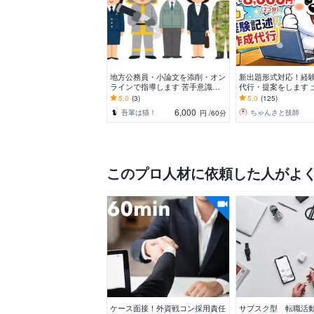
地方公務員・小論文を添削・オン
新出題形式対応！経
ラインで指導します 苦手意識を
代行・提案をします 
持つ方や初心者にも、懇切・丁寧
理技士の経験記述が
5.0
(3)
5.0
(125)
に指導します。
け※質問2つ分
6,000
吾輩は猫！
ちゃんさと技師
円
/60分
このプロ人材に依頼した人がよ
ケース面接！外資戦コン採用責任
サブスク型 転職活