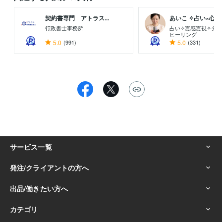
契約書専門 アトラス...
あいこ ✧占い×心の..
行政書士事務所
占い✧霊感霊視✧タロ
ヒーリング
5.0
(991)
5.0
(331)