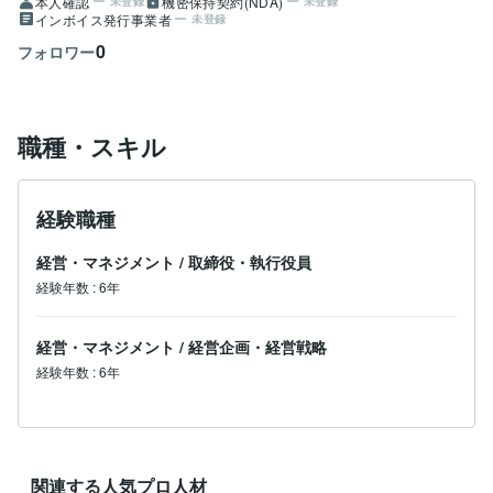
本人確認
機密保持契約(NDA)
未登録
未登録
インボイス発行事業者
未登録
0
フォロワー
職種・スキル
経験職種
経営・マネジメント
/
取締役・執行役員
経験年数
:
6年
経営・マネジメント
/
経営企画・経営戦略
経験年数
:
6年
関連する人気プロ人材