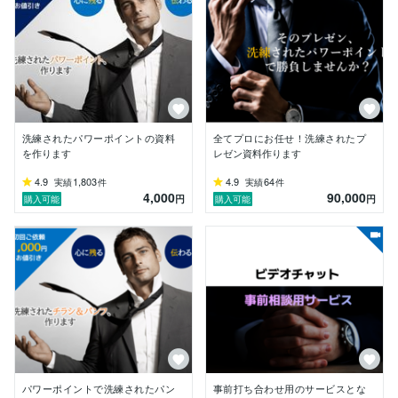
行錯誤していたのと同じような苦労をされている方も多
いと思います。この20年以上の経験を活かして少しで
も皆さんのお手伝いができればと思います。数字責任を
持つ事業会社で経営企画、マーケティングとして幅広い
ビジネス領域の経験があります。医療系学会の発表資料
やポスター、新規事業の事業計画など、プレゼンテーシ
ョンの枠を超えた資料作成も数多く実績がございます。
あなたの成功のお手伝い、ぜひお任せください！
洗練されたパワーポイントの資料
全てプロにお任せ！洗練されたプ
を作ります
レゼン資料作ります
4.9
1,803
4.9
64
実績
件
実績
件
4,000
90,000
円
円
購入可能
購入可能
パワーポイントで洗練されたパン
事前打ち合わせ用のサービスとな