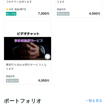
フやチラシを作ります
ります
4.8
487
0
実績
件
実績
件
7,000
4,000
円
円
購入可能
受付休止中
事前打ち合わせ用のサービスとな
ります
0
実績
件
4,000
円
受付休止中
ポートフォリオ
一覧を見る