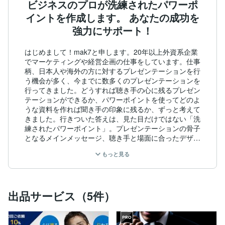
ビジネスのプロが洗練されたパワーポ
イントを作成します。 あなたの成功を
強力にサポート！
はじめまして！mak7と申します。20年以上外資系企業
でマーケティングや経営企画の仕事をしています。仕事
柄、日本人や海外の方に対するプレゼンテーションを行
う機会が多く、今までに数多くのプレゼンテーションを
行ってきました。どうすれば聴き手の心に残るプレゼン
テーションができるか、パワーポイントを使ってどのよ
うな資料を作れば聞き手の印象に残るか、ずっと考えて
きました。行きついた答えは、見た目だけではない「洗
練されたパワーポイント」。プレゼンテーションの骨子
となるメインメッセージ、聴き手と場面に合ったデザイ
ン、端的なフレーズ、印象的な数字の見せ方、すっと頭
もっと見る
に入るページ構成など、すべてに目配せしながら作成し
ています。このように私が20年以上かけて学んできた
ことをすべて総合したものが「洗練されたパワーポイン
ト」だと信じてサービスをご提供しています。まだまだ
出品サービス（5件）
日々勉強ですが、この経験を活かしてお役に立てればと
思います。

プレゼンテーションはビジネスだけではなく、様々な場
面で必要になる大事なコミュニケーションです。私が試