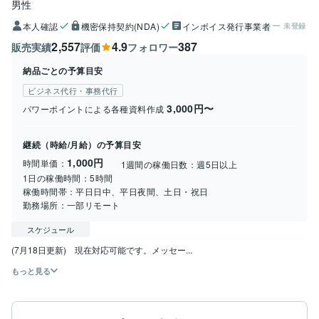
男性
本人確認
機密保持契約(NDA)
インボイス発行事業者
未登録
2,557
4.9
387
販売実績
評価
フォロワー
納品ごとの予算目安
ビジネス代行・事務代行
3,000円〜
パワーポイントによる各種資料作成
継続（時給/月給）の予算目安
1,000円
時間単価：
1週間の稼働日数：
週5日以上
1日の稼働時間：
5時間
稼働時間帯：
平日日中、平日夜間、土日・祝日
勤務場所：
一部リモート
スケジュール
(7月18日更新)　現在対応可能です。メッセー...
もっと見る