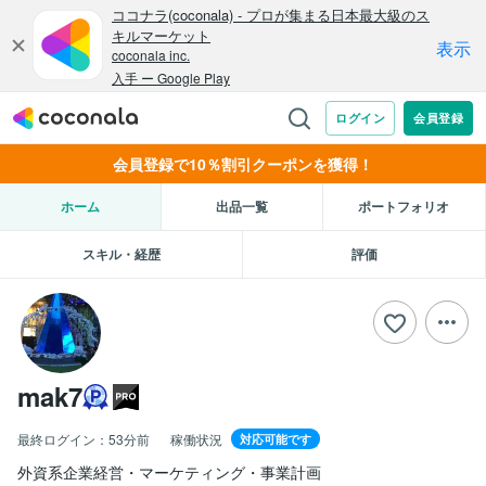
会員登録で10％割引クーポンを獲得！
ホーム
出品一覧
ポートフォリオ
スキル・経歴
評価
mak7
最終ログイン：
53分前
稼働状況
対応可能です
外資系企業経営・マーケティング・事業計画