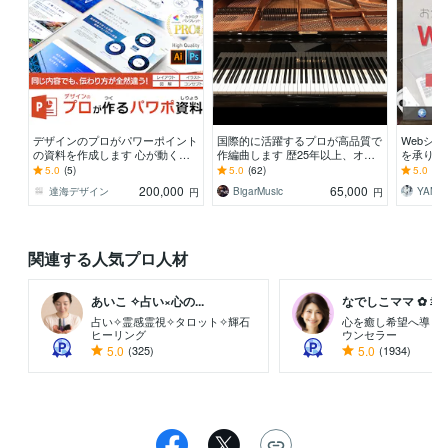
デザインのプロがパワーポイント
国際的に活躍するプロが高品質で
Webシ
の資料を作成します 心が動く！
作編曲します 歴25年以上、オリ
を承りま
ビジネスが動く！あなたに最強ビ
ジナル曲の作曲編曲、カラオケ音
5年以上
5.0
(5)
5.0
(62)
5.0
(42
ジネス資料を。
源のアレンジ
い!
200,000
65,000
達海デザイン
BigarMusic
円
円
関連する人気プロ人材
あいこ ✧占い×心の...
なでしこママ ✿ 幸..
占い✧霊感霊視✧タロット✧輝石
心を癒し希望へ導く
ヒーリング
ウンセラー
5.0
(325)
5.0
(1934)