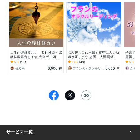
人生の羅針盤占い 四柱推命 × 紫
悩み苦しみの本質を細密に占い軌
子育て｜
微斗数鑑定します 完全版・四柱
道修正します 恋愛、人間関係、
霊視しま
推命 × 紫微斗数で人生を解き明か
仕事、生き辛さetc...何でもご相
いじめ・
5.0
(181)
5.0
(143)
5.0
(11
しませんか？
談下さい
お悩みに
8,000
5,000
祖乃果
フランのオラクルリーディング
円
円