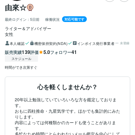
由來☆
最終ログイン：
5日前
稼働状況
対応可能です
ライター＆アドバイザー
女性
本人確認
機密保持契約(NDA)
インボイス発行事業者
未登録
139
5.0
41
販売実績
評価
フォロワー
スケジュール
時間ができ次第すぐ
心を軽くしませんか？
20年以上勉強していていろいろな方を鑑定しておりま
す。

おもに四柱推命・九星気学です。ほかでも集計的にみた
りします。

内容によっては何種類かのカードも使うことがありま
す。

多忙なため時間にとらわれないメール鑑定を中心にして