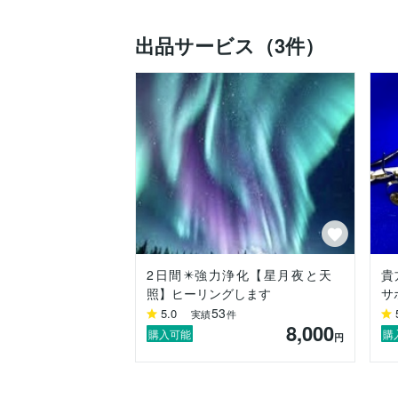
と同時に、サイキック能力も自ずと開かれ
出品サービス（3件）
ヒーラーの父の影響もあり、ごく自然な流
頭上30m、どデカい宇宙船を見上げた小
な、と感じています。

今でこそ、軽く楽に、楽しみながら生きて
どうにかこうにか一日を生き切るだけで精
ふと風が通り抜けた瞬間。

何年かぶりに、気持ち良いと感じられたあ
へ！？なーんだ、私は私で良かったんだ。
2日間✴️強力浄化【星月夜と天
貴
一瞬の風。

照】ヒーリングします
サ
一瞬のマインドの転換。

53
5.0
実績
件
8,000
私はあの風のようなヒーラー、メッセンジ
購入可能
購
円
地球が波動を上げた今、今までの地球的
す。
