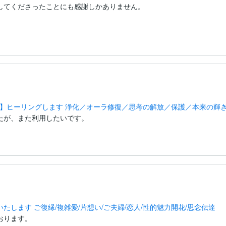
してくださったことにも感謝しかありません。

。
照】ヒーリングします 浄化／オーラ修復／思考の解放／保護／本来の輝
たが、また利用したいです。
します ご復縁/複雑愛/片想い/ご夫婦/恋人/性的魅力開花/思念伝達
ります。
