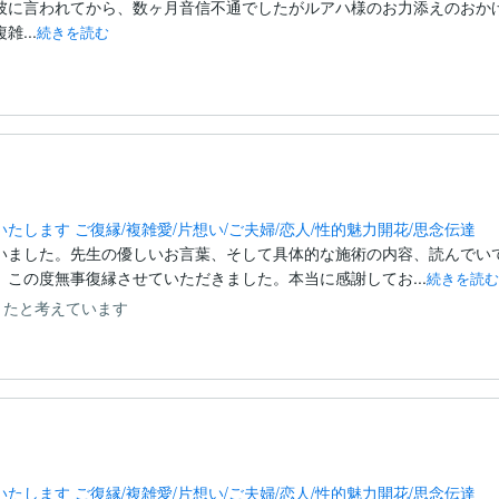
彼に言われてから、数ヶ月音信不通でしたがルアハ様のお力添えのおかげ
...
続きを読む
します ご復縁/複雑愛/片想い/ご夫婦/恋人/性的魅力開花/思念伝達
いました。先生の優しいお言葉、そして具体的な施術の内容、読んでいて
この度無事復縁させていただきました。本当に感謝してお...
続きを読む
ったと考えています
します ご復縁/複雑愛/片想い/ご夫婦/恋人/性的魅力開花/思念伝達