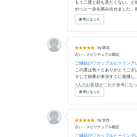
もう二度と顔も見たくない。と
やっと一歩を踏み出せました。複雑
参考になった
by 匿名
占い
>
スピリチュアル鑑定
ご縁結び♡カップルヒーリングいた
この度は色々とありがとうござ
そして効果が本当すぐに発揮し、
1人のお客様がこれが参考にな
参考になった
by 女性
占い
>
スピリチュアル鑑定
ご縁結び♡カップルヒーリングいた