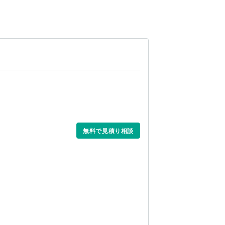
地球の醍醐味なのですが)

プの始まりです☆

存在とともに、心よりお待ちしております
無料で見積り相談