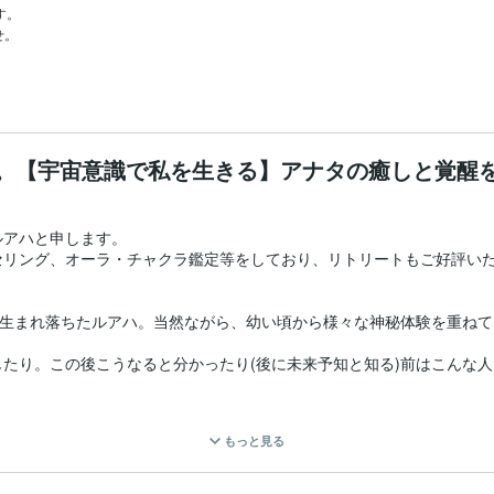
。

。

。【宇宙意識で私を生きる】アナタの癒しと覚醒
アハと申します。

セリング、オーラ・チャクラ鑑定等をしており、リトリートもご好評い
に生まれ落ちたルアハ。当然ながら、幼い頃から様々な神秘体験を重ねて
たり。この後こうなると分かったり(後に未来予知と知る)前はこんな人
に見たり、宇宙人が家に来たり、ワンネス体験したり、宇宙に行ったり)が
もっと見る
応えがありました。

日々、幸せと安心感、自己信頼が増し、地球で生きることが楽しくなり