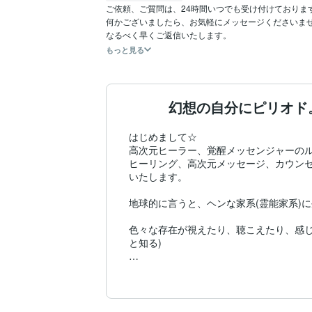
ご依頼、ご質問は、24時間いつでも受け付けております
何かございましたら、お気軽にメッセージくださいませ
なるべく早くご返信いたします。
もっと見る
幻想の自分にピリオド
はじめまして☆

高次元ヒーラー、覚醒メッセンジャーのル
ヒーリング、高次元メッセージ、カウン
いたします。

地球的に言うと、ヘンな家系(霊能家系)
色々な存在が視えたり、聴こえたり、感じ
と知る)

2000年頃から、宇宙体験(宇宙船を頻繁
今までいたステージと明らかに変わった手
宇宙意識が芽生え、覚醒が深まるにつれ、