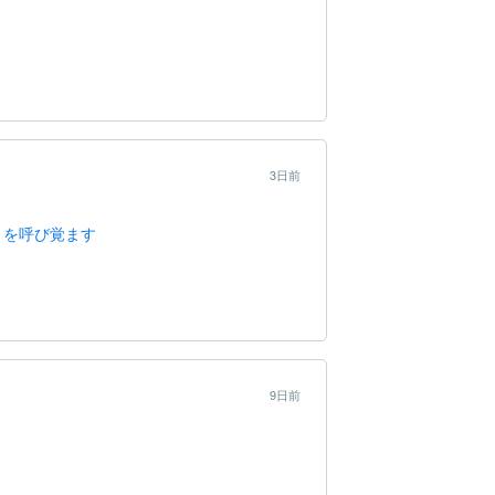
3日前
きを呼び覚ます
9日前