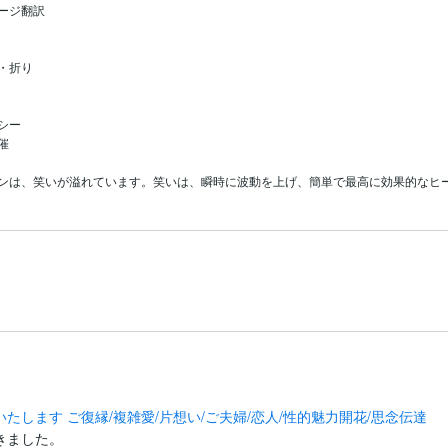
ージ翻訳

・折り

ー



ンは、笑いが溢れています。笑いは、瞬時に波動を上げ、簡単で最高に効果的なヒーリン
します ご復縁/複雑愛/片想い/ご夫婦/恋人/性的魅力開花/思念伝達
ました。
