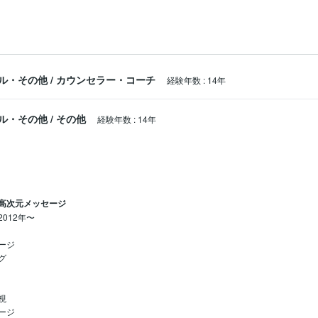
でのように地球ゲームでジタバタ出来なくなります。(ジタバタこそが、
ずと周りの方々も幸せになってしまう、ならざるを得ない。好循環ルー
そして、覚醒こそ最大の癒しであり、喜びであると実感しています。

ル・その他
/
カウンセラー・コーチ
経験年数
:
14年
伝え出来るメッセージがあります。

、地球転生最後のミッションです。

ル・その他
/
その他
経験年数
:
14年
来たら、この上ない喜びです。

ただきます)

仲間のアナタと、セッションでお会い出来ることを、たくさんの高次元
高次元メッセージ
012年〜

ジ





ジ
