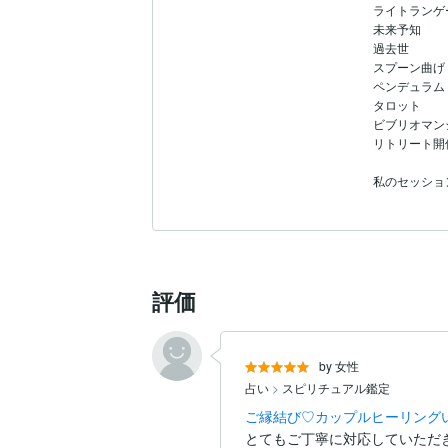
ライトランゲ
未来予知

過去世

スプーン曲げ
ペンデュラム

タロット

ビブリオマンシ
リトリート開催
私のセッショ
評価
by 女性
占い
>
スピリチュアル鑑定
ご縁結び♡カップルヒーリングいた
とてもご丁寧に対応していただき