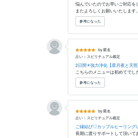
悩んでいたのでお早いご対応を
またよろしくお願いいたします
参考になった
by 匿名
占い
>
スピリチュアル鑑定
2日間✴️強力浄化【星月夜と天
こちらのメニューは初めてでし
参考になった
by 匿名
占い
>
スピリチュアル鑑定
ご縁結び♡カップルヒーリングいた
長期に渡りサポートして頂いてお