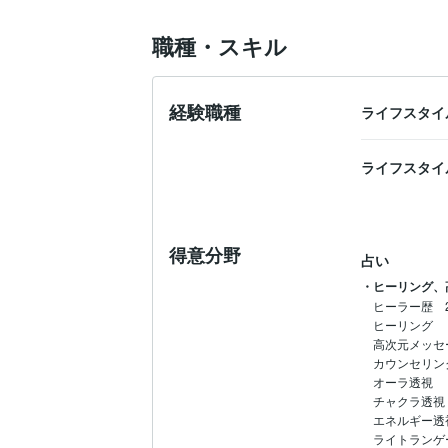
一度、宇宙意識に目覚めてしまえば、今ま
職種・スキル
アナタが目覚めるとアナタだけでなく、自
悲しみも苦しみも、喜びでしかなかった。
経験職種
ライフスタイ
あんなに生きづらかった私だからこそ、お
私にとって、覚醒のサポートをすることが
ライフスタイ
アナタの癒しと覚醒のお役に立つことが出
(収益の一部を児童養護施設に寄付させてい
ハイヤーセルフの直感に導かれた、星の
♡

得意分野
占い
・ヒーリング、
たくさんの愛と感謝を込めて☆彡
ヒーラー歴　2
ヒーリング

高次元メッセー
カウンセリング
オーラ透視

チャクラ透視

エネルギー透視
ライトランゲー