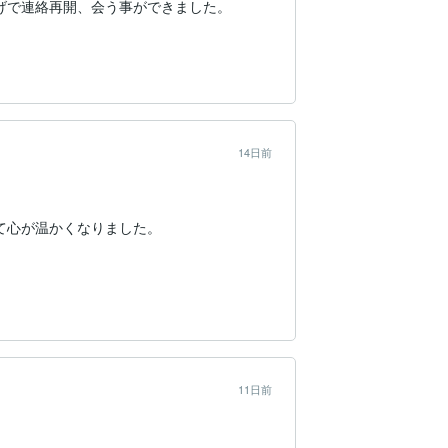
で連絡再開、会う事ができました。

14日前
心が温かくなりました。

11日前