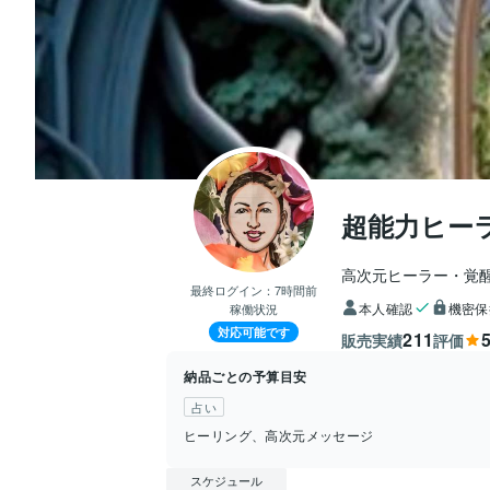
超能力ヒー
高次元ヒーラー・覚
最終ログイン：
7時間前
本人確認
機密保
稼働状況
対応可能です
211
5
販売実績
評価
納品ごとの予算目安
占い
ヒーリング、高次元メッセージ
スケジュール