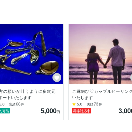
ていきました。

れで高次元存在と繋がるヒーラーになりました。ちなみに姉もヒーラー
学生姉妹だったあの頃からずっと(その前からもずっと)宇宙存在たちは
いる私ですが、地球トラップにまんまとハマり、メンタルに不調をきた
一杯。時間をやり過ごすだけで命懸け。

の時。



方の願いが叶うように多次元
ご縁結び♡カップルヒーリン
ポートいたします
いたします
66
73
5.0
5.0
実績
件
実績
件
5,000
3,00
ャーでありたいと思っています。

入可能
満枠対応中
円
概念、三次元マトリックスから抜け出し、気付いた人から「宇宙意識で