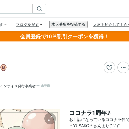
会員登録で10％割引クーポンを獲得！
インボイス発行事業者
未登録
ココナラ1周年♪
お世話になっているココナラ仲間
＊YUSAKO＊さんより(*´-`)*