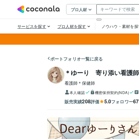
ポートフォリオ一覧に戻る
＊ゆーり 寄り添い看護師
看護師＊保健師
本人確認
機密保持契約(NDA)
208
5.0
67
販売実績
評価
フォロワー