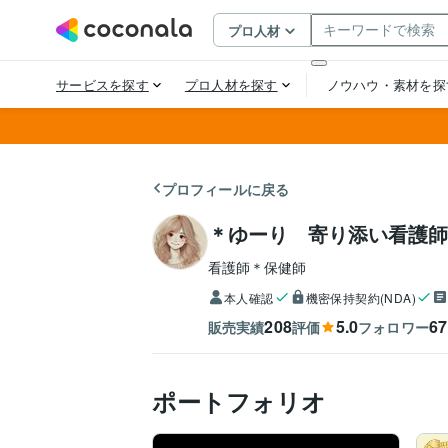
プロフィールに戻る
＊ゆーり 寄り添い看護師
看護師＊保健師
本人確認
機密保持契約(NDA)
208
5.0
67
販売実績
評価
フォロワー
ポートフォリオ