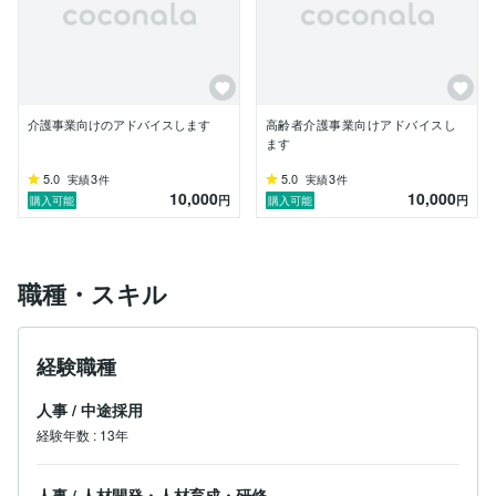
またエリアマネージャー・人事・戦略担当の経験もあり
ますので、

ご家族様視点では

事業者・担当選び、施設・病院選び、法令で行うサービ
ス、虐待・身体拘束に当たる内容等へのアドバイス

介護事業者視点では

介護事業向けのアドバイスします
高齢者介護事業向けアドバイスし
実地指導対応、労基対応、研修方法、チームの動かし
ます
方、部下の育て方、上司との関わり方、転職活動等への
アドバイスなどお力になれるのでは？と考えておりま
5.0
3
5.0
3
実績
件
実績
件
10,000
10,000
す。

円
円
購入可能
購入可能
最後までお読み頂きありがとうございます。

こんな相談はして良い？などありましたらお気軽にコメ
ントください。

職種・スキル
みなさま是非是非サワカイゴをよろしくお願いいたしま
す⭐️
経験職種
人事
/
中途採用
経験年数
:
13年
人事
/
人材開発・人材育成・研修