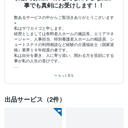
事でも真剣にお受けします！！
数あるサービスの中からご覧頂きありがとうございます
⭐︎

私はサワカイゴと申します。

経歴としましては有料老人ホームの施設長、エリアマネ
ージャー、人事担当、特別養護老人ホームの相談員、シ
ョートステイの利用相談など経験の介護福祉士（国家資
格）業界１６年程度の者です。

私は自分を磨き、人に寄り添い、関わる方を笑顔にする
事が私の人生の喜びです。

現在の仕事だけでなく、

もっと見る
ココナラなどオンラインサービスにて現在より広い視野
で世の中と関わり、より多くの方を支えていきたいと思
いサービス開始致しました。

出品サービス（2件）
サービス展開は、現在介護に悩まれている方のお気持ち
に寄り添う事、どのように考えるかアドバイスをする
事、

次のアクションプランを提示する事、そのような支え方
をしていきたいです。
