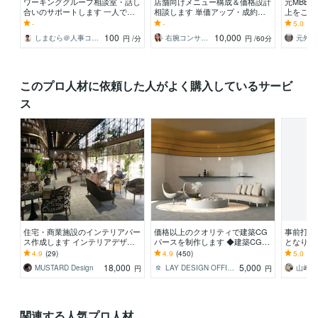
ワーキンググループ相談室・話し
店舗向けメニュー構成＆価格設計
元MBB
合いのサポートします 一人で抱
相談します 単価アップ・成約率
上をご支
え込む前に寄り添い会議の悩みを
改善に繋がる提案をします！
タント向
-
-
5.0
(2)
軽くする支援を行います
します
100
10,000
しまむら＠人事コンサルタント
右腕コンサル！売れる事業プロデューサー
円
/分
円
/60分
このプロ人材に依頼した人がよく購入しているサービ
ス
住宅・商業施設のインテリアパー
価格以上のクオリティで建築CG
事前打ち
ス作成します インテリアデザイ
パースを制作します ◆建築CGパ
となりま
ナーによる3Dパース作成
ースをご検討の建築会社、施主
チャット
4.9
(29)
4.9
(450)
5.0
(6)
様、オーナー向け
18,000
5,000
MUSTARD Design
LAY DESIGN OFFICE
山﨑桃
円
円
関連する人気プロ人材