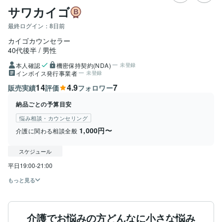
サワカイゴ
最終ログイン：
8日前
カイゴカウンセラー
40代後半
男性
本人確認
機密保持契約(NDA)
未登録
インボイス発行事業者
未登録
14
4.9
7
販売実績
評価
フォロワー
納品ごとの予算目安
悩み相談・カウンセリング
1,000円〜
介護に関わる相談全般
スケジュール
平日19:00-21:00
もっと見る
介護でお悩みの方どんなに小さな悩み