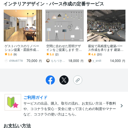
インテリアデザイン・パース作成の定番サービス
ゲストハウスのリノベー
空間に合わせた照明デザ
最短で高精度な建築パー
ション提案・図面作成し
インをご提案します 空間
ス作成を承ります 建築パ
ます 建築×インテリア 彩
に合う照明配置と光のバ
ース作成(内観、外観)一部
5.0
(9)
5.0
(2)
4.8
(20)
りを大切に
ランスを、丁寧にデザイ
スケッチのような表現も
70,000
18,000
14,000
ンします。
chiko8778
もちづき建築設計
y_sndi
円
円
円
ご利用ガイド
サービスの出品、購入、取引の流れ、お支払い方法・手数料
や、ココナラを安心・安全に使って頂くための制度やマナー
など、ココナラの使い方はこちら。
お支払い方法