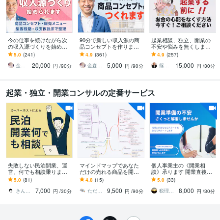
今の仕事を続けながら次
90分で新しい収入源の商
起業相談、独立、開業の
の収入源づくりを始めら
品コンセプトを作ります
不安や悩みを無くします 1
れます 独自ポジションづ
弱み×強みで競合と比較さ
8の質問で悩みに回答。希
5.0
(241)
4.9
(361)
4.9
(257)
くりからメニュー・集客
れない独自ポジションを
望者には15分ビデオチャ
20,000
5,000
15,000
経路・収支仮説まで整理
整理します
ットOK！
金森正治
金森正治
篠田圭三
円
/90分
円
/90分
円
/30分
起業・独立・開業コンサルの定番サービス
失敗しない民泊開業、運
マインドマップであなた
個人事業主の《開業相
営、何でも相談乗ります
だけの売れる商品を開発
談》承ります 開業直後の
現役Airbnbスーパーホスト
します 起業・副業に必須
方、今から開業される方
5.0
(81)
4.8
(15)
5.0
(33)
から何でもお答えいたし
な商品作り専門コーチが
はぜひ！スタートから順
7,000
9,500
8,000
ます
９０分でコンセプト作り
調に！
きんたさん
ただひろ 思考の片づけ専門コーチ
税理士ひなた
円
/30分
円
/90分
円
/30分