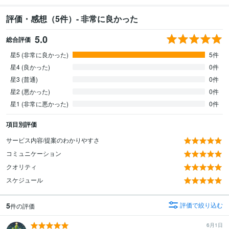
評価・感想（5件）- 非常に良かった
5.0
総合評価
星5 (非常に良かった)
5件
星4 (良かった)
0件
星3 (普通)
0件
星2 (悪かった)
0件
星1 (非常に悪かった)
0件
項目別評価
サービス内容/提案のわかりやすさ
コミュニケーション
クオリティ
スケジュール
5
評価で絞り込む
件の評価
6月1日