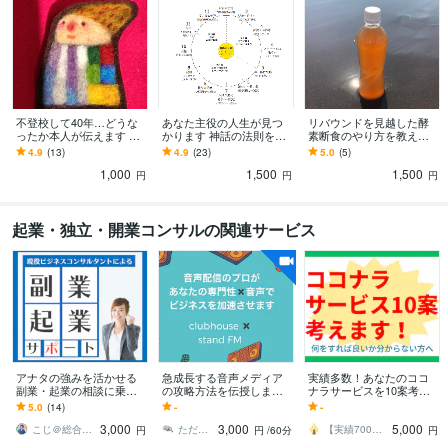
不登校して40年…どうな
あなた主役の人生が見つ
リバウンドを見越した酵
ったか本人が伝えます 学
かります 神話の法則を自
素断食のやり方を教えま
校に行かなかったことで
分に当てはめ上昇気流を
す 自分専用「無添加・自
4.9
(13)
4.9
(23)
5.0
(5)
選べた精神的／経済的自
キャッチしよう！
然派」エンザイムダイエ
1,000
1,500
1,500
立
ット
円
円
円
起業・独立・開業コンサルの関連サービス
アナタの強みを活かせる
急成長する音声メディア
実績多数！あなたのココ
副業・起業の相談に乗り
の攻略方法を伝授します
ナラサービスを10案考え
ます 得意を仕事にするは
新メディアはスタートの
ます 簡単な質問に答える
5.0
(14)
-
-
じめの一歩を現役マーケ
タイミングで攻略するこ
だけ！商品のタネを10個
3,000
3,000
5,000
ターがお手伝い！
とが鍵を握ります
ご用意致します
こじ＠総合ビジネスコンサルタント
ただひろ 思考の片づけ専門コーチ
【実績700件】ネイチャーコンテンツ
円
円
/60分
円