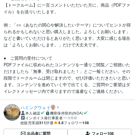
【トークルーム】に一言コメントいただいた方に、商品（PDFファ
イル）をお送りいたします。

例：「○○（あなたの関心や解決したいテーマ）についてヒントが得
られるかもしれないと思い購入しました。よろしくお願いします」
などと書いていただけるとありがたく思います。大変に感じる場合
は「よろしくお願いします。」だけで大丈夫です。

●　ご質問の受付について

PDFファイルに収められたコンテンツを一通りご閲覧／ご視聴いた
だけましたら「無事、受け取れました！」とご一報ください。その
段階でトークルームは閉じますので、ぜひ評価いただきたいと思い
ます。コンテンツを進めていく中で出てくる、ご質問やご要望はダ
イレクトメッセージ内で承りますので遠慮なくご連絡ください。
ハミングウェイ
本人確認
機密保持契約(NDA)
インボイス発行事業者
未登録
総販売実績
311
評価
4.8
フォロワー
108
出品者に質問
フォロー
108