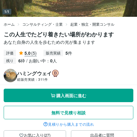
1/1
ホーム
コンサルティング・士業
起業・独立・開業コンサル
この人生でたどり着きたい場所がわかります
あなた自身の人生を歩むための光が集まります
5.0
(5)
5
件
評価
販売実績
6
枠 / お願い中：
0
人
残り
ハミングウェイ
総販売実績：
311件
購入画面に進む
無料で見積り相談
見積りから購入までの流れ
お気に入り(27)
出品者に質問