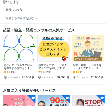
願いします。
参考になった
出品者からの返信を読む
起業・独立・開業コンサルの人気サービス
あなたのビジネスの状況
起業アイデア・ビジネス
起業・副業・ビジネスを
を整理する壁打ちします
アイデアを出します アイ
トータルプロデュースし
ディスカッション相手と
デアに困った方向け。ビ
ます 経験豊富コンサルが
4.9
(58)
5.0
(222)
4.9
(51)
して相談に乗ります
ジネスアイデア出しまく
強みを活かしたビジネス
25,000
30,000
25,000
り！
設計から集客まで伴走
readmaster
readmaster
たっちくん
円
円
円
お気に入り登録が多いサービス