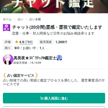
1/1
ホーム
占い
占い全般
チャット(20分間)霊感・霊視で鑑定いたします
恋愛・仕事・対人関係など日常のお悩み相談承ります
4.9
(789)
1,268
件
評価
販売実績
9
枠 / お願い中：
1
人
残り
真美夜★ｽﾋﾟﾘﾁｭｱﾙ鑑定士
総販売実績：
18,143件
占い認定
サービス
占い領域での高い実績と鑑定プロセスを満たした、運営審査済のサ
ービスです
購入画面に進む