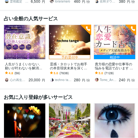
6,500
460
380
OKです
にお伝えします
持ち等◎祈願付き
霊視鑑定 matsumi
toraramaro
佐和ダウジング＆スピリットメンター
円
円
/分
円
/分
占い全般の人気サービス
予約受付中
相談中
人生がうまくいかない、
霊感・タロットでお相手
貴方様の恋愛や仕事等の
願いが叶わないを解消し
の本音現状未来を深く視
悩みを電話で占います タ
ます 現実を変えるために
ます 恋愛・仕事・家族・
ロットカード、オラクル
4.8
(56)
5.0
(7638)
5.0
(7128)
努力したのに、自力では
人間関係の本質を見抜き
カード、ルノルマンカー
20,000
280
240
もう無理と感じている
スピード解決へ
ドを使用します
心の再生セラピスト YASUKO
techno tango
Tomo_Angel7
円
円
/分
円
/分
お気に入り登録が多いサービス