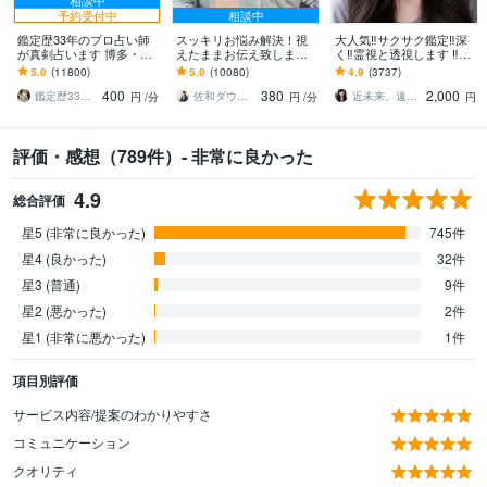
予約受付中
相談中
鑑定歴33年のプロ占い師
スッキリお悩み解決！視
大人気‼️サクサク鑑定‼️深
が真剣占います 博多・廓
えたままお伝え致します
く‼️霊視と透視します ‼️恋
屋の純血統占い祈願師
恋愛、結婚、人間関係、
愛、複雑な恋愛、仕事、
5.0
(11800)
5.0
(10080)
4.9
(3737)
雷鳥
仕事、人生、ペットの気
人間関係、人生相談/深層
400
380
2,000
持ち等◎祈願付き
霊視
鑑定歴33年のプロ占い師 雷鳥
佐和ダウジング＆スピリットメンター
近未来、遠未来を霊透視！！占い師 紗理奈
円
/分
円
/分
円
評価・感想（789件）- 非常に良かった
4.9
総合評価
星5 (非常に良かった)
745件
星4 (良かった)
32件
星3 (普通)
9件
星2 (悪かった)
2件
星1 (非常に悪かった)
1件
項目別評価
サービス内容/提案のわかりやすさ
コミュニケーション
クオリティ