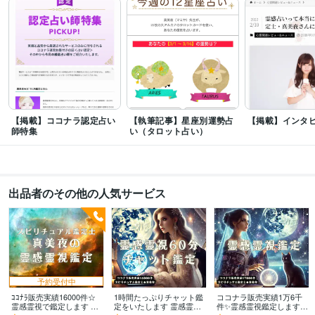
アフロディーテビューティーレイマスター
取得年 : 2015年
ビジネス・クリエイティブツール
ペライチ:1年
Excel:15年
Google サイト:15年
Google スプレッドシート:15年
Google ドキュメント:15年
PowerPoint:15年
Word:15年
ChatGPT:1年
DALL-E:0年
InShot:1年
Canva:1年
得意分野
占い
霊視によるお悩み相談
【掲載】ココナラ認定占い
【執筆記事】星座別運勢占
【掲載】インタ
占い、スピリチュアル
師特集
い（タロット占い）
ライティング・翻訳
占い記事、運勢占い、占いネタ、スピネタ
事業に関
する占いコンサル
占い、ライティング
出品者のその他の人気サービス
予約受付中
ｺｺﾅﾗ販売実績16000件☆
1時間たっぷりチャット鑑
ココナラ販売実績1万6千
霊感霊視で鑑定します 女
定をいたします 霊感霊視
件✨霊感霊視鑑定します