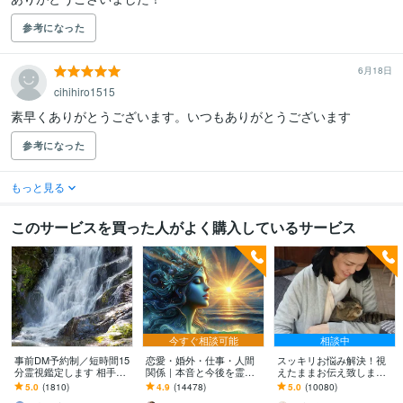
参考になった
6月18日
cihihiro1515
素早くありがとうございます。いつもありがとうございます
参考になった
もっと見る
このサービスを買った人がよく購入しているサービス
今すぐ相談可能
相談中
事前DM予約制／短時間15
恋愛・婚外・仕事・人間
スッキリお悩み解決！視
分霊視鑑定します 相手は
関係｜本音と今後を霊視
えたままお伝え致します
どう思っているのか等チ
ます 現実重視の鑑定｜本
恋愛、結婚、人間関係、
5.0
(1810)
4.9
(14478)
5.0
(10080)
ャット形式15分間の質問
質と今後の行動を具体的
仕事、人生、ペットの気