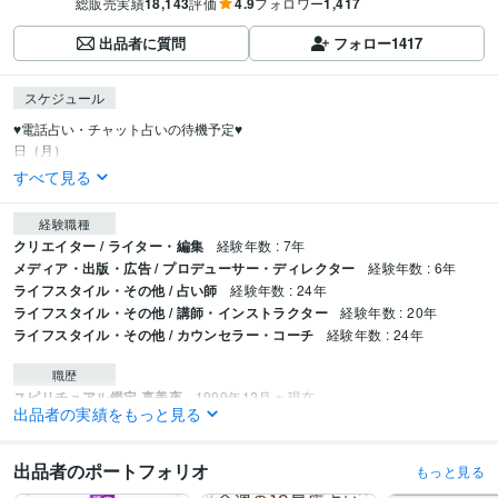
総販売実績
18,143
評価
4.9
フォロワー
1,417
出品者に質問
フォロー
1417
スケジュール
♥️電話占い・チャット占いの待機予定♥️

日（月）
すべて見る
経験職種
クリエイター / ライター・編集
経験年数 : 7年
メディア・出版・広告 / プロデューサー・ディレクター
経験年数 : 6年
ライフスタイル・その他 / 占い師
経験年数 : 24年
ライフスタイル・その他 / 講師・インストラクター
経験年数 : 20年
ライフスタイル・その他 / カウンセラー・コーチ
経験年数 : 24年
職歴
スピリチュアル鑑定 真美夜
1999年12月 ~ 現在
出品者の実績をもっと見る
資格・検定
クンダリーニレイキマスター(ブースターマスター取得)
取得年 : 2010年
出品者のポートフォリオ
もっと見る
アカシックリーダー
取得年 : 2013年