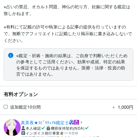
※占いの禁忌、オカルト問題、神仏の祀り方、妊娠に関する鑑定は
致しかねます。

※有料にて記載の許可や執筆による記事の提供を行っていますの
で、無断でアフィリエイトに記載したり掲示板に書き込みしないで
※鑑定・祈祷・施術の結果は、ご自身で判断いただくため
の参考としてご活用ください。効果や成就、特定の結果
を保証するものではありません。医療・法律・投資の助
言ではありません。
有料オプション
＋
1,000円
追加鑑定10分間
真美夜★ｽﾋﾟﾘﾁｭｱﾙ鑑定士
本人確認
機密保持契約(NDA)
インボイス発行事業者
未登録