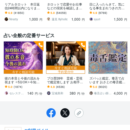
リアルタロット 本日返
タロットで恋愛やお仕事
目に入ったらきて。気に
信24時間以内になります
などの現状を確認します
なる事生まれつきの力で
❤︎タイトルをご確認くださ
アドバイスもしっかりお
視ます 視ましょう恋愛や
4.9
(41850)
5.0
(54059)
4.9
(9769)
い❤︎
届けしますので安心して
仕事などこの先など
1,000
1,000
1,500
ください♡
Nnatty
蓮見 lilyholic
syuri
円
円
円
占い全般の定番サービス
今すぐ相談可能
今すぐ相談可能
予約受付中
彼の本音と今後の流れを
プロ歴28年 霊感・霊視
ズバっと鑑定。毒舌で占
視ます ✧5分OK✧今知り
で鑑定致します お相手の
います おさとの毒舌鑑定
たいことを霊感タロット
本心、癖、口癖などを紐
です。迷ったらこちらへ※
5.0
(1874)
4.9
(4536)
5.0
(9020)
で丁寧に読み解きます
解き今後の行方を占いま
ぶった切ります
140
380
4,000
す。
セレスティア・ルーナ
宝城美和
毒舌占い師おさと。
円
/分
円
/分
円