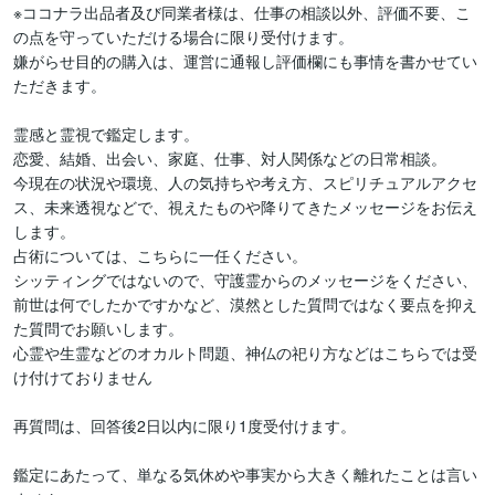
※ココナラ出品者及び同業者様は、仕事の相談以外、評価不要、こ
の点を守っていただける場合に限り受付けます。

嫌がらせ目的の購入は、運営に通報し評価欄にも事情を書かせてい
ただきます。

霊感と霊視で鑑定します。

恋愛、結婚、出会い、家庭、仕事、対人関係などの日常相談。

今現在の状況や環境、人の気持ちや考え方、スピリチュアルアクセ
ス、未来透視などで、視えたものや降りてきたメッセージをお伝え
します。

占術については、こちらに一任ください。

シッティングではないので、守護霊からのメッセージをください、
前世は何でしたかですかなど、漠然とした質問ではなく要点を抑え
た質問でお願いします。

心霊や生霊などのオカルト問題、神仏の祀り方などはこちらでは受
け付けておりません

再質問は、回答後2日以内に限り1度受付けます。

鑑定にあたって、単なる気休めや事実から大きく離れたことは言い