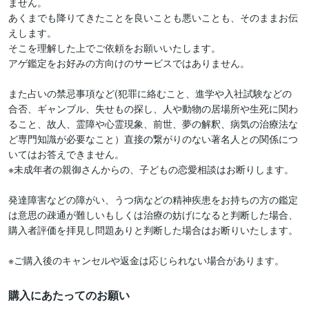
ません。

あくまでも降りてきたことを良いことも悪いことも、そのままお伝
えします。

そこを理解した上でご依頼をお願いいたします。

アゲ鑑定をお好みの方向けのサービスではありません。

また占いの禁忌事項など(犯罪に絡むこと、進学や入社試験などの
合否、ギャンブル、失せもの探し、人や動物の居場所や生死に関わ
ること、故人、霊障や心霊現象、前世、夢の解釈、病気の治療法な
ど専門知識が必要なこと）直接の繋がりのない著名人との関係につ
いてはお答えできません。

※未成年者の親御さんからの、子どもの恋愛相談はお断りします。

発達障害などの障がい、うつ病などの精神疾患をお持ちの方の鑑定
は意思の疎通が難しいもしくは治療の妨げになると判断した場合、
購入者評価を拝見し問題ありと判断した場合はお断りいたします。

※ご購入後のキャンセルや返金は応じられない場合があります。
購入にあたってのお願い