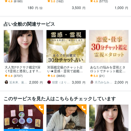
性限定✨恋愛、仕事、対人
鑑定⭐恋愛、対人関係、仕
一問一答/再質問1件付き✨
4.9
(6180)
5.0
(162)
4.9
(5772)
関係など日常のお悩みに
事など日常のお悩み相談
分かりやすい鑑定です。
180
3,500
1,000
お答えします
円
/分
円
円
占い全般の関連サービス
大人気‼️サクサク鑑定‼️深
対面鑑定級のチャット占
あなたの悩みを霊視とタ
く‼️霊視と透視します ‼️恋
い★霊感・霊視で超鑑定
ロットでチャット鑑定し
愛、複雑な恋愛、仕事、
します 占いし放題の30
ます 30分間リアルタイム
4.9
(3737)
5.0
(3653)
5.0
(21)
人間関係、人生相談/深層
分！どんなことでも全て
に恋愛、仕事、人間関
2,000
3,000
2,000
霊視
を見通す霊感霊視で解決
係、スピーディに鑑定
近未来、遠未来を霊透視！！占い師 紗理奈
毬愛（まりあ）
月乃みなみ｜霊視鑑定
円
円
円
このサービスを見た人はこちらもチェックしています
相談中