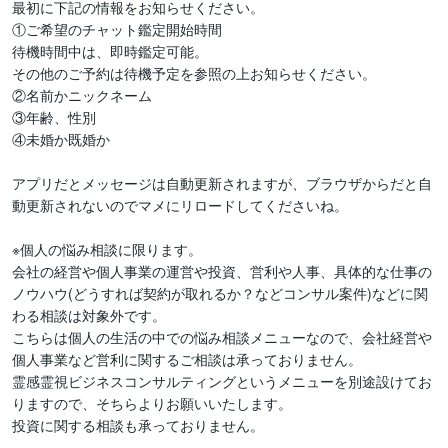
最初に下記の情報をお知らせください。

①ご希望のチャット鑑定開始時間

待機時間中は、即時鑑定可能。

その他のご予約は待機予定を参照の上お知らせください。

②名前かニックネーム

③年齢、性別

④未婚か既婚か

アプリだとメッセージは自動更新されますが、ブラウザからだと自
動更新されないのでマメにリロードしてくださいね。

※個人の悩み相談に限ります。

会社の経営や個人事業の運営や投資、営利や人事、具体的な仕事の
ノウハウ(どうすれば契約が取れるか？などコンサル案件)などに関
わる相談は対象外です。

こちらは個人の生活の中での悩み相談メニューなので、会社経営や
個人事業など営利に関するご相談は承っておりません。

霊感霊視ビジネスコンサルティングというメニューを別途設けてお
りますので、そちらよりお願いいたします。

投資に関する相談も承っておりません。
