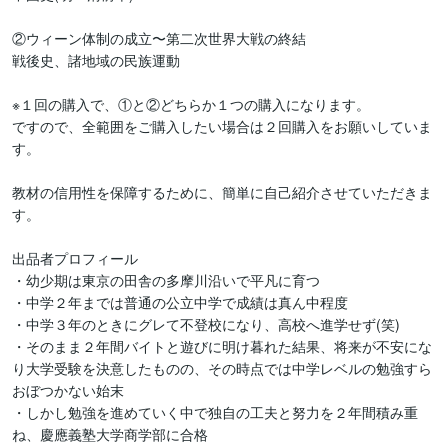
②ウィーン体制の成立〜第二次世界大戦の終結

戦後史、諸地域の民族運動

※１回の購入で、①と②どちらか１つの購入になります。

ですので、全範囲をご購入したい場合は２回購入をお願いしていま
す。

教材の信用性を保障するために、簡単に自己紹介させていただきま
す。

出品者プロフィール

・幼少期は東京の田舎の多摩川沿いで平凡に育つ

・中学２年までは普通の公立中学で成績は真ん中程度

・中学３年のときにグレて不登校になり、高校へ進学せず(笑)

・そのまま２年間バイトと遊びに明け暮れた結果、将来が不安にな
り大学受験を決意したものの、その時点では中学レベルの勉強すら
おぼつかない始末

・しかし勉強を進めていく中で独自の工夫と努力を２年間積み重
ね、慶應義塾大学商学部に合格
