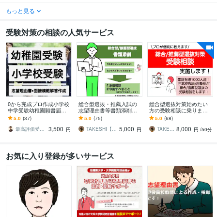
もっと見る
受験対策の相談の人気サービス
0から完成プロ作成小学校
総合型選抜・推薦入試の
総合型選抜対策始めたい
中学受験幼稚園願書届け
志望理由書等書類添削し
方の受験相談に乗ります
ます 合格多数最短1日●小
ます 慶應SFC出身の現AO
進路指導1000人超！慶應
5.0
(37)
5.0
(75)
5.0
(68)
学校中学高校大学受験用
講師/元高校教員がサポー
出身の対策塾長/元高校教
3,500
5,000
8,000
志望動機自己PR等
トいたします
員が指導
最高評価受賞プラチナランクライター桜
TAKESHI【総推塾長・元高校教員】
TAKESHI【総推塾長・元高校教員】
円
円
円
/50分
お気に入り登録が多いサービス