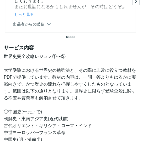
しております。
またお世話になるかもしれませんが、その時はどうぞよ
ろ...
もっと見る
出品者からの返信
サービス内容
世界史完全攻略レジュメ①〜②

大学受験における世界史の勉強法と、その際に非常に役立つ教材を
PDFで提供しています。教材の内容は、一問一答よりもはるかに実
戦向きで、かつ歴史の流れを把握しやすくしたものとなっていま
す。範囲は以下の通りとなります。世界史に限らず受験全般に関す
る不安や質問等も解消させて頂きます。

①中国史(〜元まで)

朝鮮史・東南アジア史(近代以前)

古代オリエント・ギリシア・ローマ・インド

中世ヨーロッパ〜フランス革命

中国史(明・清前半)
