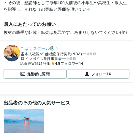
・その後、塾講師として毎年100人前後の小学生〜高校生・浪人生
を指導し、それなりの実績と評価を頂いている
購入にあたってのお願い
教材の勝手な転載・転売は犯罪です。あまりしないでください(笑)
こはくスクール
本人確認
機密保持契約(NDA)
未登録
インボイス発行事業者
未登録
総販売実績
21
評価
4.8
フォロワー
14
出品者に質問
フォロー
14
出品者のその他の人気サービス