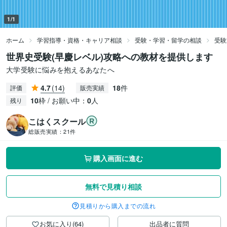
1/1
ホーム
学習指導・資格・キャリア相談
受験・学習・留学の相談
受験
世界史受験(早慶レベル)攻略への教材を提供します
大学受験に悩みを抱えるあなたへ
4.7
(14)
18
件
評価
販売実績
10
枠 / お願い中：
0
人
残り
こはくスクール
総販売実績：
21件
購入画面に進む
無料で見積り相談
見積りから購入までの流れ
お気に入り(64)
出品者に質問