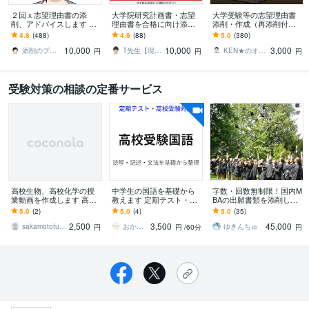
２回ｘ志望理由書の添
大学院研究計画書・志望
大学受験等の志望理由書
削、アドバイスします 大
理由書を合格に向け添削
添削・作成（再添削付）
学入試、大学院入試、専
します 元某難関大学・大
します 予備校でも教える
4.8
(488)
4.9
(88)
5.0
(380)
門学校を受験される方に
学院採用担当者が添削し
添削指導歴20年のベテラ
10,000
10,000
3,000
ます(面接サポート含)
ンによる指導です
添削のプロJun★受験・教育アドバイザー
T先生【現役研究者、心理学者、経営者】
KEN★のオンライン教室
円
円
円
受験対策の相談の定番サービス
高校生物、高校化学の授
中学生の国語を基礎から
字数・回数無制限！国内M
業動画を作成します 高校
教えます 定期テスト・高
BAの出願書類を添削しま
生物、高校化学のわかり
校受験の国語を支えます
す 丁寧な会話を通して高
5.0
(2)
5.0
(4)
5.0
(35)
やすい授業動画を作成し
品質な願書作成をお手伝
2,500
3,500
45,000
ます。
いをします
sakamotofukushima
おかむら先生
ゆきんちゅ
円
円
/60分
円