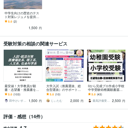
中学生向けの歴史のテス
ト対策レジュメを提供し
ます 中学生のお子様を持
5.0
(2)
つ親御さまへ
1,500
円
受験対策の相談の関連サービス
最安値！大学教員が願
大学入試（推薦選抜、総
0から完成プロ作成小学校
書・志望書・推薦書を添
合型選抜）のサポートし
中学受験幼稚園願書届け
削します 医療福祉系、理
ます 今からでも合格しま
ます 合格多数最短1日●小
5.0
(103)
5.0
(10)
5.0
(43)
工系、人文系、社会科学
す！塾の50分の1の値段で
学校中学高校大学受験用
1,500
2,000
2,500
系の入試・入職にも対
できます！
志望動機自己PR等
田中けいすけ；国立大学卒業の大学教員
じぃたむ
最高評価受賞プラチナランクライター桜
円
円
円
応！
評価・感想（14件）
4.7
総合評価