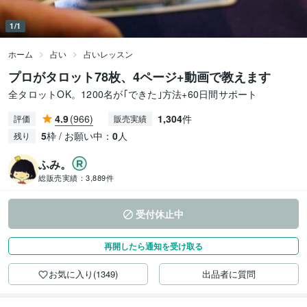
1/1
ホーム
占い
占いレッスン
プロがタロット78枚、4ページ+動画で教えます
全タロットOK。1200名が｢できた｣方法+60日間サポート
4.9
(966)
1,304
件
評価
販売実績
5
枠 / お願い中：
0
人
残り
ふみ。
総販売実績：
3,889件
受付休止中
再開したら通知を受け取る
お気に入り(1349)
出品者に質問