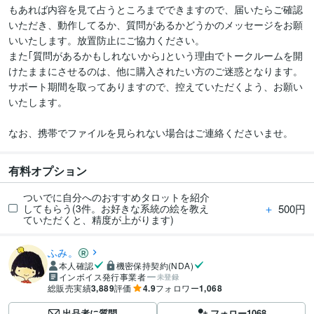
もあれば内容を見て占うところまでできますので、届いたらご確認
いただき、動作してるか、質問があるかどうかのメッセージをお願
いいたします。放置防止にご協力ください。

また｢質問があるかもしれないから｣という理由でトークルームを開
けたままにさせるのは、他に購入されたい方のご迷惑となります。
サポート期間を取ってありますので、控えていただくよう、お願い
いたします。

なお、携帯でファイルを見られない場合はご連絡くださいませ。
有料オプション
ついでに自分へのおすすめタロットを紹介
＋
500円
してもらう(3件。お好きな系統の絵を教え
ていただくと、精度が上がります)
ふみ。
本人確認
機密保持契約(NDA)
インボイス発行事業者
未登録
総販売実績
3,889
評価
4.9
フォロワー
1,068
出品者に質問
フォロー
1068