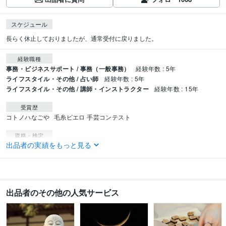
スケジュール
長らく休止しておりましたが、通常受付に戻りました。
経験職種
事務・ビジネスサポート / 事務（一般事務）
経験年数 : 5年
ライフスタイル・その他 / 占い師
経験年数 : 5年
ライフスタイル・その他 / 講師・インストラクター
経験年数 : 15年
受賞歴
コトノハなごや
毛糸ピエロ 手芸コンテスト
資格・検定
出品者の実績をもっと見る
甲種危険物取扱者
取得年 : 2015年
小学校教諭免許
取得年 : 2010年
中学校教諭免許
取得年 : 2010年
毒物劇物取扱責任者
取得年 : 2013年
3級FP技能士
取得年 : 2017年
出品者のその他の人気サービス
プログラミング言語・フレームワーク
HTML:2年
Python:2年
Visual Basic:2年