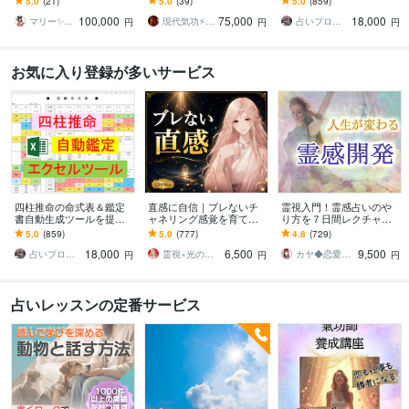
5.0
(21)
5.0
(39)
5.0
(859)
すぐに占い師としてデビ
えて気功の本質までわか
し、大三合会局、天剋地
100,000
75,000
18,000
ューできます☆ミ
る100冊超のテキスト
冲等も自動表示します
マリー✨霊感霊視占い✨気持ち、復縁、複雑
現代気功⚡神念伝達師＠SHANTY巫香
占いプログラマDeguchi
円
円
円
お気に入り登録が多いサービス
四柱推命の命式表＆鑑定
直感に自信｜ブレないチ
霊視入門！霊感占いのや
書自動生成ツールを提供
ャネリング感覚を育てま
り方を７日間レクチャー
します 複数の流派に対応
す ✨“誰かに確認する”を卒
します 初心者OK♡副業占
5.0
(859)
5.0
(777)
4.8
(729)
し、大三合会局、天剋地
業しませんか？
い師への道を開くサポー
18,000
6,500
9,500
冲等も自動表示します
トをします
占いプログラマDeguchi
霊視×光の柱 カルマ先生
カヤ◆恋愛占いカウンセラー
円
円
円
占いレッスンの定番サービス