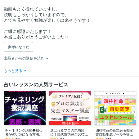
動画もよく撮れていますし、

説明もしっかりしていますので、

とても見やすく勉強が楽しく出来そうです！

ご縁に感謝いたします！

本当にありがとうございました✨
参考になった
出品者からの返信を読む
もっと見る
占いレッスンの人気サービス
満枠対応中
チャネリング講座◆初心
選ばれるプロの気功師
四柱推命の命式表＆鑑定
者が占い師になる方法教
に！現代気功完全80技講
書自動生成ツールを提供
えます エネルギー伝授◆
座ます 情報空間を書き換
します 複数の流派に対応