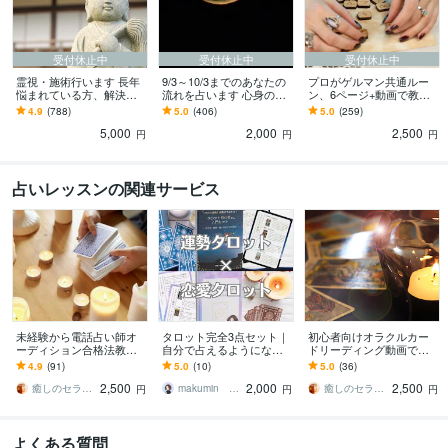
ビジネス・クリエイティブツール
WordPress:6年
Word:17年
BASE:6年
Google Analytics:4年
Adobe Photoshop:17年
ゆっくりMovieMaker:0年
Adobe Illustrator:4年
受付休止中
受付休止中
受付休止中
Canva:4年
霊視・施術行います 長年
9/3～10/3までのあなたの
プロがゲルマン共通ルー
悩まれている方、解決を
流れを占います 心身の健
ン、6ページ+動画で教え
目指したい方へ
康を大事に過ごしたい方
ます これ1つでルーンがわ
得意分野
4.9
(788)
5.0
(406)
5.0
(259)
へ
かる！大好評のキャステ
占い
思念伝達・縁結び・白魔術の解除
プロになりたい方の適性判断
占
5,000
2,000
2,500
ィングも公開！
円
円
円
いのやり方を伝授します
インチキ業者のジャッジ
占い
ルーン
タロット
霊感
スピリチュアル
占いのやり方
思念伝達
縁結び
白魔術
LGBT
占いレッスンの関連サービス
学習指導・資格・キャリア相談
エントリーシート作成のお手伝い
教員採
用試験のご相談
学習についてのご相談
志望動機
就活
採用試験
教員
支援計画
資格
発達障害
未経験から電話占い師オ
タロット完全3点セット｜
初心者向けオラクルカー
ーディション合格法教え
自分で占えるようになり
ドリーディング動画で学
ます 私の方法とデビュー
ます 【商用OK】PDF教材
べます 経験ゼロから電話
4.9
(91)
5.0
(10)
5.0
(36)
後のリアル・働き方も経
｜運勢・恋の本音がカー
占い師オーディションに3
2,500
2,000
2,500
験談でお伝えします
ド1枚から読める
社合格した方法を伝授
癒しのセラピーサロン☪️セレイ
makumin まくみん
癒しのセラピーサロン☪️セレイ
円
円
円
よくある質問