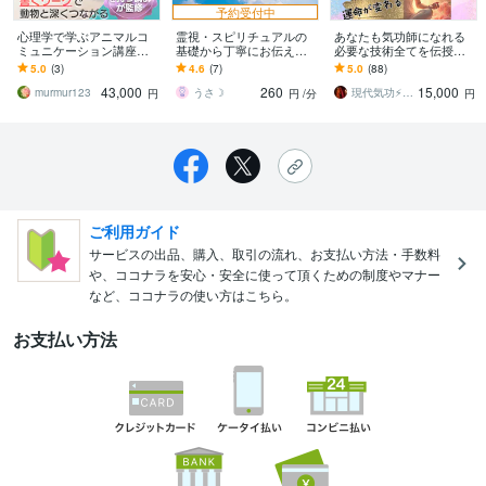
予約受付中
心理学で学ぶアニマルコ
霊視・スピリチュアルの
あなたも気功師になれる
ミュニケーション講座し
基礎から丁寧にお伝えし
必要な技術全てを伝授し
ます 感受性や共感力が高
ます 占いが初めての方や
ます 運命を変える気功を
5.0
(3)
4.6
(7)
5.0
(88)
く優しいセラピスト気質
興味がある方鑑定をわか
学び自分だけのパワーグ
43,000
260
15,000
向け＊書くワーク
りやすくお伝えします
ッズも作れるように！
murmur123
うさ☽︎
現代気功⚡神念伝達師＠SHANTY巫香
円
円
/分
円
ご利用ガイド
サービスの出品、購入、取引の流れ、お支払い方法・手数料
や、ココナラを安心・安全に使って頂くための制度やマナー
など、ココナラの使い方はこちら。
お支払い方法