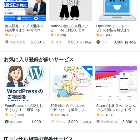
個人開発・アプリ開発の
Notionの使い方や困りご
OneDrive（ワンドライ
相談承ります AI時代の開
と、一緒に解決します Not
ブ）のお悩み解決ます そ
発のお悩みを解決します
ionに関するモヤモヤ、何
の他のクラウドサービス
4.7
(3)
5.0
(26)
4.8
(24)
でもご相談ください。
でも相談可能です。Googl
2,000
3,000
3,500
eなど
ちなちなち
オタもち／otamochi
パソコントラブル対応のミライスコープ
円
円
/30分
円
/60分
お気に入り登録が多いサービス
WordPressのご相談をお
30分以内でパソコンの
Stripeでお困りのことなん
受けします 「相談できる
「困った」を解決します
でも相談にのります 各種
事」が主目的で結果とし
現役IT屋がパソコンの困
設定、サブスク、領収
4.9
(2739)
4.9
(457)
4.9
(191)
て解決が伴えば幸いです
りごとをスッキリさせま
書、クレジットカード等
1,000
3,000
8,000
す！
geoblue
デジネスラボ【ITの万事屋】
KenKen127_
円
円
/60分
円
ITコンサル相談の定番サービス