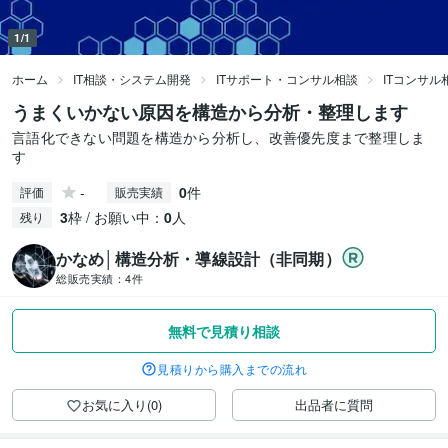
1/1
ホーム
IT相談・システム開発
ITサポート・コンサル相談
ITコンサル
うまくいかない原因を構造から分析・整理します
言語化できない問題を構造から分析し、改善優先度まで整理しま
す
-
0
件
評価
販売実績
3
枠 / お願い中：
0
人
残り
かなめ│構造分析・導線設計（非同期）
総販売実績：
4件
無料で見積り相談
見積りから購入までの流れ
お気に入り(0)
出品者に質問