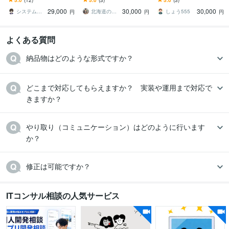
ーサービス]｡｡
完了出来ます。
で貴社AWS環境を継続的
29,000
30,000
30,000
に伴奏支援します！
システム工房 雨樹（うた）
北海道のWEB屋さん
しょう555
円
円
円
よくある質問
納品物はどのような形式ですか？
どこまで対応してもらえますか？　実装や運用まで対応で
きますか？
やり取り（コミュニケーション）はどのように行います
か？
修正は可能ですか？
ITコンサル相談の人気サービス