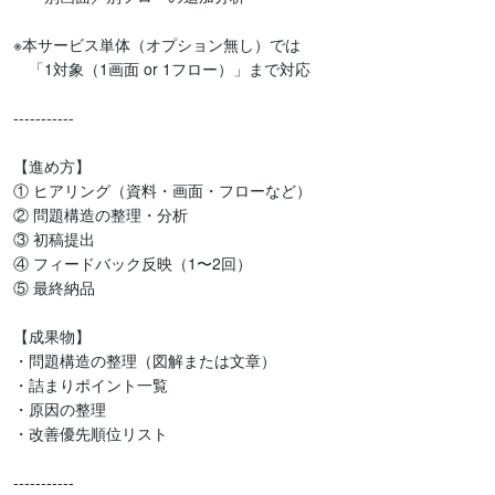
※本サービス単体（オプション無し）では

　「1対象（1画面 or 1フロー）」まで対応

-----------

【進め方】

① ヒアリング（資料・画面・フローなど）

② 問題構造の整理・分析

③ 初稿提出

④ フィードバック反映（1〜2回）

⑤ 最終納品

【成果物】

・問題構造の整理（図解または文章）

・詰まりポイント一覧

・原因の整理

・改善優先順位リスト

-----------
