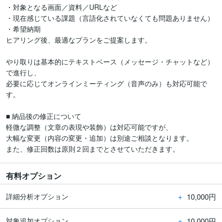
・対象となる画面／資料／URLなど

・現在感じている課題（言語化されていなくても問題ありません）

・希望納期

ヒアリング後、最適なプランをご提案します。

やり取りは基本的にテキストベース（メッセージ・チャットなど）
で進行し、

必要に応じてオンラインミーティング（音声のみ）も対応可能で
す。

■ 納品後の修正について

軽微な調整（文章の表現や装飾）は対応可能ですが、

大幅な変更（内容の変更・追加）は別途ご相談となります。 

また、修正回数は原則２回までとさせていただきます。
有料オプション
＋
10,000円
詳細分析オプション
＋
10,000円
対象追加オプション