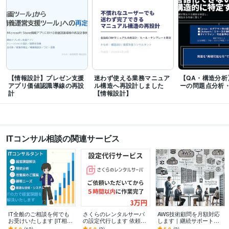
集・校閲
小説
エッセイ
漫画
書評
編集
校閲
【情報設計】プレゼン支援
迷わず使える業務マニュア
【QA・構造分析】
アプリ価値認識導線の再設
ル構造へ再設計しました
ーの問題点分析
計
【情報設計】
ITコンサル相談の関連サービス
IT全般のご相談を何でも
さくらのレンタルサーバ
AWS技術顧問を月額対応
お受けいたします [IT相
の設定代行します 依頼を
します｜継続サポートし
談・コンサル・ITフォロ
いただいた当日に設定を
ます ちょうど良いコスト
5.0
(12)
5.0
(3)
5.0
(3)