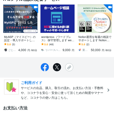
MyASP（マイスピー）の
wordpress（ワードプレ
Notion運用を毎週の相談で
設定・導入サポートしま
ス） 保守管理します web
サポートします Notion認
す MyASPのつまずきポイ
サイト更新ホームページ
定コンサルタントがあな
5.0
(3)
5.0
(48)
5.0
(2)
ント一緒に解消しません
の運用サポート代行サー
たのNotion顧問に！
4,000
9,000
50,000
か？
ビスします
ごじまる│メルマガMyASPサポート
リバースハック｜サジェスト汚染・逆SEO
栗本｜ Notion公認コンサルタント
円
/60分
円
円
/60分
ご利用ガイド
サービスの出品、購入、取引の流れ、お支払い方法・手数料
や、ココナラを安心・安全に使って頂くための制度やマナー
など、ココナラの使い方はこちら。
お支払い方法