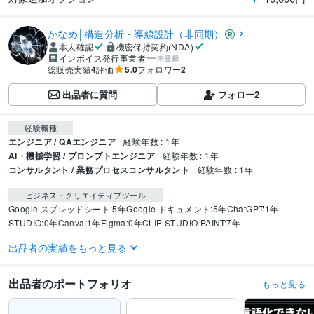
かなめ│構造分析・導線設計（非同期）
本人確認
機密保持契約(NDA)
インボイス発行事業者
未登録
総販売実績
4
評価
5.0
フォロワー
2
出品者に質問
フォロー
2
経験職種
エンジニア / QAエンジニア
経験年数 : 1年
AI・機械学習 / プロンプトエンジニア
経験年数 : 1年
コンサルタント / 業務プロセスコンサルタント
経験年数 : 1年
ビジネス・クリエイティブツール
Google スプレッドシート:5年
Google ドキュメント:5年
ChatGPT:1年
STUDIO:0年
Canva:1年
Figma:0年
CLIP STUDIO PAINT:7年
出品者の実績をもっと見る
得意分野
IT相談・システム開発
QA / 品質管理
不具合分析
情報設計
要件整理
構
造分析
UI/UX分析
AI出力・プロンプト評価
出品者のポートフォリオ
もっと見る
コンサルティング
IT
AI
QA
品質管理
エラー検証
ライティング・翻訳
作品の構造分析・レビュー
読者導線分析・設計
編