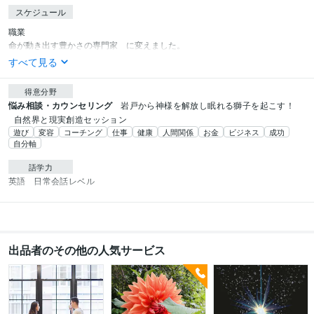
スケジュール
職業

命が動き出す豊かさの専門家　に変えました。
すべて見る
得意分野
悩み相談・カウンセリング
岩戸から神様を解放し眠れる獅子を起こす！
自然界と現実創造セッション
遊び
変容
コーチング
仕事
健康
人間関係
お金
ビジネス
成功
自分軸
語学力
英語
日常会話レベル
出品者のその他の人気サービス