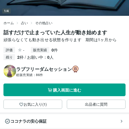
1/4
ホーム
占い
その他占い
話すだけで止まっていた人生が動き始めます
頑張らなくても動き出せる状態を作ります 期間は1ヶ月から
-
0
件
評価
販売実績
2
枠 / お願い中：
0
人
残り
ラブフリーダムセッション
総販売実績：
86件
購入画面に進む
お気に入り(1)
出品者に質問
ココナラの安心保証