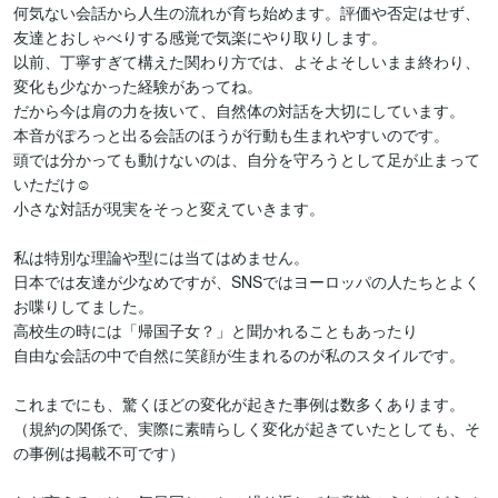
何気ない会話から人生の流れが育ち始めます。評価や否定はせず、
友達とおしゃべりする感覚で気楽にやり取りします。

以前、丁寧すぎて構えた関わり方では、よそよそしいまま終わり、
変化も少なかった経験があってね。

だから今は肩の力を抜いて、自然体の対話を大切にしています。

本音がぽろっと出る会話のほうが行動も生まれやすいのです。

頭では分かっても動けないのは、自分を守ろうとして足が止まって
いただけ☺

小さな対話が現実をそっと変えていきます。

私は特別な理論や型には当てはめません。

日本では友達が少なめですが、SNSではヨーロッパの人たちとよく
お喋りしてました。

高校生の時には「帰国子女？」と聞かれることもあったり

自由な会話の中で自然に笑顔が生まれるのが私のスタイルです。

これまでにも、驚くほどの変化が起きた事例は数多くあります。

（規約の関係で、実際に素晴らしく変化が起きていたとしても、そ
の事例は掲載不可です）
