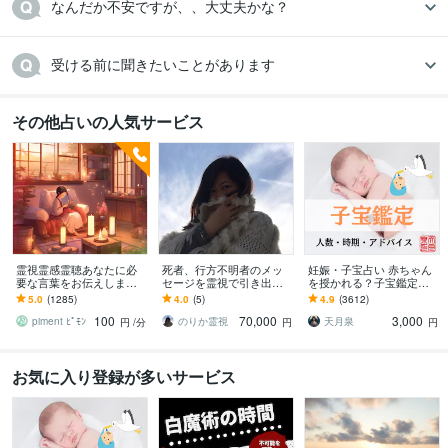
なんだか不安ですが、、大丈夫かな？
受ける前に聞きたいことがあります
その他占いの人気サービス
霊視霊感霊聴あなたに必
死者、行方不明者のメッ
妊娠・子宝占い 赤ちゃん
要な言葉をお伝えします
セージを霊視で引き出し
を授かれる？子宝鑑定し
〜〜例えばふとこの場所
ます 探偵に頼む前に。実
ます 子供を授かるか、授
5.0
(1285)
4.0
(5)
4.9
(3612)
がリアルなのかわからな
績多数、特殊な霊視鑑定
かる時期、性別、授かる
100
70,000
3,000
くなる瞬間に〜〜
となります。
ための行動を鑑定
piment ﾋﾟﾓﾝ
のりか霊視
天月泉
円
/分
円
円
お気に入り登録が多いサービス