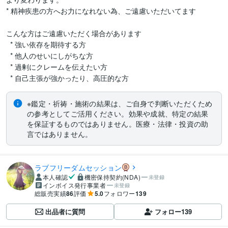
* 精神疾患の方へお力になれない為、ご遠慮いただいてます

こんな方はご遠慮いただく場合があります

  * 強い依存を期待する方

  * 他人のせいにしがちな方

  * 過剰にクレームを伝えたい方

※鑑定・祈祷・施術の結果は、ご自身で判断いただくため
の参考としてご活用ください。効果や成就、特定の結果
を保証するものではありません。医療・法律・投資の助
言ではありません。
ラブフリーダムセッション
本人確認
機密保持契約(NDA)
未登録
インボイス発行事業者
未登録
総販売実績
86
評価
5.0
フォロワー
139
出品者に質問
フォロー
139