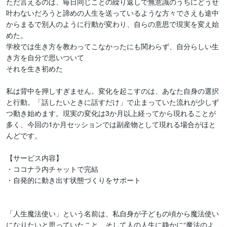
ただ言えるのは、毎日同じことの繰り返しで無意識のうちにどうせ
叶わないだろうと諦めの人生を送っているような方々でさえも途中
からまるで別人のように行動が変わり、自らの意思で現実を変え始
めた。

学校では生き方を教わってこなかったにも関わらず、自分らしい生
き方を自分で思いついて

それを生き初めた

私は背中を押しすぎません。変化を起こすのは、あなた自身の選択
と行動。「話したいときに話すだけ」で止まっていた流れが少しず
つ動き始めます。現実の変化は3か月以上経ってから現れることが
多く、今回の1か月セッションでは副産物として現れる場合がほと
んどです。

【サービス内容】

・ココナラ内チャットで完結

・自発的に動き出す状態づくりをサポート

「人生魔法使い」という名前は、私自身が子どもの頃から魔法使い
になりたいと思っていたこと、そして人の人生に静かに“魔法のよ