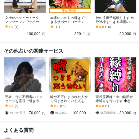
予約受付中
女神がハッピートーク
本来のいのちの輝きで生
神の遺伝子起動します 自
マンツーマンでサポート
きるサポートコーチング
分神様を生きる準備ので
します 魂の夢叶える人
します ⭐︎光も影も含めた自
きた方へ♡先着３名様価
5.0
(1)
-
(1)
5.0
(16)
生 姫さまモードでチャ
分物語から生命の輝きを
格
100,000
320
20,000
ットセッション
取り戻すコーチング
円
円
/分
円
その他占いの関連サービス
死者、行方不明者のメッ
嘘や不正にまみれた人か
現役霊媒師・大山晴明が
セージを霊視で引き出し
ら悩まされている人を救
縁縛りを行います ◆恋愛
ます 探偵に頼む前に。実
います ズルい人間をどう
や復縁を促し、強固な縁
4.0
(5)
5.0
(16)
5.0
(1)
績多数、特殊な霊視鑑定
にかしたいと悩んでいる
へと導きます。
70,000
100,000
30,000
となります。
あなたにはおすすめです
のりか霊視
magical祈祷師⭐︎萬屋 XYZ
❂霊媒師❂ 大山晴明
円
円
円
よくある質問