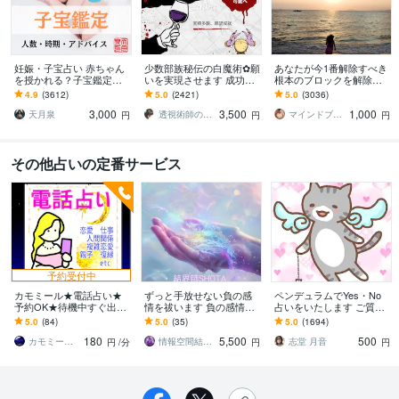
妊娠・子宝占い 赤ちゃん
少数部族秘伝の白魔術✿願
あなたが今1番解除すべき
を授かれる？子宝鑑定し
いを実現させます 成功率8
根本のブロックを解除し
ます 子供を授かるか、授
0%☆願いを実現します✿
ます とにかく現状を変え
4.9
(3612)
5.0
(2421)
5.0
(3036)
かる時期、性別、授かる
たい方、上手くいかない
3,000
3,500
1,000
ための行動を鑑定
と感じている方へ
天月泉
透視術師のアリナ
マインドブロックバスター颯（soul）
円
円
円
その他占いの定番サービス
予約受付中
カモミール★電話占い★
ずっと手放せない負の感
ペンデュラムでYes・No
予約OK★待機中すぐ出れ
情を祓います 負の感情を
占いをいたします ご質問3
ます タロットカードから
手放す事で潜在意識の書
つ承ります。今すぐ答え
5.0
(84)
5.0
(35)
5.0
(1694)
ヒントを見つけていきま
き換えへとお繋ぎいたし
が知りたい方へ・・・
180
5,500
500
しょう！
ます
カモミール◆タロット占い◆電話占い
情報空間結界師 SHOTA
志堂 月音
円
/分
円
円