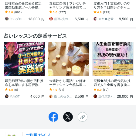
四柱推命の命式表＆鑑定
直感に自信｜ブレないチ
霊視入門！霊感占いのや
書自動生成ツールを提供
ャネリング感覚を育てま
り方を７日間レクチャー
します 複数の流派に対応
す ✨“誰かに確認する”を卒
します 初心者OK♡副業占
5.0
(860)
5.0
(777)
4.8
(729)
し、大三合会局、天剋地
業しませんか？
い師への道を開くサポー
18,000
6,500
9,500
冲等も自動表示します
トをします
占いプログラマDeguchi
霊視×光の柱 カルマ先生
カヤ◆恋愛占いカウンセラー
円
円
円
占いレッスンの定番サービス
鑑定師歴7年の僕が四柱推
未経験から電話占い師オ
究極◆35技の現代気功技
命を本業にする秘密教え
ーディション合格法教え
術で人生全般を書き換え
ます 国家公務員→占い師
ます 私の方法とデビュー
ます 気功を極めて本気の
4.8
(5)
4.9
(91)
5.0
(50)
に転職した7年間で得た知
後のリアル・働き方も経
人生改革♡全300頁以上の
4,000
2,500
28,000
恵、全て伝えます！
験談でお伝えします
充実テキスト
Yuta37
癒しのセラピーサロン☪️セレイ
現代気功⚡神念伝達師＠SHANTY巫香
円
円
円
ご利用ガイド