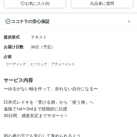
お気に入り(0)
出品者に質問
ココナラの安心保証
提供形式
テキスト
お届け日数
30日（予定）
占術
リーディング
ヒーリング
アチューメント
サービス内容
〜ゆるがない軸を作って、折れない自分になる〜

臼井式レイキを「受ける側」から「使う側」へ

遠隔で1st〜3rdまで段階的に伝授

30日間、感覚安定までサポート✨

初心者の方でも安心して進められるよう
