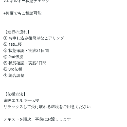
○エネルギー状態チェック

※何度でもご相談可能

【進行の流れ】

① お申し込み後簡単なヒアリング

② 1st伝授

③ 状態確認・実践21日間

④ 2nd伝授

⑤ 状態確認・実践3日間

⑥ 3rd伝授

⑦ 統合調整

【伝授方法】

遠隔エネルギー伝授

リラックスして受け取れる環境をご用意ください

テキストを順次、事前にお渡しします
