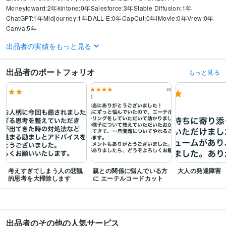
Moneyfoward:2年
kintone:0年
Salesforce:3年
Stable Diffusion:1年
ChatGPT:1年
Midjourney:1年
DALL-E:0年
CapCut:0年
iMovie:0年
Vrew:0年
Canva:5年
出品者の実績をもっと見る
得意分野
占い
第三の目開眼・サードアイ開発
毒親とのエーテルコードカット
オ
ーラ拡大波動調整
エネルギー回路の調整・開通・拡大
感情解放チャネリ
出品者のポートフォリオ
もっと見る
ング
土地・建物の浄化
ヒーリング
チャネリング
リーディング
ブロック解除
エーテルコードカット
波動調整
思念伝達
エネルギー整体
土地の浄化
語学力
英語
日常会話レベル
考えすぎてしまう人の悲観
親との関係に悩んでいる方
大人の発達障害
的思考を大掃除します
に エーテルコードカット
出品者のその他の人気サービス