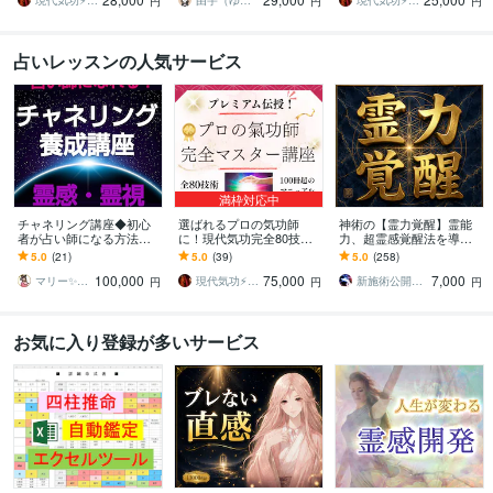
充実テキスト
る気功師ヒーラー講座
現代気功⚡神念伝達師＠SHANTY巫香
由宇（ゆぅ）｜気功師
現代気功⚡神念伝達師＠SHANTY巫香
円
円
円
占いレッスンの人気サービス
満枠対応中
チャネリング講座◆初心
選ばれるプロの気功師
神術の【霊力覚醒】霊能
者が占い師になる方法教
に！現代気功完全80技講
力、超霊感覚醒法を導き
えます エネルギー伝授◆
座ます 情報空間を書き換
ます 霊能力や霊感を求め
5.0
(21)
5.0
(39)
5.0
(258)
すぐに占い師としてデビ
えて気功の本質までわか
る方へ『霊的奥義伝承
100,000
75,000
7,000
ューできます☆ミ
る100冊超のテキスト
者』が霊能力伝授します
マリー✨霊感霊視占い✨気持ち、復縁、複雑
現代気功⚡神念伝達師＠SHANTY巫香
新施術公開→≪相手意識強制変化≫◆星桜龍
円
円
円
お気に入り登録が多いサービス