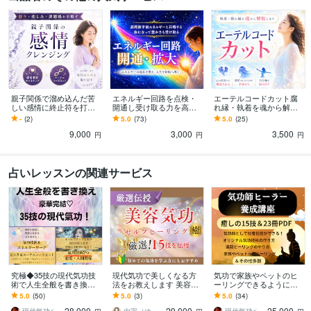
親子関係で溜め込んだ苦
エネルギー回路を点検・
エーテルコードカット腐
しい感情に終止符を打ち
開通し受け取る力を高め
れ縁・執着を魂から解放
ます 自動書記チャネリン
ます ヒーリングや豊かさ
します 「なぜか離れられ
-
(2)
5.0
(73)
5.0
(25)
グ効果でエーテルコード
を受け取りやすい体に調
ない人」には魂の理由が
9,000
3,000
3,500
を強力に取り去ります
整☆脱・停滞感！
あります
円
円
円
占いレッスンの関連サービス
究極◆35技の現代気功技
現代気功で美しくなる方
気功で家族やペットのヒ
術で人生全般を書き換え
法をお教えします 美容気
ーリングできるようにな
ます 気功を極めて本気の
功・リラクゼーション｜
ります 技術伝授や遠隔＆
5.0
(50)
5.0
(3)
5.0
(34)
人生改革♡全300頁以上の
情報空間の書き換え
ペットヒーリングも学べ
28,000
29,000
25,000