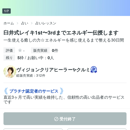
1/7
ホーム
占い
占いレッスン
臼井式レイキ1st〜3rdまでエネルギー伝授します
一生使える癒しの力☆エネルギーを感じ使えるまで整える30日間
-
0
件
評価
販売実績
5
枠 / お願い中：
0
人
残り
ヴィジョンクリアヒーラー✨クルミ
総販売実績：
312件
プラチナ認定者の
サービス
直近3ヶ月で高い実績を維持した、信頼性の高い出品者のサービス
です
受付終了