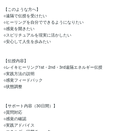
【このような方へ】

○遠隔で伝授を受けたい

○ヒーリングを自分でできるようになりたい

○感覚を開きたい

○スピリチュアルを現実に活かしたい

○安心して人生を歩みたい

【伝授内容】

○レイキヒーリング1st・2nd・3rd遠隔エネルギー伝授

○実践方法の説明

○感覚フィードバック

○状態調整

【サポート内容（30日間）】

○質問対応

○感覚の確認

○実践アドバイス
