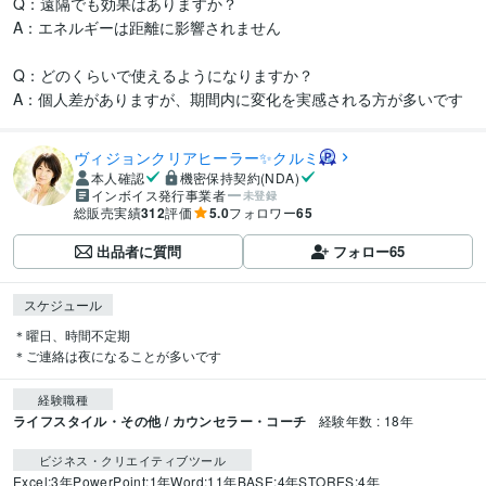
Q：遠隔でも効果はありますか？

A：エネルギーは距離に影響されません

Q：どのくらいで使えるようになりますか？

A：個人差がありますが、期間内に変化を実感される方が多いです
ヴィジョンクリアヒーラー✨クルミ
本人確認
機密保持契約(NDA)
インボイス発行事業者
未登録
総販売実績
312
評価
5.0
フォロワー
65
出品者に質問
フォロー
65
スケジュール
＊曜日、時間不定期

＊ご連絡は夜になることが多いです
経験職種
ライフスタイル・その他 / カウンセラー・コーチ
経験年数 : 18年
ビジネス・クリエイティブツール
Excel:3年
PowerPoint:1年
Word:11年
BASE:4年
STORES:4年