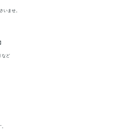
さいませ。



など

。
