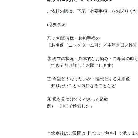
ご依頼の際は、下記「必要事項」をお送りくだ
▪️必要事項

① ご相談者様・お相手様の

【お名前（ニックネーム可）／生年月日／性別】
② 現在の状況・具体的なお悩み・ご希望の時期 
（できるだけ詳しくお願いします）

③ 今後どうなりたいか・理想とする未来像

　知りたいことや気になることなど

④ 私を見つけてくださった経緯

例）「〇〇で検索した」

＊鑑定後のご質問は【1つまで無料】で承ります