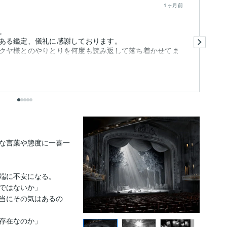
1ヶ月前
。
確
ある鑑定、儀礼に感謝しております。
術
クヤ様とのやりとりを何度も読み返して落ち着かせてま
私
も
な言葉や態度に一喜一
端に不安になる。

ではないか」

当にその気はあるの
存在なのか」
