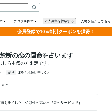
会員登録で10％割引クーポンを獲得！
・禁断の恋の運命を占います
むしろ本気の方限定です。
件
2
枠 / お願い中：
0
人
残り
：
232件
実績を維持した、信頼性の高い出品者のサービスです