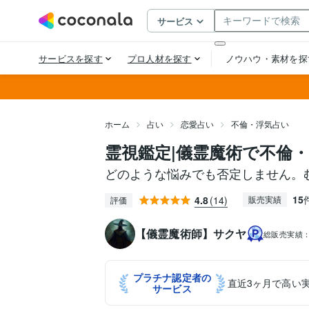
ホーム
占い
恋愛占い
不倫・浮気占い
霊視鑑定|儀霊魔術で不倫
どのような悩みでも否定しません。
15
4.8
(14)
販売実績
評価
【儀霊魔術師】サクヤ
総販売実績
プラチナ認定者の
直近3ヶ月で高い
サービス