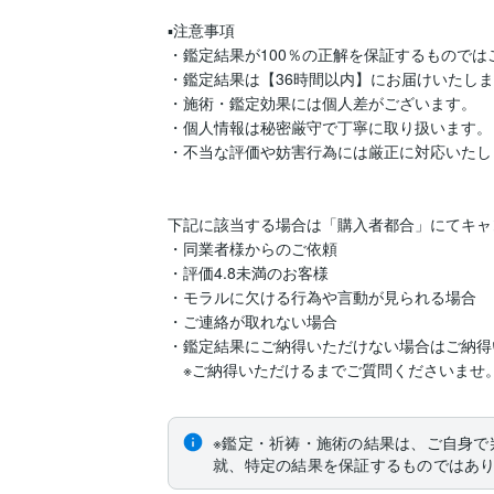
▪️注意事項

・鑑定結果が100％の正解を保証するものでは
・鑑定結果は【36時間以内】にお届けいたしま
・施術・鑑定効果には個人差がございます。

・個人情報は秘密厳守で丁寧に取り扱います。

・不当な評価や妨害行為には厳正に対応いたしま
下記に該当する場合は「購入者都合」にてキャ
・同業者様からのご依頼

・評価4.8未満のお客様

・モラルに欠ける行為や言動が見られる場合

・ご連絡が取れない場合

・鑑定結果にご納得いただけない場合はご納得
　※ご納得いただけるまでご質問くださいませ
※鑑定・祈祷・施術の結果は、ご自身で
就、特定の結果を保証するものではあ