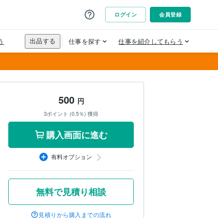
500
円
3ポイント (0.5％) 獲得
購入画面に進む
有料オプション
無料で見積り相談
見積りから購入までの流れ