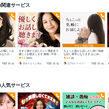
の関連サービス
今すぐ相談可能
私が優しくお
今すぐ誰かと話したい✨博多弁で
ちょっと誰かと話したい時♡気軽
あなたの心
優しくお聴きします 孤独 / 不安 /
な話し相手になります はじめて
間を届けます
心配ごと/うまく話せなくても大
の方も安心♡1分から優しくお話
5.0
(900)
5.0
(8)
丈夫です
をお聴きします♡
100
100
100
博多のまろん✤あなたの心がほどける時間✨
恋乃ゆいʕᵔᴥᵔʔ♡
円
/分
円
/分
円
/分
の人気サービス