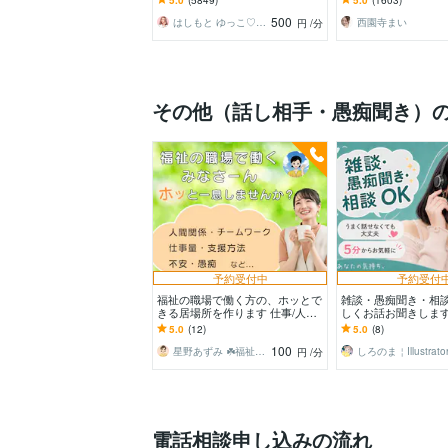
ち明けてください。
♪
500
はしもと ゆっこ♡救急こころの相談室
西園寺まい
円
/分
その他（話し相手・愚痴聞き）
予約受付中
予約受付
福祉の職場で働く方の、ホッとで
雑談・愚痴聞き・相
きる居場所を作ります 仕事/人間
しくお話お聞きします
関係/悩み/自己肯定感/愚痴/メンタ
せなくても、大丈夫。
5.0
(12)
5.0
(8)
ル不調など
気軽に
100
星野あずみ ☘️福祉の整理と伴走相談
しろのま￤Illustrato
円
/分
電話相談申し込みの流れ