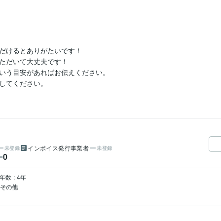
だけるとありがたいです！

ただいて大丈夫です！

いう目安があればお伝えください。

してください。
インボイス発行事業者
未登録
未登録
0
ー
年数 : 4年
 その他