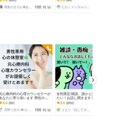
丈夫です
ただけの心の休憩所
爆発/本音
100
100
博多のまろん✤あなたの心がほどける時間✨
たか／メンタルパートナー
円
/分
円
/分
元心療内科の心理カウンセラーが
女性限定/雑談、誰かと話しがし
30分間！無制限
あなたに寄り添います 男性の方
たい！お話し聞きます 聞いてほ
雑談相手になり
の心の休憩室☘️1分からOK☘️ボイ
しい、話したい、何でもどうぞ！
話は不安？少し
5.0
(50)
5.0
(253)
5.0
(18)
スサンプルあり
(^^)
今すぐ可能な時
100
100
月野つきの ☘️ 心理カウンセラー☘️
りえり・話してガス抜き・ココロ楽に♪
円
/分
円
/分