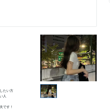
したい方

人

夫です！
