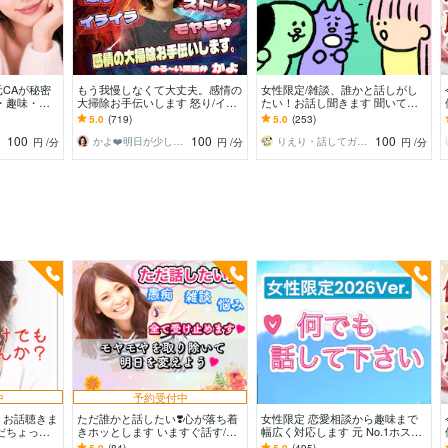
CAが秘密
もう我慢しなくて大丈夫。感情の
女性限定/雑談、誰かと話しがし
・趣味・恋
大掃除お手伝いします 怒り/イラ
たい！お話し聞きます 聞いてほ
な〜んでも聞
イラ/モヤモヤ/ストレス/焦り/感情
しい、話したい、何でもどうぞ！
5.0
(719)
5.0
(253)
爆発/本音
(^^)
100
100
100
かよ❤️明日が少し楽しみになる場所
りえり・話してガス抜き・ココロ楽に♪
円
/分
円
/分
円
/分
中
予約受付中
！お話聴きま
ただ誰かと話したい❣️心が落ち着
女性限定 恋愛相談から趣味まで
だちょっと
きホッとします いますぐ話す/雑
幅広く対応します 元 No.1ホスト
人待ってます
談/愚痴/何でも/結婚/恋愛/悩み/繊
と♪ コスパ良く♪ 楽しい時間を♪
5.0
(84)
5.0
(495)