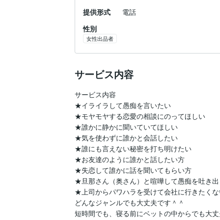
提供形式
電話
性別
女性出品者
サービス内容
サービス内容

★イライラして愚痴を言いたい

★モヤモヤする恋愛の相談にのってほしい

★誰かに静かに聞いていてほしい

★気を使わずに誰かと会話したい

★誰にも言えない秘密を打ち明けたい

★お友達のように誰かと話したい方

★失恋して誰かに話を聞いてもらい方

★旦那さん（奥さん）と喧嘩して愚痴を吐き出
★上司からパワハラを受けて会社に行きたくない
どんなジャンルでも大丈夫です＾＾

短時間でも、寝る前にベットの中からでも大丈