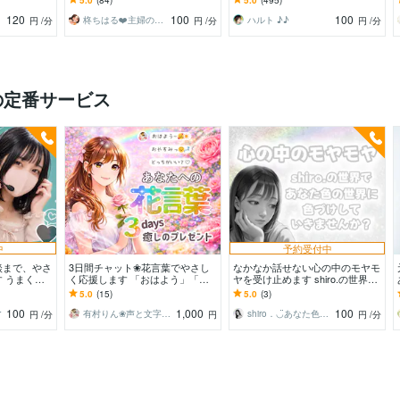
細
120
100
100
柊ちはる❤️主婦のお悩み相談Room❤️
ハルト ♪♪
円
/分
円
/分
円
/分
の定番サービス
中
予約受付中
談まで、やさ
3日間チャット❀花言葉でやさし
なかなか話せない心の中のモヤモ
 うまく話
く応援します 「おはよう」「お
ヤを受け止めます shiro.の世界で
5分からお
やすみ」から選べる♡癒しのプレ
あなた色の世界に色付けしていき
5.0
(15)
5.0
(3)
ゼント
ませんか？
100
1,000
100
r
有村りん❀声と文字で癒します♪
shiro．◡̈あなた色の世界へ◡̈
円
/分
円
円
/分