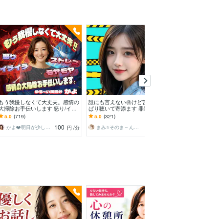
今すぐ
もう我慢しなくて大丈夫。感情の
誰にも言えない㊙️けど苦しいやっ
この気持ち聞い
大掃除お手伝いします 怒り/イラ
ぱり聴いて寄添ます 罪悪感/性癖/
セットお手伝い
イラ/モヤモヤ/ストレス/焦り/感情
嘘/恥/言葉にする事で、あなたが
したい❣️気分転
5.0
(719)
5.0
(321)
5.0
(282)
爆発/本音
変わる体験を
ほしい！相談愚
100
100
かよ❤️明日が少し楽しみになる場所
まみ⭐そのま～んまのあなたでお帰りなさい
ピノ子♡天使
円
/分
円
/分