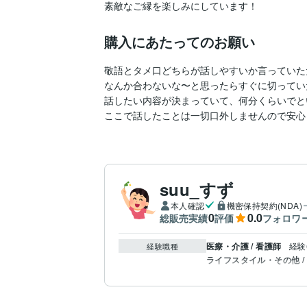
素敵なご縁を楽しみにしています！
購入にあたってのお願い
敬語とタメ口どちらが話しやすいか言っていた
なんか合わないな〜と思ったらすぐに切ってい
話したい内容が決まっていて、何分くらいでと
ここで話したことは一切口外しませんので安心
suu_すず
本人確認
機密保持契約(NDA)
0
0.0
総販売実績
評価
フォロワ
医療・介護 / 看護師
経験
経験職種
ライフスタイル・その他 /