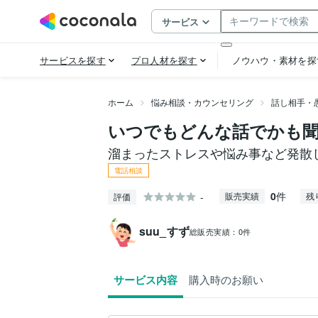
ホーム
悩み相談・カウンセリング
話し相手・
いつでもどんな話でかも
溜まったストレスや悩み事など発散
電話相談
0
件
-
販売実績
残
評価
suu_すず
総販売実績：
0件
サービス内容
購入時のお願い