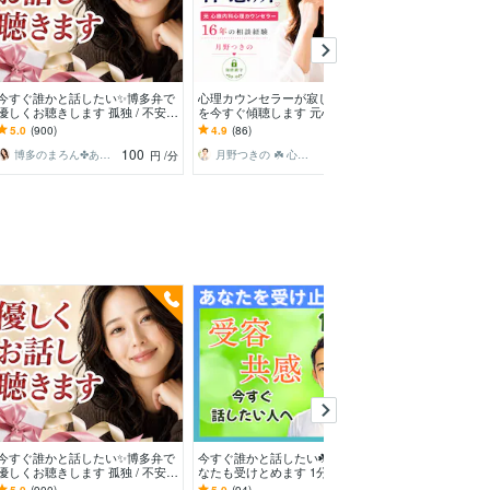
今すぐ誰かと話したい✨博多弁で
心理カウンセラーが寂しさや不安
鑑定師があなた
優しくお聴きします 孤独 / 不安 /
を今すぐ傾聴します 元心療内科
り添います 溜
心配ごと/うまく話せなくても大
で勤務☘️ボイスサンプルあり☘️ 1
痴やお話しした
5.0
(900)
4.9
(86)
5.0
(298)
丈夫です
分からOKです
ぞ
100
100
博多のまろん✤あなたの心がほどける時間✨
月野つきの ☘️ 心理カウンセラー☘️
円
/分
円
/分
今すぐ誰かと話したい✨博多弁で
今すぐ誰かと話したい☘️どんなあ
もう我慢しなく
優しくお聴きします 孤独 / 不安 /
なたも受けとめます 1分でもOK
大掃除お手伝いし
心配ごと/うまく話せなくても大
◎話すだけで心が軽くなる☘あな
イラ/モヤモヤ/ス
5.0
(900)
5.0
(94)
5.0
(719)