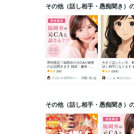
その他（話し相手・愚痴聞き）
男性限定♡福岡弁の元CAが秘密
今すぐ話したい方、
のお話聞きます 雑談・趣味・恋
話し相手になります 
愛・性の悩みなど…な〜んでも聞
にそっと寄り添う時
5.0
(59)
5.0
(395)
くけんね！
100
すみれ✈️福岡弁の元CA
ここあ ❀ぽかぽか相談室❀
円
/分
その他（話し相手・愚痴聞き）