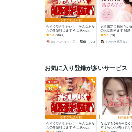
今すぐ相談可能
今すぐ話がしたい！ そんなあな
男性限定♡福岡弁の元
たの希望叶えます 今日あったこ
のお話聞きます 雑談
とから深刻な悩みまで☆何でも打
愛・性の悩みなど…
5.0
(5849)
5.0
(59)
ち明けてください。
くけんね！
500
はしもと ゆっこ♡救急こころの相談室
すみれ✈️福岡弁の元CA
円
/分
お気に入り登録が多いサービス
今すぐ相談可能
予約受付
今すぐ話がしたい！ そんなあな
なんでも5分からOK
たの希望叶えます 今日あったこ
す ジャンル問わずた
とから深刻な悩みまで☆何でも打
だけ誰かと話したい
5.0
(5849)
5.0
(1603)