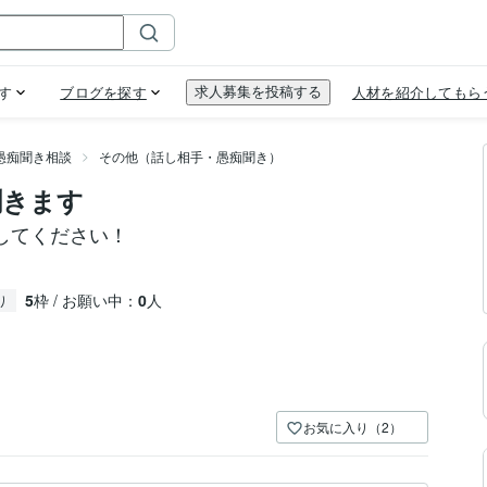
愚痴聞き相談
その他（話し相手・愚痴聞き）
聞きます
してください！
5
枠 / お願い中：
0
人
り
お気に入り（2）