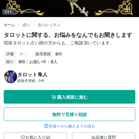
1/11
ホーム
占い
占いレッスン
タロットに関する、お悩みをなんでもお聞きします
現役タロット占い師の方からも、ご相談頂いています。
-
0
件
評価
販売実績
5
枠 / お願い中：
0
人
残り
タロット隼人
総販売実績：
0件
購入画面に進む
無料で見積り相談
見積りから購入までの流れ
お気に入り(2)
出品者に質問