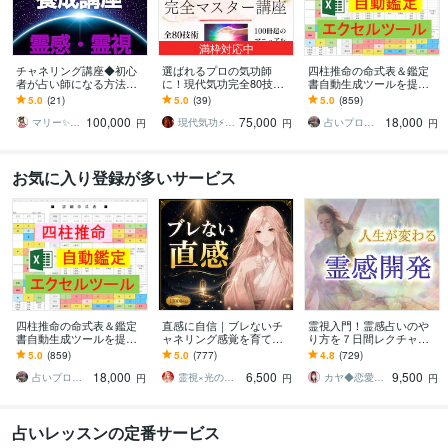
満枠対応中
チャネリング講座◆初心
選ばれるプロの気功師
四柱推命の命式表＆鑑定
者が占い師になる方法教
に！現代気功完全80技講
書自動生成ツールを提供
えます エネルギー伝授◆
座ます 情報空間を書き換
します 複数の流派に対応
5.0
(21)
5.0
(39)
5.0
(859)
すぐに占い師としてデビ
えて気功の本質までわか
し、大三合会局、天剋地
100,000
75,000
18,000
ューできます☆ミ
る100冊超のテキスト
冲等も自動表示します
マリー✨霊感霊視占い✨気持ち、復縁、複雑
現代気功⚡神念伝達師＠SHANTY巫香
占いプログラマDeguchi
円
円
円
お気に入り登録が多いサービス
四柱推命の命式表＆鑑定
直感に自信｜ブレないチ
霊視入門！霊感占いのや
書自動生成ツールを提供
ャネリング感覚を育てま
り方を７日間レクチャー
します 複数の流派に対応
す ✨“誰かに確認する”を卒
します 初心者OK♡副業占
5.0
(859)
5.0
(777)
4.8
(729)
し、大三合会局、天剋地
業しませんか？
い師への道を開くサポー
18,000
6,500
9,500
冲等も自動表示します
トをします
占いプログラマDeguchi
霊視×光の柱 カルマ先生
カヤ◆恋愛占いカウンセラー
円
円
円
占いレッスンの定番サービス