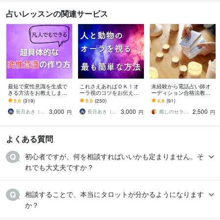
占いレッスンの関連サービス
最短で変性意識を生成で
これさえあればＯＫ！オ
未経験から電話占い師オ
きる方法をお教えします
ーラ視のコツをお伝えし
ーディション合格法教え
あなたの隠れた97％の潜
ます 人と動物のオーラの
ます 私の方法とデビュー
5.0
(319)
5.0
(250)
4.9
(91)
在能力にアクセスしまし
見方をお渡し【リーディ
後のリアル・働き方も経
3,000
3,000
2,500
ょう
ングシート付き】
験談でお伝えします
長月あき（aki）
長月あき（aki）
癒しのセラピーサロン☪️セレイ
円
円
円
よくある質問
初心者ですが、何を相談すればいいかも定まりません。そ
れでも大丈夫ですか？
相談することで、本当にタロットが分かるようになります
か？