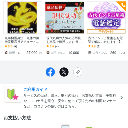
予約受付中
九字切護身法・九体の御
現代気功の人気の応用技
古代インド占星術をお電
神霊様霊授アチューメン
を単品で伝授します 欲し
話で解説いたします 【リ
トます 御神霊のエネルギ
い技だけ購入|浄化・開
ピーター様限定】鑑定結
5.0
(9)
5.0
(4)
5.0
(9)
ーをアチューメントしま
運・美容技10,000円コー
果への質問や深掘りに答
37,000
10,000
260
す。召喚方法もお伝え！
ス
えます
龍望（ロム）松仲
由宇（ゆぅ）｜気功師
古代インド占星術師 emmy
円
円
円
/分
ご利用ガイド
サービスの出品、購入、取引の流れ、お支払い方法・手数料
や、ココナラを安心・安全に使って頂くための制度やマナー
など、ココナラの使い方はこちら。
お支払い方法