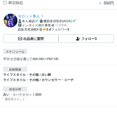
＋
500円
即日対応
タロット隼人
本人確認
機密保持契約(NDA)
インボイス発行事業者
未登録
総販売実績
0
評価
0.0
フォロワー
3
出品者に質問
フォロー
3
スケジュール
平日•土日祝を通じてAM10時〜PM11時
経験職種
ライフスタイル・その他 / 占い師
ライフスタイル・その他 / カウンセラー・コーチ
得意分野
占い
カバラタロット講師
魔術系タロット