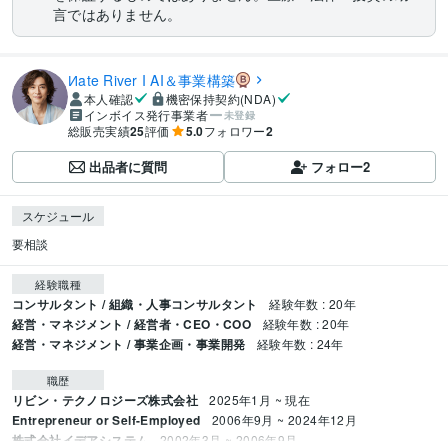
言ではありません。
Иate River Ι AI＆事業構築
本人確認
機密保持契約(NDA)
インボイス発行事業者
未登録
総販売実績
25
評価
5.0
フォロワー
2
出品者に質問
フォロー
2
スケジュール
要相談
経験職種
コンサルタント / 組織・人事コンサルタント
経験年数 : 20年
経営・マネジメント / 経営者・CEO・COO
経験年数 : 20年
経営・マネジメント / 事業企画・事業開発
経験年数 : 24年
職歴
リビン・テクノロジーズ株式会社
2025年1月 ~ 現在
Entrepreneur or Self-Employed
2006年9月 ~ 2024年12月
株式会社イデアシステム
2002年3月 ~ 2006年9月