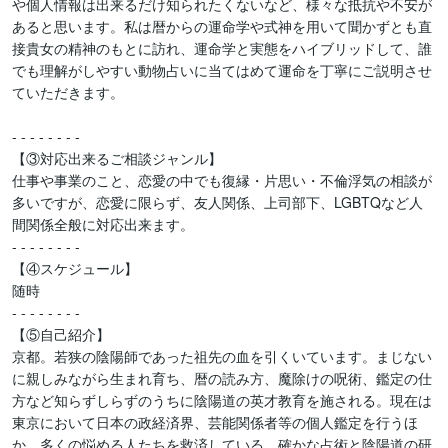
や個人情報は出来るだけ知られたくないなど、様々な抵抗や不安が
あると思います。私は暦からの運命学や式神を用いて聞かずとも直
接貴女の精神のもとに訪れ、運命学と実態をハイブリッドして、誰
でも理解がしやすい動物占いに当てはめて運命を丁寧にご説明させ
ていただきます。

- - - - - - - -

【③対応出来るご相談ジャンル】

仕事や事業のこと、恋愛の中でも復縁・片思い・不倫浮気の相談が
多いですが、恋愛に限らず、友人関係、上司部下、LGBTQなど人
間関係全般に対応出来ます。

- - - - - - - -

【④スケジュール】

随時

- - - - - - - -

【⑤自己紹介】

京都。若狭の陰陽師であった祖先の血を引くいています。まじない
に親しみながら生まれ育ち、暦の読み方、魔除けの呪術、鑑定の仕
方など知らずしらずのうちに陰陽道の英才教育を施される。現在は
東京において日本の政経済界、芸能関係者等の個人鑑定を行うほ
か、多くの悩める人たちを救済している。確かな占術と陰陽道の研