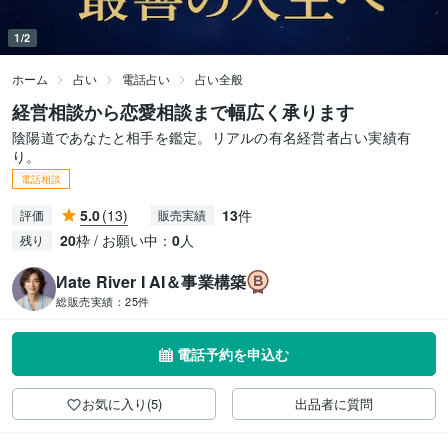
1/2
ホーム
占い
電話占い
占い全般
経営相談から恋愛相談まで幅広く承ります
陰陽道であなたと相手を鑑定。リアルの有名経営者占い実績有
り。
電話相談
5.0
(13)
13
件
評価
販売実績
20
枠 / お願い中：
0
人
残り
Иate River Ι AI＆事業構築
総販売実績：
25件
電話予約を申込む
お気に入り(5)
出品者に質問