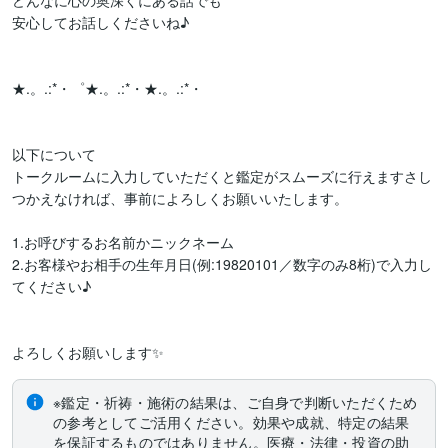
どんなに心の奥深くにある話でも

安心してお話しくださいね♪

★.。.:*・゜★.。.:*・★.。.:*・ 

以下について

トークルームに入力していただくと鑑定がスムーズに行えますさし
つかえなければ、事前によろしくお願いいたします。

1.お呼びするお名前かニックネーム

2.お客様やお相手の生年月日(例:19820101／数字のみ8桁)で入力し
てください♪

よろしくお願いします✨
※鑑定・祈祷・施術の結果は、ご自身で判断いただくため
の参考としてご活用ください。効果や成就、特定の結果
を保証するものではありません。医療・法律・投資の助