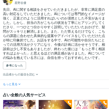
星野谷優
先日、AIに関する相談をさせていただきましたが、非常に満足度の
高い対応をしていただきました。AIについては専門的なイメージが
強く、正直どのように活用すればいいのか漠然とした不安がありま
した。しかし、担当の方がこちらの状況を丁寧にヒアリングしてく
ださり、一つひとつ分かりやすく説明していただいたおかげで、疑
問がスッキリと解消しました。また、ただ答えるだけでなく、こち
らの課題に合わせた具体的な提案やアドバイスをしていただけた点
が特に印象的でした。お話をする中で、AIの可能性や自分たちにと
っての活用方法がクリアになり、今後の計画に活かせそうです。相
談前は少し不安もありましたが、終わった後には「もっと早く相談
すればよかった」と思えるほどの満足感がありました。AIについて
の悩みを抱えている方には、自信を持っておすすめしたいです。
参考になった
出品者からの返信を読む
もっと見る
占い全般の人気サービス