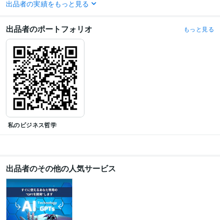
出品者の実績をもっと見る
ビジネス・クリエイティブツール
Excel:24年
Google サイト:20年
Google スプレッドシート:5年
出品者のポートフォリオ
もっと見る
Google スライド:5年
Google ドキュメント:5年
PowerPoint:24年
Word:24年
ChatGPT:2年
Adobe Photoshop:27年
CapCut:1年
Adobe Illustrator:27年
Canva:2年
Figma:2年
その他ツール
プロンプト作成:2年
得意分野
生成AI活用・開発・制作
Chat-GPTs制作＆プロンプト作成
オールジャンル
私のビジネス哲学
ビジネス代行・事務代行
事業構築＆事業計画書作成＆レジュメ作成
オールジャンル
学歴
千葉大学
1998年3月 ~ 2002年2月
出品者のその他の人気サービス
語学力
英語
日常会話レベル