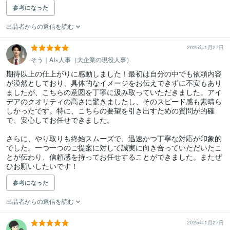
参考になった
出品者からの返信を読む
2025年1月27日
そう｜AI×人事（大企業の現役人事）
期待以上の仕上がりに感動しました！最初は自分の中でも依頼内容
が漠然としており、具体的なイメージをお伝えできずに不安もあり
ましたが、こちらの意図を丁寧に汲み取っていただきました。アイ
デアのクオリティの高さに驚きましたし、そのスピード感も素晴ら
しかったです。特に、こちらの要望を引き出すための質問が的確
で、安心してお任せできました。

さらに、やり取りも終始スムーズで、迅速かつ丁寧な対応が印象的
でした。一つ一つのご提案に対して誠実に向き合っていただいたこ
とが伝わり、信頼感を持ってお任せすることができました。またぜ
ひお願いしたいです！
参考になった
出品者からの返信を読む
2025年1月27日