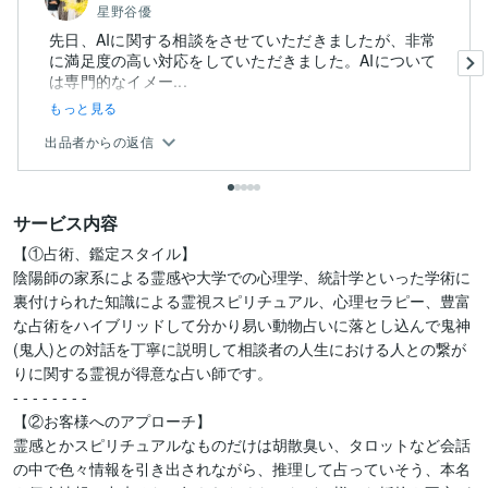
星野谷優
先日、AIに関する相談をさせていただきましたが、非常
に満足度の高い対応をしていただきました。AIについて
は専門的なイメー...
もっと見る
出品者からの返信
サービス内容
【①占術、鑑定スタイル】

陰陽師の家系による霊感や大学での心理学、統計学といった学術に
裏付けられた知識による霊視スピリチュアル、心理セラピー、豊富
な占術をハイブリッドして分かり易い動物占いに落とし込んで鬼神
(鬼人)との対話を丁寧に説明して相談者の人生における人との繋が
りに関する霊視が得意な占い師です。

- - - - - - - -

【②お客様へのアプローチ】

霊感とかスピリチュアルなものだけは胡散臭い、タロットなど会話
の中で色々情報を引き出されながら、推理して占っていそう、本名