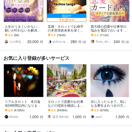
相談中
予約受付中
人生がうまくいかない、
霊感・タロットでお相手
貴方様の恋愛や仕事等の
願いが叶わないを解消し
の本音現状未来を深く視
悩みを電話で占います タ
ます 現実を変えるために
ます 恋愛・仕事・家族・
ロットカード、オラクル
4.8
(56)
5.0
(7645)
5.0
(7134)
努力したのに、自力では
人間関係の本質を見抜き
カード、ルノルマンカー
20,000
280
240
もう無理と感じている
スピード解決へ
ドを使用します
心の再生セラピスト YASUKO
techno tango
Tomo_Angel7
円
円
/分
円
/分
お気に入り登録が多いサービス
リアルタロット 本日返
タロットで恋愛やお仕事
目に入ったらきて。気に
信24時間以内になります
などの現状を確認します
なる事生まれつきの力で
❤︎タイトルをご確認くださ
アドバイスもしっかりお
視ます 視ましょう恋愛や
4.9
(41854)
5.0
(54064)
4.9
(9769)
い❤︎
届けしますので安心して
仕事などこの先など
1,000
1,000
1,500
ください♡
Nnatty
蓮見 lilyholic
syuri
円
円
円