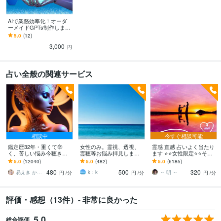
AIで業務効率化！オーダ
ーメイドGPTs制作します
あなた専用のChat-GPTs
5.0
(12)
をお届けします。
3,000
円
占い全般の関連サービス
相談中
今すぐ相談可能
鑑定歴32年・重くて辛
女性のみ。霊視、透視、
霊感 直感 占いよく当たり
く、苦しい悩み今聴きま
霊聴等お悩み拝見します
ます ⭐️⭐️女性限定⭐️⭐️その
す 辛い想い霊視とタロッ
リピーターさまはこの先
時に必要な占術で鑑定致
5.0
(12040)
5.0
(482)
5.0
(6185)
トで視ます（病は見れま
のこと等お伝えいたしま
します
480
500
320
せん）
す。
易えき かれん
k：k
～ 明 ～
円
/分
円
/分
円
/分
評価・感想（13件）- 非常に良かった
5.0
総合評価