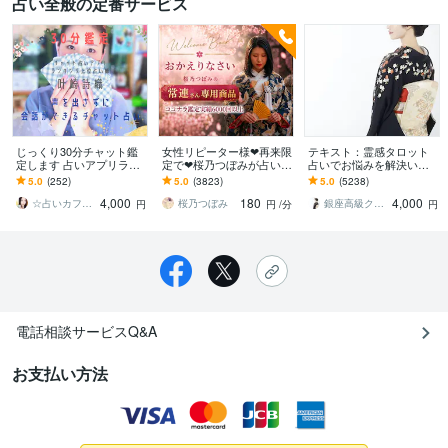
占い全般の定番サービス
じっくり30分チャット鑑
女性リピーター様❤再来限
テキスト：霊感タロット
定します 占いアプリラン
定で❤桜乃つぼみが占いま
占いでお悩みを解決いた
キング上位占い師があな
す 仕事✨恋愛✨家庭✨複雑
します 【文字数制限な
5.0
(252)
5.0
(3823)
5.0
(5238)
たのお悩みに答えます
etc.タロットを使って辛口
し】恋愛/仕事/人間関係な
4,000
180
4,000
鑑定します
んでもご相談下さい。
☆占いカフェ☆叶崎詩織☆
桜乃つぼみ
銀座高級クラブのママ さくら
円
円
/分
円
電話相談サービスQ&A
お支払い方法