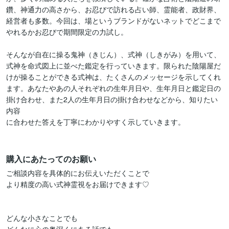
鑽、神通力の高さから、お忍びで訪れる占い師、霊能者、政財界、
経営者も多数。今回は、場というブランドがないネットでどこまで
やれるかお忍びで期間限定の力試し。

そんなが自在に操る鬼神（きじん）、式神（しきがみ）を用いて、
式神を命式図上に並べた鑑定を行っていきます。限られた陰陽屋だ
けが操ることができる式神は、たくさんのメッセージを示してくれ
ます。あなたやあの人それぞれの生年月日や、生年月日と鑑定日の
掛け合わせ、また2人の生年月日の掛け合わせなどから、知りたい
内容

に合わせた答えを丁寧にわかりやすく示していきます。

購入にあたってのお願い
ご相談内容を具体的にお伝えいただくことで

より精度の高い式神霊視をお届けできます♡

どんな小さなことでも
