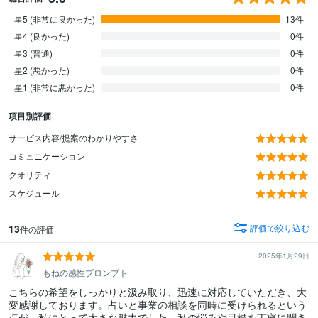
星5 (非常に良かった)
13件
星4 (良かった)
0件
星3 (普通)
0件
星2 (悪かった)
0件
星1 (非常に悪かった)
0件
項目別評価
サービス内容/提案のわかりやすさ
コミュニケーション
クオリティ
スケジュール
13
評価で絞り込む
件の評価
2025年1月29日
もねの感性プロンプト
こちらの希望をしっかりと汲み取り、迅速に対応していただき、大
変感謝しております。占いと事業の相談を同時に受けられるという
点が、私にとって大きな魅力でした。私の悩みや目標を丁寧に聞き