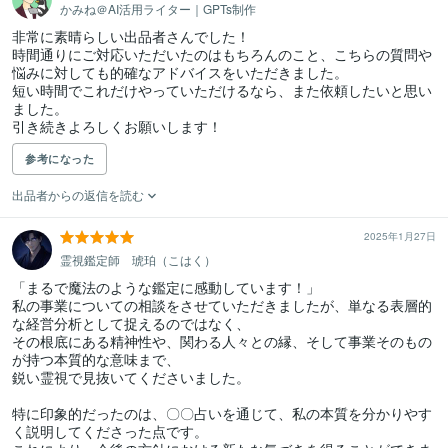
かみね＠AI活用ライター｜GPTs制作
非常に素晴らしい出品者さんでした！

時間通りにご対応いただいたのはもちろんのこと、こちらの質問や
悩みに対しても的確なアドバイスをいただきました。

短い時間でこれだけやっていただけるなら、また依頼したいと思い
ました。

引き続きよろしくお願いします！
参考になった
出品者からの返信を読む
2025年1月27日
霊視鑑定師 琥珀（こはく）
「まるで魔法のような鑑定に感動しています！」

私の事業についての相談をさせていただきましたが、単なる表層的
な経営分析として捉えるのではなく、

その根底にある精神性や、関わる人々との縁、そして事業そのもの
が持つ本質的な意味まで、

鋭い霊視で見抜いてくださいました。

特に印象的だったのは、〇〇占いを通じて、私の本質を分かりやす
く説明してくださった点です。
