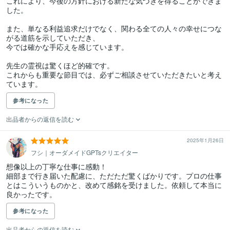
これにより、今後の方針における新たな気づきを得ることができま
した。

また、単なる利益追求だけでなく、関わる全ての人々の幸せにつな
がる道筋を示していただき、

今では確かな手応えを感じています。

先生の霊視は驚くほど的確です。

これからも重要な節目では、必ずご相談させていただきたいと考え
ています。
参考になった
出品者からの返信を読む
2025年1月26日
フシ｜オーダメイドGPTsクリエイター
想像以上の丁寧な仕事に感動！

細部まで行き届いた配慮に、ただただ驚くばかりです。プロの仕事
とはこういうものかと、改めて感銘を受けました。依頼して本当に
良かったです。
参考になった
出品者からの返信を読む