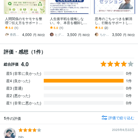
人間関係のモヤモヤを整
人生後半戦を後悔しな
思考のごちゃつきを解消
理♡伝え方をサポートし
い。今、本音を棚卸しし
し、行動をサポートしま
ます 夫婦・家族・職場で
ます 人生後半戦、もう後
す 【即一歩を踏み出せる
5.0
(1)
5.0
(1)
5.0
(2)
の伝え方♡すれ違いやコ
悔したくない。あなたの
思考整理でモヤモヤもス
4,000
3,500
3,500
ミュニケーション整理
本音を丁寧に聴きます
ッキリ解消！】
香西 浬希（こうざい りの）カウンセラー
ヒグチダイスケ｜ライフメンター
ちかこ【目標達成サポート】
円
/60分
円
/60分
円
/90分
評価・感想（1件）
4.0
総合評価
星5 (非常に良かった)
0件
星4 (良かった)
1件
星3 (普通)
0件
星2 (悪かった)
0件
星1 (非常に悪かった)
0件
1
評価で絞り込む
件の評価
2025年6月22日
bto