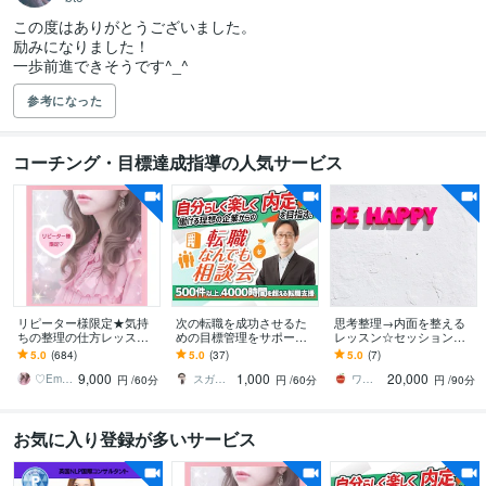
この度はありがとうございました。

励みになりました！

一歩前進できそうです^_^
参考になった
コーチング・目標達成指導の人気サービス
リピーター様限定★気持
次の転職を成功させるた
思考整理→内面を整える
ちの整理の仕方レッスン
めの目標管理をサポート
レッスン☆セッションま
します ♡R7年1月から1年
します 転職に関するお悩
す うまくいかない理由は
5.0
(684)
5.0
(37)
5.0
(7)
以上、自己啓発ランキン
み解消、目的・目標管理
自分の内側にある。思考
9,000
1,000
20,000
グ1位継続中です♡
のお手伝い
から変えてみよう。
♡Ema♡ヒーリング看護師♡カウンセラー
スガケン｜採用者の心をがっちり掴む転職術
ワンダリング（最終形態w）
円
/60分
円
/60分
円
/90分
お気に入り登録が多いサービス