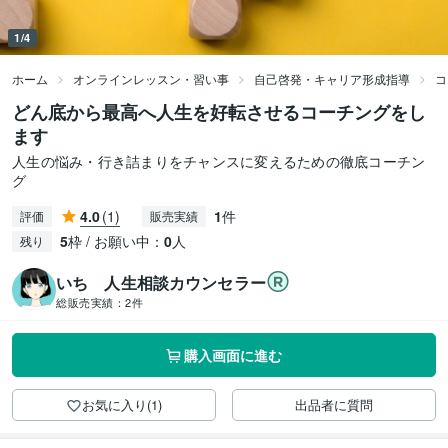
1/4
ホーム
オンラインレッスン・習い事
自己啓発・キャリア形成指導
コ
どん底から最高へ人生を好転させるコーチングをし
ます
人生の悩み・行き詰まりをチャンスに変えるための徹底コーチン
グ
4.0
(1)
1
件
評価
販売実績
5
枠 / お願い中：
0
人
残り
いち 人生相談カウンセラー
総販売実績：
2件
購入画面に進む
お気に入り(1)
出品者に質問