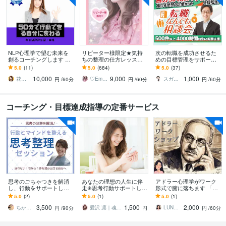
NLP心理学で望む未来を
リピーター様限定★気持
次の転職を成功させるた
創るコーチングします 夢
ちの整理の仕方レッスン
めの目標管理をサポート
をあきらめないで❗50分
します ♡R7年1月から1年
します 転職に関するお悩
5.0
(11)
5.0
(684)
5.0
(37)
で、行動できる人に変え
以上、自己啓発ランキン
み解消、目的・目標管理
10,000
9,000
1,000
ます✨
グ1位継続中です♡
のお手伝い
花音（canon）☘️開運☘️幸せコーチ
♡Ema♡ヒーリング看護師♡カウンセラー
スガケン｜採用者の心をがっちり掴む転職術
円
/60分
円
/60分
円
/60分
コーチング・目標達成指導の定番サービス
思考のごちゃつきを解消
あなたの理想の人生に伴
アドラー心理学がワーク
し、行動をサポートしま
走✳︎思考行動サポートしま
形式で腑に落ちます 「嫌
す 【即一歩を踏み出せる
す コーチングで目標達
われる勇気」って結局な
5.0
(2)
5.0
(1)
5.0
(1)
思考整理でモヤモヤもス
成！あなただけの豊かな
んだっけ？疑問を解消し
3,500
1,500
2,000
ッキリ解消！】
人生を手にしましょう
日常に活かす
ちかこ【目標達成サポート】
愛沢 凛｜魂の遺伝子コード｜婚活の法則
LUNACOるな子
円
/90分
円
円
/60分