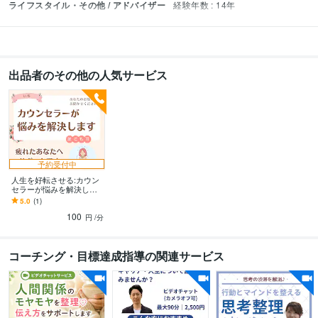
ライフスタイル・その他 / アドバイザー
経験年数 : 14年
出品者のその他の人気サービス
予約受付中
人生を好転させる:カウン
セラーが悩みを解決しま
す 疲れたあなたへ。2人で
5.0
(1)
話して楽になりましょ
100
う！ストレス軽減！
円
/分
コーチング・目標達成指導の関連サービス