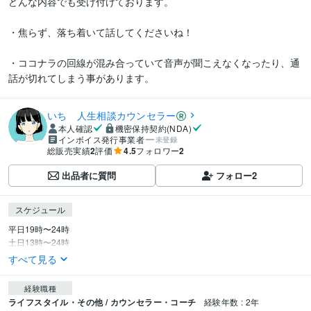
どんな内容でも受け付けております。

・焦らず、落ち着いて話してくださいね！

・ココナラの回線が混み合っていて音声が聞こえなくなったり、通
話が切れてしまう事があります。
いち 人生相談カウンセラー
本人確認
機密保持契約(NDA)
インボイス発行事業者
未登録
総販売実績
2
評価
4.5
フォロワー
2
出品者に質問
フォロー
2
スケジュール
平日19時〜24時

土日13時〜24時
すべて見る
経験職種
ライフスタイル・その他 / カウンセラー・コーチ
経験年数 : 2年