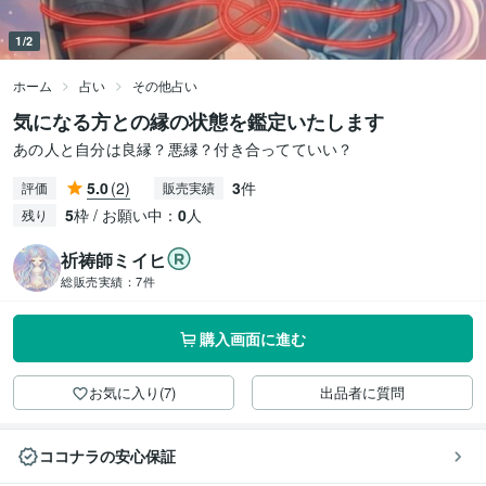
1/2
ホーム
占い
その他占い
気になる方との縁の状態を鑑定いたします
あの人と自分は良縁？悪縁？付き合ってていい？
5.0
(2)
3
件
評価
販売実績
5
枠 / お願い中：
0
人
残り
祈祷師ミイヒ
総販売実績：
7件
購入画面に進む
お気に入り(7)
出品者に質問
ココナラの安心保証