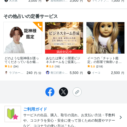
3,000
3,500
1,000
ための行動を鑑定
と感じている方へ
天月泉
透視術師のアリナ
マインドブロックバスター颯（soul）
円
円
円
その他占いの定番サービス
満枠対応中
どのような龍神様が護っ
あなたは輝く☆開運ビジ
イーコの「チャット鑑
てくださっているか鑑定
ネスネームをご提案しま
定」の部屋で御座います
します 龍神様から恋愛の
す 独立・企業/フリーラン
イーコです！25分間の
5.0
(34)
5.0
(16)
5.0
(218)
成就幸せになる言葉夢を
ス/実業家/自営業/芸名/源
「チャット鑑定」の部屋
240
5,500
2,500
叶えるヒントおろします
氏名など
です☺︎
ラブホープ声優占い師⭐
青江灯磨☆幸せ引き寄せ、開運の専門家
イーコ
円
/分
円
円
ご利用ガイド
サービスの出品、購入、取引の流れ、お支払い方法・手数料
や、ココナラを安心・安全に使って頂くための制度やマナー
など、ココナラの使い方はこちら。