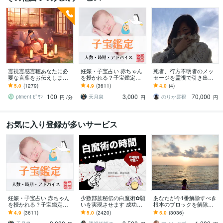
霊視霊感霊聴あなたに必
妊娠・子宝占い 赤ちゃん
死者、行方不明者のメッ
要な言葉をお伝えします
を授かれる？子宝鑑定し
セージを霊視で引き出し
〜〜例えばふとこの場所
ます 子供を授かるか、授
ます 探偵に頼む前に。実
5.0
(1279)
4.9
(3611)
4.0
(4)
がリアルなのかわからな
かる時期、性別、授かる
績多数、特殊な霊視鑑定
100
3,000
70,000
くなる瞬間に〜〜
ための行動を鑑定
となります。
piment ﾋﾟﾓﾝ
天月泉
のりか霊視
円
/分
円
円
お気に入り登録が多いサービス
妊娠・子宝占い 赤ちゃん
少数部族秘伝の白魔術✿願
あなたが今1番解除すべき
を授かれる？子宝鑑定し
いを実現させます 成功率8
根本のブロックを解除し
ます 子供を授かるか、授
0%☆願いを実現します✿
ます とにかく現状を変え
4.9
(3611)
5.0
(2420)
5.0
(3036)
かる時期、性別、授かる
たい方、上手くいかない