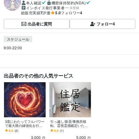
本人確認
機密保持契約(NDA)
インボイス発行事業者
未登録
総販売実績
7
評価
5.0
フォロワー
4
出品者に質問
フォロー
4
スケジュール
9:00-22:00
出品者のその他の人気サービス
3度にわたってフルパワー
引っ越し/新居/事務所移
で最大限の縁強化を行い
転、霊視霊感鑑定いたし
ます 好きな人/もっと仲良
ます 引っ越し先や新居、
5.0
(2)
5.0
(1)
くなりたい人がいる方
事務所の移転を悩んでい
3,000
5,000
へ！
る方、必見！
円
円