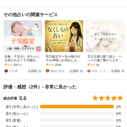
その他占いの関連サービス
妊娠・子宝占い 赤ちゃん
即日鑑定可〜失せ物の行
五大元素心眼で故人・ペ
を授かれる？子宝鑑定し
方を神様にお尋ねします
ットの魂と繋がります 届
ます 子供を授かるか、授
探し物、落とし物、紛失
けられなかった言葉を、
4.9
(3611)
4.9
(239)
5.0
(4)
かる時期、性別、授かる
物の行方を神様にお尋ね
魂レベルで繋いで届けま
3,000
3,000
3,000
ための行動を鑑定
します
す
天月泉
縁結び巫女＊ゆい⛩️霊視鑑定
​未知（ミチ）｜五大元素×インド心眼霊視
円
円
円
評価・感想（2件）- 非常に良かった
5.0
総合評価
星5 (非常に良かった)
2件
星4 (良かった)
0件
星3 (普通)
0件
星2 (悪かった)
0件