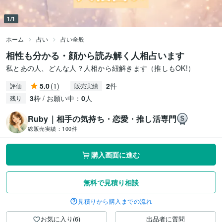
1/1
ホーム
占い
占い全般
相性も分かる・顔から読み解く人相占います
私とあの人、どんな人？人相から紐解きます（推しもOK!）
5.0
(1)
2
件
評価
販売実績
3
枠 / お願い中：
0
人
残り
Ruby｜相手の気持ち・恋愛・推し活専門
総販売実績：
100件
購入画面に進む
無料で見積り相談
見積りから購入までの流れ
お気に入り(6)
出品者に質問