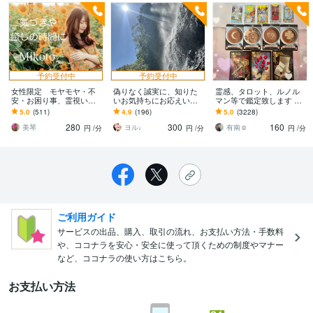
予約受付中
予約受付中
女性限定 モヤモヤ・不
偽りなく誠実に、知りた
霊感、タロット、ルノル
安・お困り事、霊視いた
いお気持ちにお応えいた
マン等で鑑定致します グ
します 霊視歴20年越☪️気
します 現実鑑定✦真実を
ランタブロー♡恋愛、お
5.0
(511)
4.9
(196)
5.0
(3228)
づき・癒しを☪️エネルギ
知りたい方に✧ 知りたい
仕事などお悩みの方へ
280
300
160
ー・波動を霊視
ことはなんですか？
美琴
ヨル♩
有南☺︎
円
/分
円
/分
円
/分
ご利用ガイド
サービスの出品、購入、取引の流れ、お支払い方法・手数料
や、ココナラを安心・安全に使って頂くための制度やマナー
など、ココナラの使い方はこちら。
お支払い方法