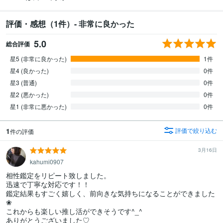
評価・感想（1件）- 非常に良かった
5.0
総合評価
星5 (非常に良かった)
1件
星4 (良かった)
0件
星3 (普通)
0件
星2 (悪かった)
0件
星1 (非常に悪かった)
0件
1
評価で絞り込む
件の評価
3月16日
kahumi0907
相性鑑定をリピート致しました。

迅速で丁寧な対応です！！

鑑定結果もすごく嬉しく、前向きな気持ちになることができました
❀

これからも楽しい推し活ができそうです^_^

ありがとうございました♡