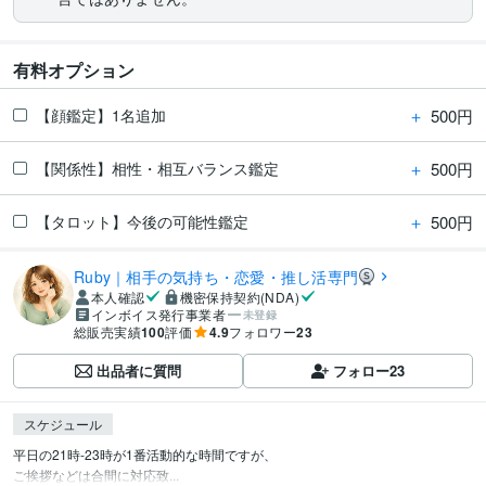
有料オプション
＋
500円
【顔鑑定】1名追加
＋
500円
【関係性】相性・相互バランス鑑定
＋
500円
【タロット】今後の可能性鑑定
Ruby｜相手の気持ち・恋愛・推し活専門
本人確認
機密保持契約(NDA)
インボイス発行事業者
未登録
総販売実績
100
評価
4.9
フォロワー
23
出品者に質問
フォロー
23
スケジュール
平日の21時-23時が1番活動的な時間ですが、

ご挨拶などは合間に対応致...