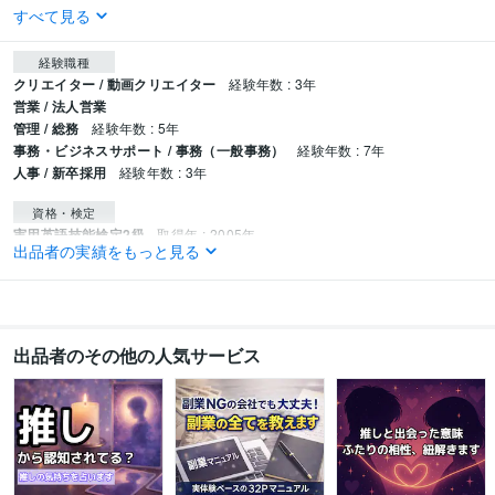
すべて見る
経験職種
クリエイター / 動画クリエイター
経験年数 : 3年
営業 / 法人営業
管理 / 総務
経験年数 : 5年
事務・ビジネスサポート / 事務（一般事務）
経験年数 : 7年
人事 / 新卒採用
経験年数 : 3年
資格・検定
実用英語技能検定2級
取得年 : 2005年
出品者の実績をもっと見る
TOEIC
取得年 : 2013年
ビジネス・クリエイティブツール
Excel:10年
PowerPoint:10年
Word:10年
Adobe Premiere Pro:3年
ゆっくりMovieMaker:2年
Adobe Illustrator:3年
Adobe After Effects:3年
出品者のその他の人気サービス
得意分野
動画編集・映像制作
動画制作
動画編集
YouTube
広告
PR動画
語学力
英語
日常会話レベル