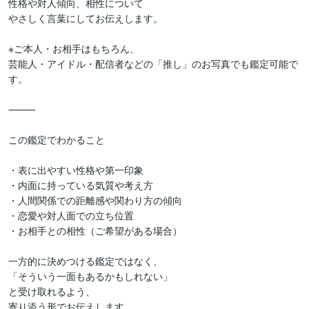
性格や対人傾向、相性について

やさしく言葉にしてお伝えします。

※ご本人・お相手はもちろん、

芸能人・アイドル・配信者などの「推し」のお写真でも鑑定可能で
す。

⸻

この鑑定でわかること

・表に出やすい性格や第一印象

・内面に持っている気質や考え方

・人間関係での距離感や関わり方の傾向

・恋愛や対人面での立ち位置

・お相手との相性（ご希望がある場合）

一方的に決めつける鑑定ではなく、

「そういう一面もあるかもしれない」

と受け取れるよう、

寄り添う形でお伝えします。
