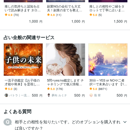
推しの気持ちと認知を占
副業NGの会社でも大丈
推しとの相性やご縁をタ
いで読み解きます タロッ
夫！副業の全てを教えま
ロットで丁寧に占います
トで見る、推しの本音と
す ありとあらゆる副業経
推しとの相性やご縁がど
4.9
(70)
4.9
(11)
5.0
(5)
距離感
験が詰まった全32ページ
う育つか詳しく鑑定しま
1,000
1,000
1,500
の副業マニュアル
す
円
円
円
占い全般の関連サービス
一流子供鑑定【お子様の
5問⭐yes/no鑑定します チ
30分～YES or NOや二者
才能や将来】を霊視しま
ャネリングで個人情報不
択一で未来占います 【1回
す お子様の気持ちや適職
要で視ます♪
2問】恋愛、仕事、人間関
5.0
(3)
5.0
(176)
5.0
(8871)
などを占い、未来の可能
係etc…☆おみくじタロッ
500
500
500
性を最大限に広げる
ト☆
パトラ｜一流の霊視鑑定
夢向 ルミナ
翡 翠
円
円
円
よくある質問
相手との相性を知りたいです。どのオプションを購入すれ
ば良いですか？