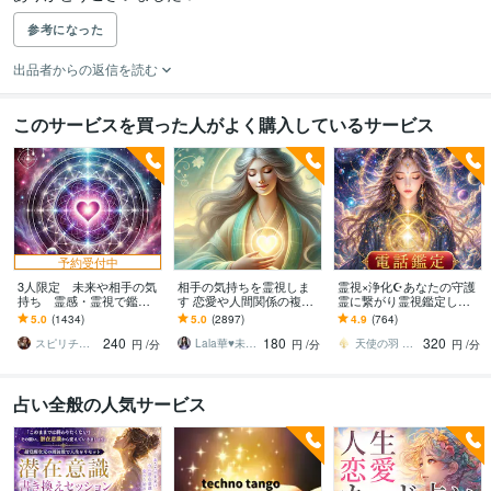
参考になった
出品者からの返信を読む
このサービスを買った人がよく購入しているサービス
予約受付中
3人限定 未来や相手の気
相手の気持ちを霊視しま
霊視×浄化☪️あなたの守護
持ち 霊感・霊視で鑑定
す 恋愛や人間関係の複雑
霊に繋がり霊視鑑定しま
ます 復縁・片想い・出逢
な感情を霊視で読み解き
す ✅龍神様の導き✅心の
5.0
(1434)
5.0
(2897)
4.9
(764)
い・結婚・夫婦関係
ます
モヤモヤがスッキリ解決✅
240
180
320
色々丁寧に視ます
何でもご相談OK
スピリチャルカウンセラー アイリス綾
Lala華♥未来透視スピリチュアル鑑定士
天使の羽 サリー⭐️
円
/分
円
/分
円
/分
占い全般の人気サービス