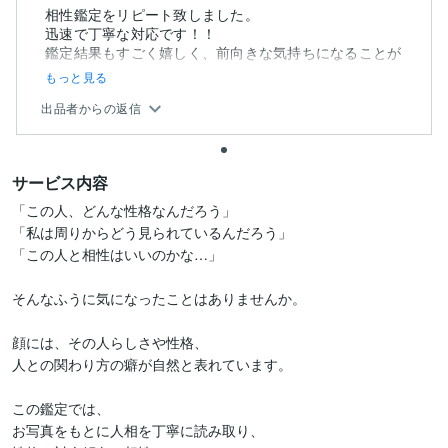
相性鑑定をリピート致しました。
迅速で丁寧な対応です！！
鑑定結果もすごく嬉しく、前向きな気持ちになることが
できました❀
もっと見る
出品者からの返信
サービス内容
「この人、どんな性格なんだろう」

「私は周りからどう見られているんだろう」

「この人と相性はいいのかな…」

そんなふうに気になったことはありませんか。

顔には、その人らしさや性格、

人との関わり方の癖が自然と表れています。

この鑑定では、

お写真をもとに人相を丁寧に読み取り、
