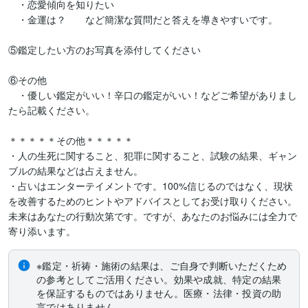
　・恋愛傾向を知りたい

　・金運は？　　など簡潔な質問だと答えを導きやすいです。

⑤鑑定したい方のお写真を添付してください

⑥その他

　・優しい鑑定がいい！辛口の鑑定がいい！などご希望がありまし
たら記載ください。

＊＊＊＊＊その他＊＊＊＊＊

・人の生死に関すること、犯罪に関すること、試験の結果、ギャン
ブルの結果などは占えません。

・占いはエンターテイメントです。100%信じるのではなく、現状
を改善するためのヒントやアドバイスとしてお受け取りください。
未来はあなたの行動次第です。ですが、あなたのお悩みには全力で
寄り添います。
※鑑定・祈祷・施術の結果は、ご自身で判断いただくため
の参考としてご活用ください。効果や成就、特定の結果
を保証するものではありません。医療・法律・投資の助
言ではありません。