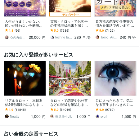
予約受付中
人生がうまくいかない、
霊感・タロットでお相手
貴方様の恋愛や仕事等の
願いが叶わないを解消し
の本音現状未来を深く視
悩みを電話で占います タ
ます 現実を変えるために
ます 恋愛・仕事・家族・
ロットカード、オラクル
4.8
(56)
5.0
(7635)
5.0
(7122)
努力したのに、自力では
人間関係の本質を見抜き
カード、ルノルマンカー
20,000
280
240
もう無理と感じている
スピード解決へ
ドを使用します
心の再生セラピスト YASUKO
techno tango
Tomo_Angel7
円
円
/分
円
/分
お気に入り登録が多いサービス
リアルタロット 本日返
タロットで恋愛やお仕事
目に入ったらきて。気に
信24時間以内になります
などの現状を確認します
なる事生まれつきの力で
❤︎タイトルをご確認くださ
アドバイスもしっかりお
視ます 視ましょう恋愛や
4.9
(41845)
5.0
(54049)
4.9
(9769)
い❤︎
届けしますので安心して
仕事などこの先など
1,000
1,000
1,500
ください♡
Nnatty
蓮見 lilyholic
syuri
円
円
円
占い全般の定番サービス