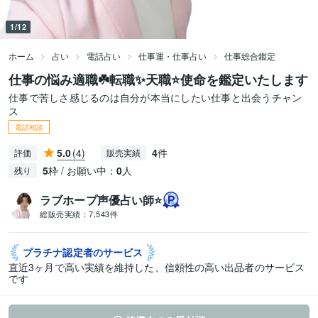
1/12
ホーム
占い
電話占い
仕事運・仕事占い
仕事総合鑑定
仕事の悩み適職☘️転職✨天職⭐使命を鑑定いたします
仕事で苦しさ感じるのは自分が本当にしたい仕事と出会うチャン
ス
電話相談
5.0
(4)
4
件
評価
販売実績
5
枠 / お願い中：
0
人
残り
ラブホープ声優占い師⭐
総販売実績：
7,543件
プラチナ認定者の
サービス
直近3ヶ月で高い実績を維持した、信頼性の高い出品者のサービス
です