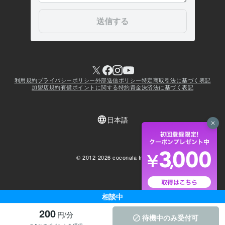
相談中
200
円/分
待機中のみ受付可