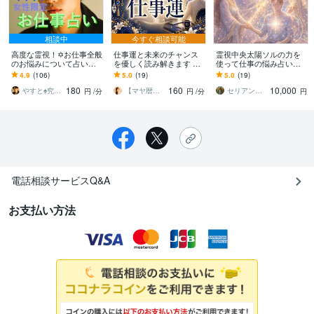
相談中
今すぐ相談可能
高度な霊視！✡️お仕事全般
仕事運と未来のチャンス
霊視中央太陽ソルの力を
のお悩みについて占いま
を優しく読み解きます ☆
使って仕事の悩み占いま
す ☪️上級霊視を駆使した
不安の中にも、あなたら
す 中央太陽ソルと誓約の
4.9
(106)
5.0
(19)
5.0
(19)
アドバイス☪️仕事/転職な
しく輝ける道はちゃんと
上アカシックレコード書
180
160
10,000
ど不安解消✨
あります♡♡
き換えします
やすと♠究極の癒し人・占い師・ゆるキャラ
【マヤ暦☆ことだま】まやたま鑑定☆セレナ
セリアン＆ソル中央太陽
円
/分
円
/分
円
電話相談サービスQ&A
お支払い方法