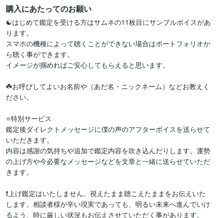
購入にあたってのお願い
☯️はじめて鑑定を受ける方はサムネの11枚目にサンプルボイスがあ
ります。

スマホの機種によって聴くことができない場合はポートフォリオか
ら聴く事ができます。

イメージが掴めればご安心してもらえると思います。

☘️お呼びしてよいお名前や（あだ名・ニックネーム）などお教えく
ださい。

⭐特別サービス

鑑定後ダイレクトメッセージに僕の声のアフターボイスを送らせて
いただきます。

内容は感謝の気持ちや追加で鑑定内容を吹き込んだりします。運勢
の上げ方や今必要なメッセージなどを文章と一緒に送らせていただ
きます。

❗上げ鑑定はいたしません。視えたまま聴こえたままをお伝えいた
します。相談者様が辛い現実であっても、明るい未来へ進んでいけ
るよう、時に厳しい状況もお伝えさせていただく事があります。
