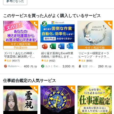
参考になった
このサービスを買った人がよく購入しているサービス
今すぐ相談可能
予約受付中
今すぐ相談可能
ズバリ！あなたの神様・
繰り返す面倒なExcel作業
リピーター様限定オーラ
守護霊様に解決聞いてき
自動化！効率化します ★
ヒーリング・チャクラ整
ます 透視歴31年！生まれ
Excelに関する事は何でも
えます 【あなたのオーラ
5.0
(4517)
5.0
(402)
5.0
(809)
ながらの霊視をご活用く
お気軽にご相談くださ
輝いてますか】輝かせ、
400
3,000
260
ださい
い！！
波動上げ、浄化し開運！
Ruborn〜ルボーン
カスミ Excel VBA 講師
龍望（ロム）松仲
円
/分
円
円
/分
仕事総合鑑定の人気サービス