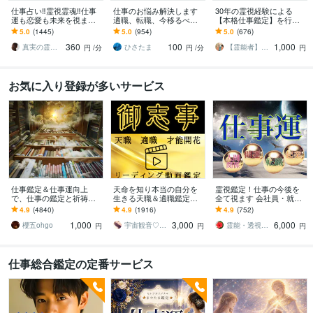
仕事占い‼️霊視霊魂‼️仕事
仕事のお悩み解決します
30年の霊視経験による
運も恋愛も未来を視ます
適職、転職、今移るべき
【本格仕事鑑定】を行い
仕事の転機・恋の結末・
か、転職した後どうなる
ます 仕事運停滞の真の原
5.0
(1445)
5.0
(954)
5.0
(676)
相手の本音、霊視で全て
のか見ます。
因と人生好転への道筋を
360
100
1,000
を即座に伝えます
読み解きます
真実の霊視鑑定✨アダ369✨
ひさたま
【霊能者】天晴
円
/分
円
/分
円
お気に入り登録が多いサービス
仕事鑑定＆仕事運向上
天命を知り本当の自分を
霊視鑑定！仕事の今後を
で、仕事の鑑定と祈祷を
生きる天職＆適職鑑定し
全て視ます 会社員・就職
します 霊視による仕事鑑
ます AIではない嘘偽りの
前・パート・経営者・復
4.9
(4840)
4.9
(1916)
4.9
(752)
定と仕事運向上の祈祷セ
ないリアル動画で天命に
職・転職・起業・退職
1,000
3,000
6,000
ット
繋がる仕事をしよう
櫻五ohgo
宇宙観音♡白風結唯水
霊能・透視者HAIBARA
円
円
円
仕事総合鑑定の定番サービス