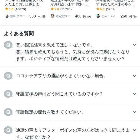
えたままお伝え致します
が真剣占います 博多・廓
す あなたの未来の扉を開
恋愛、結婚、人間関係、
屋の純血統占い祈願師
けます(^^)
5.0
(10070)
5.0
(11786)
5.0
(5762)
仕事、人生、ペットの気
雷鳥
380
400
260
持ち等◎祈願付き
佐和ダウジング＆スピリットメンター
鑑定歴33年のプロ占い師 雷鳥
とみー♪♪
円
/分
円
/分
円
/分
よくある質問
悪い鑑定結果を教えてほしくないです。

悪い結果を教えてもらうと、気持ちが沈んで動けなくなり
ます。ポジティブな情報だけ教えてくださいませんか？
ココナラアプリの通話がうまくいかない場合。
守護霊様の声はどう聞こえているのですか？
電話鑑定の流れを教えてください。
通話の声よりアフターボイスの声の方がはっきり聞こえま
す。なぜですか？