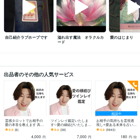
自己紹介ラブホープです
溢れ出す魔法 オラクルカ
愛のはじまり
ード
出品者のその他の人気サービス
相談中
霊感タロットでお相手の
ツインレイ鑑定いたしま
お相手の気持ちを霊視透
愛の本音を教えます 具体
す✨愛の縁結びいたします
視し⭐愛ある未来を占いま
的な恋愛アドバイス 男
運命の縁✨真実の愛✨幸せ
す 全ての恋愛・仕事お
5.0
(6)
5.0
(38)
4.9
(5943)
心女心もわかりやすく教
な縁☘️ソウルメイトとの
金・人生・どんな悩みも
4,000
7,000
180
えます
愛を繋ぎます
幸せな未来へ導きます
円
円
円
/分