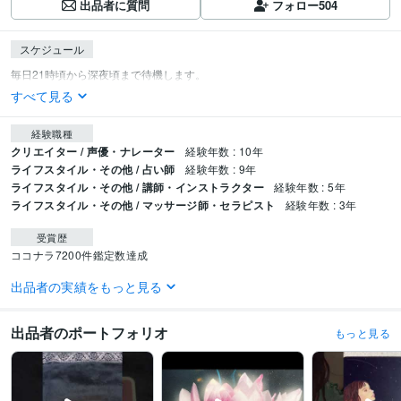
出品者に質問
フォロー
504
スケジュール
すべて見る
経験職種
クリエイター / 声優・ナレーター
経験年数 : 10年
ライフスタイル・その他 / 占い師
経験年数 : 9年
ライフスタイル・その他 / 講師・インストラクター
経験年数 : 5年
ライフスタイル・その他 / マッサージ師・セラピスト
経験年数 : 3年
受賞歴
ココナラ7200件鑑定数達成
出品者の実績をもっと見る
得意分野
占い
霊感・霊視・透視・霊聴
タロットカード
四柱推命
風水
ルノルマ
ンカード
出品者のポートフォリオ
もっと見る
対人関係の悩み
躁鬱
神経症
タロット
四柱推命
霊感霊視
霊聴
風水
恋愛 不倫 復縁
お金 仕事
占い
オラクルカード