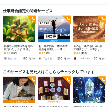
仕事総合鑑定の関連サービス
相談中
今すぐ相談可能
仕事や人間関係等を含め
お仕事の悩み、本当の問
今のお仕事の愚痴や転職
鑑定いたします 環境との
題点を霊視しヒーリング
の相談など…お聞きしま
相性、努力の方向性、転
します 本当の要因、魂の
す 今の仕事を辞めて転職
5.0
(135)
5.0
(23)
5.0
(435)
職時期等タロット鑑定い
目的などを霊視し導きま
したら…どんな仕事が向
180
200
160
たします
す✡️【高次元】
く？ご相談ください
あたたかな ゆうひ
『おるおるー』波動アップヒーラー
☆mahina☆
円
/分
円
/分
円
/分
このサービスを見た人はこちらもチェックしています
今すぐ相談可能
予約受付中
スッキリお悩み解決！視
鑑定歴33年のプロ占い師
異常霊視！電話占いしま