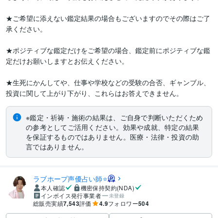
★ご希望に添えない鑑定結果の場合もございますのでその際はご了
承ください。

★ポジティブな鑑定だけをご希望の場合、鑑定前にポジティブな鑑
定だけお願いしますとお伝えください。

★生死にかんしてや、仕事や学校などの受験の合否、ギャンブル、
投資に関して上がり下がり、これらはお答えできません。
※鑑定・祈祷・施術の結果は、ご自身で判断いただくため
の参考としてご活用ください。効果や成就、特定の結果
を保証するものではありません。医療・法律・投資の助
言ではありません。
ラブホープ声優占い師⭐
本人確認
機密保持契約(NDA)
インボイス発行事業者
未登録
総販売実績
7,543
評価
4.9
フォロワー
504