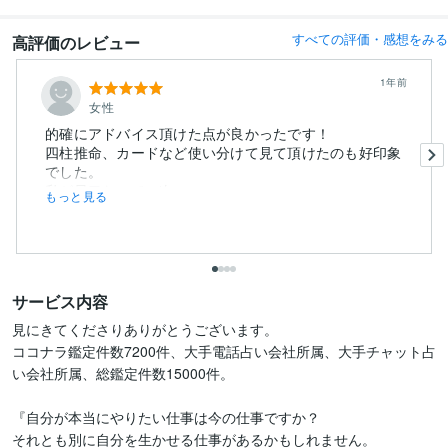
すべての評価・感想をみる
高評価のレビュー
1年前
女性
的確にアドバイス頂けた点が良かったです！
四柱推命、カードなど使い分けて見て頂けたのも好印象
でした。
私が早口なので、次...
もっと見る
サービス内容
見にきてくださりありがとうございます。

ココナラ鑑定件数7200件、大手電話占い会社所属、大手チャット占
い会社所属、総鑑定件数15000件。

『自分が本当にやりたい仕事は今の仕事ですか？

それとも別に自分を生かせる仕事があるかもしれません。
